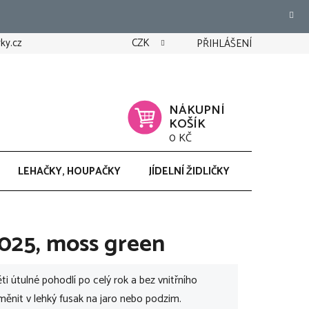
ky.cz
CZK
PŘIHLÁŠENÍ
NÁKUPNÍ
KOŠÍK
0 KČ
LEHAČKY, HOUPAČKY
JÍDELNÍ ŽIDLIČKY
CHODÍTK
25, moss green
 útulné pohodlí po celý rok a bez vnitřního
oměnit v lehký fusak na jaro nebo podzim.