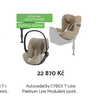
SLEVA PRO
REGISTROVANÉ
DOPRAVA ZDARMA
22 870 Kč
T i-
Autosedačky CYBEX T-Line
etní
Platinum Line Modulární systém
ige
2025, cozy beige PLUS