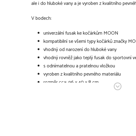
ale i do hluboké vany a je vyroben z kvalitního pevné
V bodech:
univerzální fusak ke kočárkům MOON
kompatibilní se všemi typy kočárků značky 
vhodný od narození do hluboké vany
vhodný rovněž jako teplý fusak do sportovní v
s odnímatelnou a pratelnou vložkou
vyroben z kvalitního pevného materiálu
rozměr cca: 96 x 40 x 8 cm