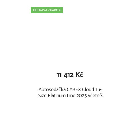
DOPRAVA ZDARMA
11 412 Kč
Autosedačka CYBEX Cloud T i-
Size Platinum Line 2025 včetně
Base T + Letní potah ZDARMA,
cozy beige PLUS