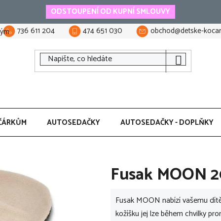
ODSTOUPENÍ OD KUPNÍ SMLOUVY
736 611 204
474 651 030
obchod@detske-kocar
tým
ČÁRKŮM
AUTOSEDAČKY
AUTOSEDAČKY - DOPLŇKY
Fusak MOON 20
Fusak MOON nabízí vašemu dítěti
kožíšku jej lze během chvilky pr