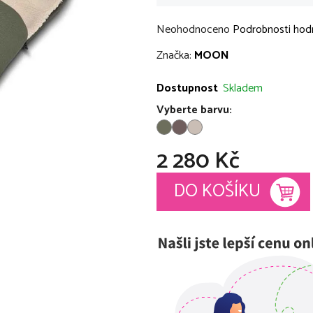
Průměrné
Neohodnoceno
Podrobnosti hod
hodnocení
Značka:
MOON
produktu
je
Dostupnost
Skladem
0,0
Vyberte barvu:
z
5
2 280 Kč
hvězdiček.
Měrná cena:
DO KOŠÍKU