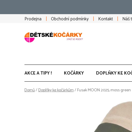
Přejít
na
obsah
Prodejna
Obchodní podmínky
Kontakt
Náš 
AKCE A TIPY !
KOČÁRKY
DOPLŇKY KE KO
Domů
/
Doplňky ke kočárkům
/
Fusak MOON 2025, moss green