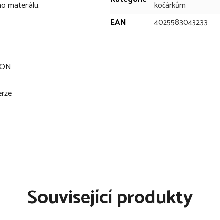
ho materiálu.
kočárkům
EAN
4025583043233
MOON
erze
Související produkty