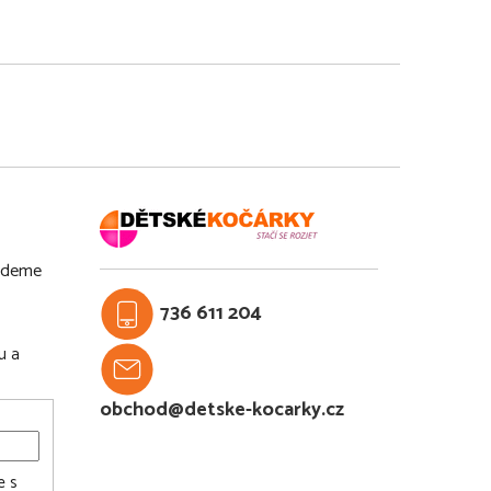
budeme
736 611 204
u a
obchod@detske-kocarky.cz
e s