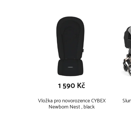
1 590 Kč
Vložka pro novorozence CYBEX
Slun
Newborn Nest , black