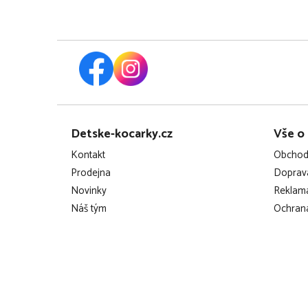
Z
Detske-kocarky.cz
Vše o
á
Kontakt
Obchod
p
Prodejna
Doprava
Novinky
Reklama
a
Náš tým
Ochrana
t
í