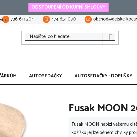
ODSTOUPENÍ OD KUPNÍ SMLOUVY
736 611 204
474 651 030
obchod@detske-kocar
tým
ČÁRKŮM
AUTOSEDAČKY
AUTOSEDAČKY - DOPLŇKY
Fusak MOON 2
Fusak MOON nabízí vašemu dítěti
kožíšku jej lze během chvilky pr