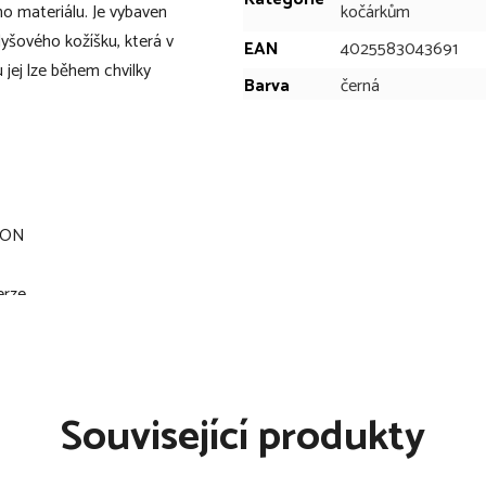
ho materiálu. Je vybaven
kočárkům
yšového kožíšku, která v
EAN
4025583043691
 jej lze během chvilky
Barva
černá
MOON
erze
ro nebo podzim
Související produkty