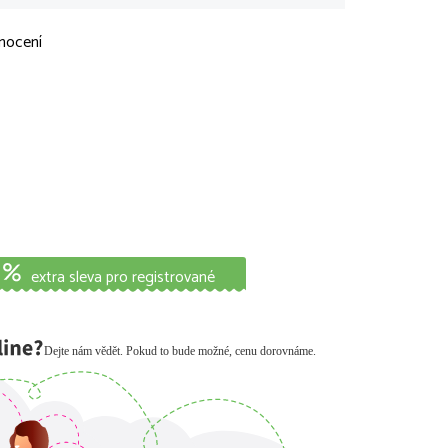
nocení
extra sleva pro registrované