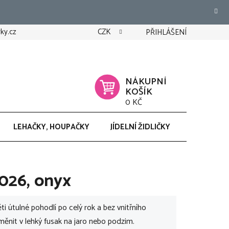
ky.cz
CZK
PŘIHLÁŠENÍ
NÁKUPNÍ
KOŠÍK
0 KČ
LEHAČKY, HOUPAČKY
JÍDELNÍ ŽIDLIČKY
CHODÍTK
026, onyx
 útulné pohodlí po celý rok a bez vnitřního
oměnit v lehký fusak na jaro nebo podzim.