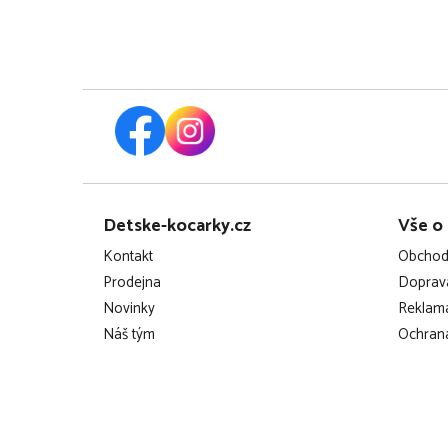
Z
Detske-kocarky.cz
Vše o
á
Kontakt
Obchod
p
Prodejna
Doprava
Novinky
Reklama
a
Náš tým
Ochrana
t
í