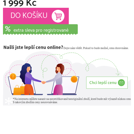
1 999 Kč
Měrná cena:
DO KOŠÍKU
extra sleva pro registrované