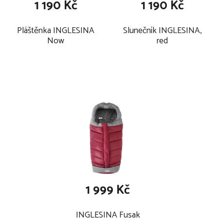
1 190 Kč
1 190 Kč
výplň je ze 100 % recyklovaného materiálu
vnější materiál je 100% nylon
Pláštěnka INGLESINA
Slunečník INGLESINA,
Now
red
1 999 Kč
INGLESINA Fusak