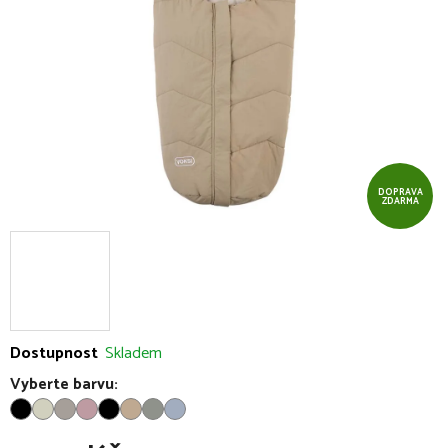
hvězdiček.
DOPRAVA
ZDARMA
Dostupnost
Skladem
Vyberte barvu: