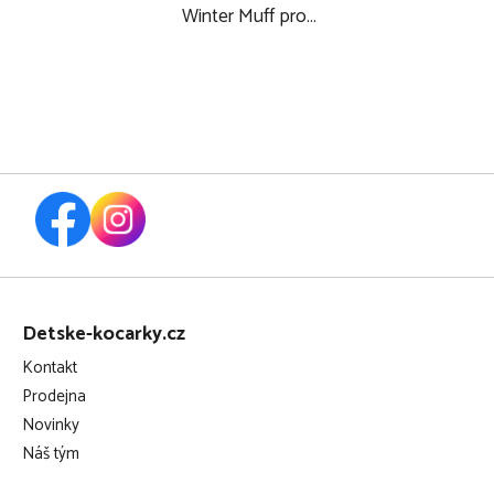
Winter Muff pro
kombinované a
sportovní kočárky,
bordeaux
Z
á
Detske-kocarky.cz
p
Kontakt
a
Prodejna
t
Novinky
í
Náš tým