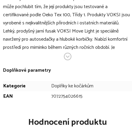
může pochlubit tím, že její produkty jsou testované a
certifikované podle Oeko Tex 100, Třídy 1. Produkty VOKSI jsou
vyrobené s nejkvalitnějších přírodních i ostatních materiálů.
Lehký, prodyšný jarní fusak VOKSI Move Light je speciálně
navržený pro autosedačky a hluboké korbičky. Nabízí komfortní
prostředí pro miminko během různých ročních období. Je
vyrobený z vysoce jakostní přírodní bavlny s výplní z
recyklovaného materiálu, která fusak odlehčuje a zároveň udržuje
Doplňkové parametry
miminko v optimální teplotě při změnách počasí. Vnější strana je
opatřena přírodní impregnací BIONIC-FINISH®ECO.
Kategorie
Doplňky ke kočárkům
Fusak je přizpůsoben jakékoliv autosedačce díky zadní
otevíratelné části. Klikaté prošití zabraňuje sesedání výplně a
EAN
7072754026615
zajišťuje správnou funkci fusaku. Bezpečnostní zip poskytuje
rychlý přístup k dítěti. Konec zipu je opatřen ochranným
Hodnocení produktu
látkovým krytem. Každá část fusaku prošla přísným testem a
splňuje požadavky OEKO-TEX standard 100 třída 1.