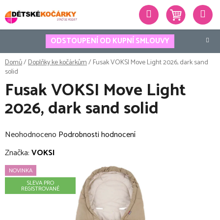
Přejít
Hledat
na
obsah
ODSTOUPENÍ OD KUPNÍ SMLOUVY
Domů
/
Doplňky ke kočárkům
/
Fusak VOKSI Move Light 2026, dark sand
solid
Fusak VOKSI Move Light
2026, dark sand solid
Průměrné
Neohodnoceno
Podrobnosti hodnocení
hodnocení
Značka:
VOKSI
produktu
NOVINKA
je
SLEVA PRO
0,0
REGISTROVANÉ
z
5