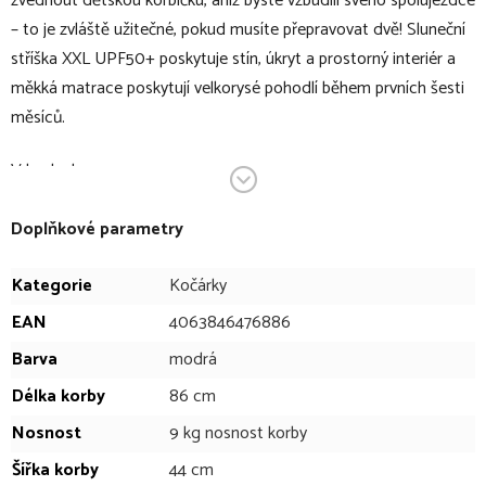
zvednout dětskou korbičku, aniž byste vzbudili svého spolujezdce
– to je zvláště užitečné, pokud musíte přepravovat dvě! Sluneční
stříška XXL UPF50+ poskytuje stín, úkryt a prostorný interiér a
měkká matrace poskytují velkorysé pohodlí během prvních šesti
měsíců.
V bodech:
hluboká korba vhodná pro děti od narození
Doplňkové parametry
kompatibilní s kočárkem CYBEX Gazelle S
umožní rozšíření kočárku Gazelle S na kočárek pro dva
Kategorie
Kočárky
sourozence
EAN
4063846476886
umístění na konstrukci kočárku bez použití adaptérů
Barva
modrá
prostorný interiér a super měkká podšívka
Délka korby
86 cm
pružná pěnová matrace poskytuje maximální pohodlí a
podporu pro vaše rostoucí dítě
Nosnost
9 kg nosnost korby
sluneční stříška XXL UPF50+
Šířka korby
44 cm