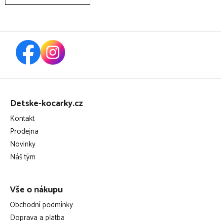
Z
á
Detske-kocarky.cz
p
Kontakt
a
Prodejna
t
Novinky
í
Náš tým
Vše o nákupu
Obchodní podmínky
Doprava a platba