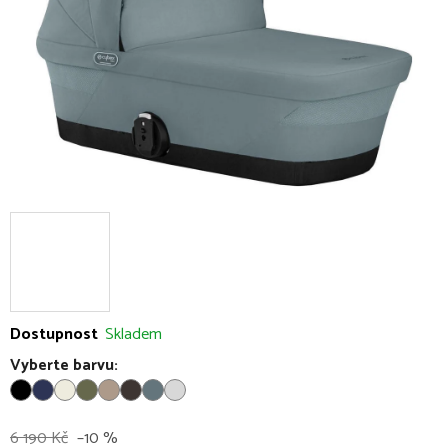
5
hvězdiček.
Dostupnost
Skladem
Vyberte barvu:
6 190 Kč
–10 %