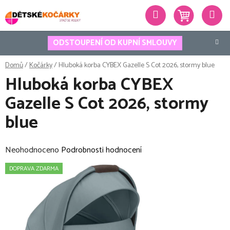
Přejít
Hledat
na
obsah
ODSTOUPENÍ OD KUPNÍ SMLOUVY
Domů
/
Kočárky
/
Hluboká korba CYBEX Gazelle S Cot 2026, stormy blue
Hluboká korba CYBEX
Gazelle S Cot 2026, stormy
blue
Průměrné
Neohodnoceno
Podrobnosti hodnocení
hodnocení
DOPRAVA ZDARMA
produktu
je
0,0
z