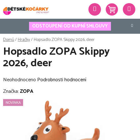
Přejít
Hledat
na
obsah
ODSTOUPENÍ OD KUPNÍ SMLOUVY
Domů
/
Hračky
/
Hopsadlo ZOPA Skippy 2026, deer
Hopsadlo ZOPA Skippy
2026, deer
Průměrné
Neohodnoceno
Podrobnosti hodnocení
hodnocení
Značka:
ZOPA
produktu
NOVINKA
je
0,0
z
5
hvězdiček.