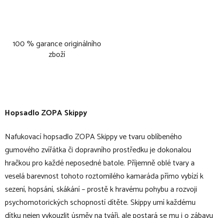
100 % garance originálního
zboží
Hopsadlo ZOPA Skippy
Nafukovací hopsadlo ZOPA Skippy ve tvaru oblíbeného
gumového zvířátka či dopravního prostředku je dokonalou
hračkou pro každé neposedné batole. Příjemně oblé tvary a
veselá barevnost tohoto roztomilého kamaráda přímo vybízí k
sezení, hopsání, skákání – prostě k hravému pohybu a rozvoji
psychomotorických schopností dítěte. Skippy umí každému
dítku nejen vykouzlit úsměv na tváři, ale postará se mu i o zábavu