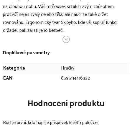
na dlouhou dobu. Váš mrňousek si tak hravým způsobem
procvičí nejen svaly celého těla, ale naučí se také držet
rovnováhu. Ergonomický tvar Skipyho, kde uši suplují funkci
držadel, pak zajistí jeho bezpečí.
V bodech:
Doplňkové parametry
nafukovací hopsadlo ve tvaru gumového zvířátka
vhodné pro děti od 18 měsíců
Kategorie
Hračky
ergonomický design
EAN
8595114416332
snadná manipulace
hravým způsobem podporuje rozvoj motoriky
neobsahuje ftaláty
Hodnocení produktu
vhodný do interiéru i exteriéru
maximální zatížení 50 kg
Buďte první, kdo napíše příspěvek k této položce.
lze vyfouknout pro dokonalou skladnost
pumpička je součástí balení