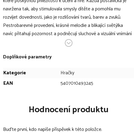
které poskytnou příležitosti k učení a hře. Každá postavička je
navržena tak, aby stimulovala smysly dítěte a pomohla mu
rozvíjet dovednosti, jako je rozlišování tvarů, barev a zvuků.
Pestrobarevné provedení, krásné melodie a blikající světýlka
navíc přitahují pozornost a podněcují sluchové a vizuální vnímání
miminka.
V bodech:
Doplňkové parametry
pestrobarevná hrací deka
Kategorie
Hračky
deku lze během chvilky přeměnit pomocí suchých zipů na
EAN
5407010493245
bazének
vhodná pro děti od narození
s hrazdičkou, která svítí
Hodnocení produktu
na hrazdičce je zavěšeno 5 hraček s různými aktivitami - lze
je sundat a zaměnit za jiné
Buďte první, kdo napíše příspěvek k této položce.
hrazdičku lze celou odejmout a použít podložku