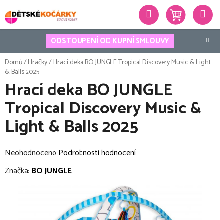
Přejít
Hledat
na
obsah
ODSTOUPENÍ OD KUPNÍ SMLOUVY
Domů
/
Hračky
/
Hrací deka BO JUNGLE Tropical Discovery Music & Light
& Balls 2025
Hrací deka BO JUNGLE
Tropical Discovery Music &
Light & Balls 2025
Průměrné
Neohodnoceno
Podrobnosti hodnocení
hodnocení
Značka:
BO JUNGLE
produktu
je
0,0
z