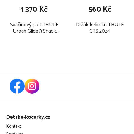
1 370 Kč
560 Kč
Svačinový pult THULE
Držák kelímku THULE
Urban Glide 3 Snack
CTS 2024
Trayy 2026
Z
á
Detske-kocarky.cz
p
Kontakt
a