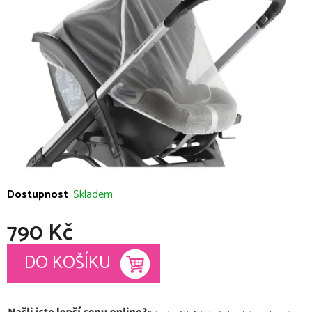
5
hvězdiček.
Dostupnost
Skladem
790 Kč
Měrná cena:
DO KOŠÍKU