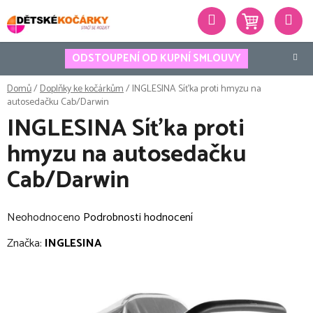
Přejít
Hledat
na
obsah
ODSTOUPENÍ OD KUPNÍ SMLOUVY
Domů
/
Doplňky ke kočárkům
/
INGLESINA Síťka proti hmyzu na
autosedačku Cab/Darwin
INGLESINA Síťka proti
hmyzu na autosedačku
Cab/Darwin
Průměrné
Neohodnoceno
Podrobnosti hodnocení
hodnocení
Značka:
INGLESINA
produktu
je
0,0
z