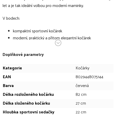
let a je tak ideální volbou pro moderní maminky.
V bodech:
kompaktní sportovní kočárek
moderní, praktický a přitom elegantní kočárek
vhodný pro děti již od narození
řízení kočárku je velmi pohodlné pomocí propojené rukojetí
Doplňkové parametry
kočárek lehce zvládnete jen jednou rukou
rozloží se a složí jen jednou rukou
Kategorie
Kočárky
po složení zůstane stát sám rukojetí vzhůru
EAN
8029448075144
ovládání brzd je propojené
Barva
červená
prostorné a pohodlné sedadlo
sklon opěrky zad nastavíte jednoduše a pohodlně pomocí
Délka rozloženého kočárku
82 cm
tkanicového mechanismu
Délka složeného kočárku
27 cm
boudička optimálně kryje dítě, je nastavovací s tichým
Hloubka sportovní sedačky
22 cm
mechanismem