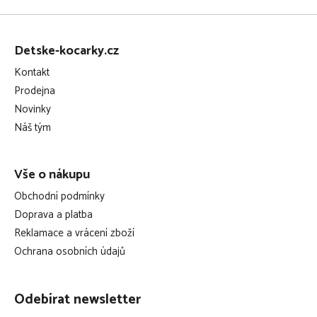
Z
á
Detske-kocarky.cz
p
Kontakt
a
Prodejna
t
Novinky
í
Náš tým
Vše o nákupu
Obchodní podmínky
Doprava a platba
Reklamace a vrácení zboží
Ochrana osobních údajů
Odebírat newsletter