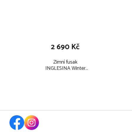
2 690 Kč
Zimní fusak
INGLESINA Winter
Muff pro kombinované
a sportovní kočárky,
stone grey