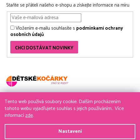
Staňte se přáteli našeho e-shopu a získejte informace na míru
Vložením e-mailu souhlasíte s
podmínkami ochrany
osobních údajů
CHCI DOSTÁVAT NOVINKY
Tento web používá soubory cookie. Dalším procházením
736 611 204
tohoto webu vyjadřujete souhlas s jejich používáním.. Více
informací
zde
.
obchod@detske-kocarky.cz
Nastavení