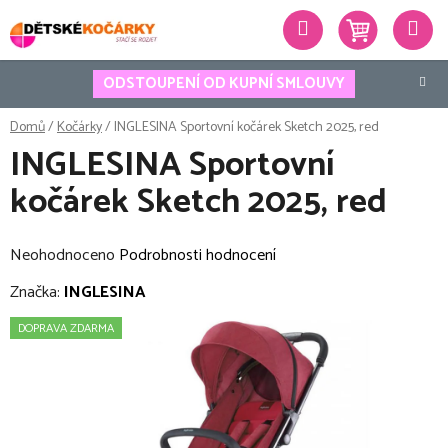
Přejít
Hledat
na
obsah
ODSTOUPENÍ OD KUPNÍ SMLOUVY
Domů
/
Kočárky
/
INGLESINA Sportovní kočárek Sketch 2025, red
INGLESINA Sportovní
kočárek Sketch 2025, red
Průměrné
Neohodnoceno
Podrobnosti hodnocení
hodnocení
Značka:
INGLESINA
produktu
DOPRAVA ZDARMA
je
0,0
z
5
hvězdiček.