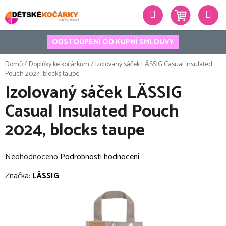
Přejít
Hledat
na
obsah
ODSTOUPENÍ OD KUPNÍ SMLOUVY
Domů
/
Doplňky ke kočárkům
/
Izolovaný sáček LÄSSIG Casual Insulated
Pouch 2024, blocks taupe
Izolovaný sáček LÄSSIG
Casual Insulated Pouch
2024, blocks taupe
Průměrné
Neohodnoceno
Podrobnosti hodnocení
hodnocení
Značka:
LÄSSIG
produktu
je
0,0
z