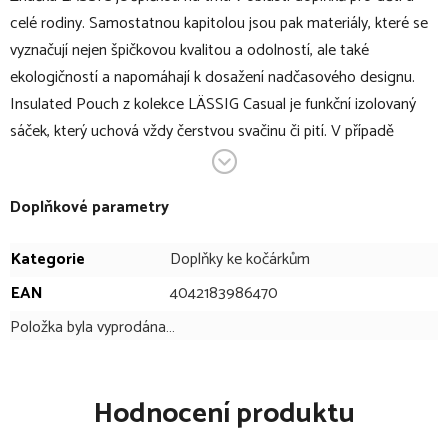
celé rodiny. Samostatnou kapitolou jsou pak materiály, které se
vyznačují nejen špičkovou kvalitou a odolností, ale také
ekologičností a napomáhají k dosažení nadčasového designu.
Insulated Pouch z kolekce LÄSSIG Casual je funkční izolovaný
sáček, který uchová vždy čerstvou svačinu či pití. V případě
potřeby funguje i obráceně, tedy udrží teplý nápoj či jídlo. Ideální
pro každodenní procházky či výlety s dítětem.
Doplňkové parametry
V bodech:
Kategorie
Doplňky ke kočárkům
funkční izolovaný sáček
EAN
4042183986470
moderní design
Položka byla vyprodána…
uchová čerstvou svačinu či pití
udrží teplý nápoj či jídlo
jednoduchý přístup k uložené svačině díky zipu po celé
Hodnocení produktu
délce sáčku
poutko pro snadný úchop či zavěšení na kočárek