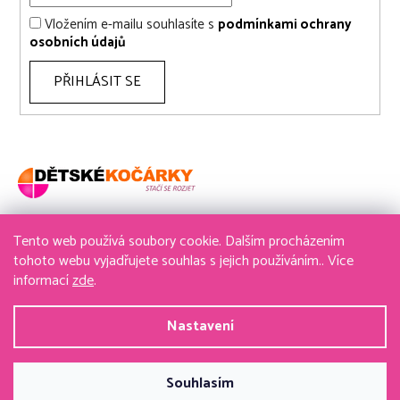
Vložením e-mailu souhlasíte s
podmínkami ochrany
osobních údajů
PŘIHLÁSIT SE
Tento web používá soubory cookie. Dalším procházením
736 611 204
tohoto webu vyjadřujete souhlas s jejich používáním.. Více
informací
zde
.
obchod@detske-kocarky.cz
Nastavení
Vytvořil Shoptet
&
PekneWeby
Souhlasím
Copyright 2026
detske-kocarky.cz
. Všechna práva