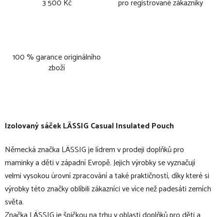
3 500 Kč
pro registrované zákazníky
100 % garance originálního
zboží
Izolovaný sáček LÄSSIG Casual Insulated Pouch
Německá značka LÄSSIG je lídrem v prodeji doplňků pro
maminky a děti v západní Evropě. Jejich výrobky se vyznačují
velmi vysokou úrovní zpracování a také praktičností, díky které si
výrobky této značky oblíbili zákazníci ve více než padesáti zemích
světa.
Značka LÄSSIG je špičkou na trhu v oblasti doplňků pro děti a