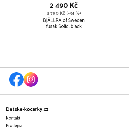
2 490 Kč
3 790 Kč
(–34 %)
BJÄLLRA of Sweden
fusak Solid, black
Z
á
Detske-kocarky.cz
p
Kontakt
a
Prodejna