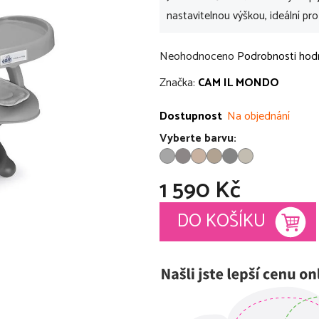
nastavitelnou výškou, ideální pr
Průměrné
Neohodnoceno
Podrobnosti hod
hodnocení
Značka:
CAM IL MONDO
produktu
je
Dostupnost
Na objednání
0,0
Vyberte barvu:
z
5
1 590 Kč
hvězdiček.
Měrná cena:
DO KOŠÍKU