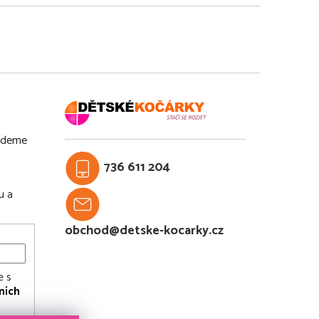
budeme
736 611 204
u a
obchod@detske-kocarky.cz
e s
ních