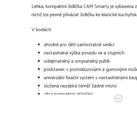
Lehká, kompaktní židlička CAM Smarty je vybavena z
nichž lze pevně přivázat židličku ke klasické kuchyňské
V bodech:
vhodné pro děti samostatně sedící
nastavitelná výška posedu ve 4 stupních
odejímatelný a omyvatelný pultík
podstavec s protiskluzovými a gumovými nož
univerzální fixační systém s nastavitelnými be
složená nezabírá téměř žádné místo
ultra kompaktní skládání
lze ji přenášet v tašce, která je součástí
pro její kompaktnost se také výborně hodí na 
vyrobena z omyvatelných materiálů
rozměry rozložené židličky (d × š × v): 42 × 37
rozměry složené židličky (d × š × v): 42 x 37 x 