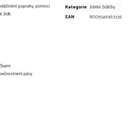
vláštními popruhy, pomocí
Kategorie
Jídelní židličky
 židli.
EAN
8005549363335
ičkami
zpečnostními pásy
cestování
 × 50 cm
13 cm