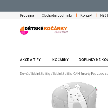
Přejít
na
obsah
Prodejna
Obchodní podmínky
Kontakt
Náš 
AKCE A TIPY !
KOČÁRKY
DOPLŇKY KE KO
Domů
/
Jídelní židličky
/
Jídelní židlička CAM Smarty Pop 2025, co