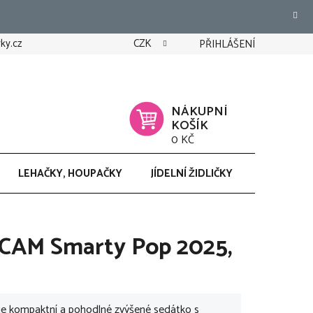
ky.cz
CZK
PŘIHLÁŠENÍ
NÁKUPNÍ
KOŠÍK
0 KČ
LEHAČKY, HOUPAČKY
JÍDELNÍ ŽIDLIČKY
CHODÍTK
ka CAM Smarty Pop 2025,
 je kompaktní a pohodlné zvýšené sedátko s