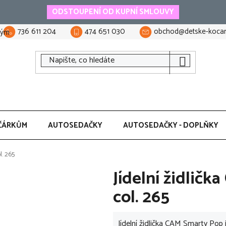
ODSTOUPENÍ OD KUPNÍ SMLOUVY
736 611 204
474 651 030
obchod@detske-kocar
tým
ČÁRKŮM
AUTOSEDAČKY
AUTOSEDAČKY - DOPLŇKY
l. 265
Jídelní židlič
col. 265
Jídelní židlička CAM Smarty Pop