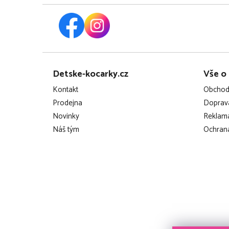
hmotnost: 1,8 kg
Z
Detske-kocarky.cz
Vše o
á
Kontakt
Obchod
p
Prodejna
Doprava
Novinky
Reklama
a
Náš tým
Ochrana
t
í