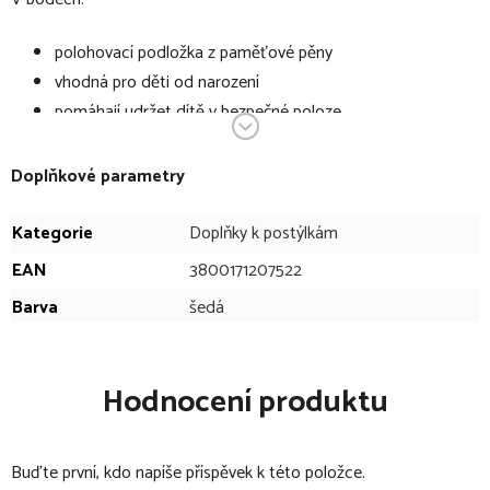
polohovací podložka z paměťové pěny
vhodná pro děti od narození
pomáhají udržet dítě v bezpečné poloze
dokonale se přizpůsobí tvaru těla dítěte
sklon 12°
Doplňkové parametry
nastavitelné okraje
pomáhá zmírnit nepohodlí dětem trpícím kolikou a
Kategorie
Doplňky k postýlkám
refluxem
EAN
3800171207522
snímatelný potah se zipem je možno prát v pračce
Barva
šedá
složení: potah 100% polyester, výplň 100% polyuretanová
pěna.
rozměry: 51 x 36 x 15 cm
Hodnocení produktu
Buďte první, kdo napíše příspěvek k této položce.