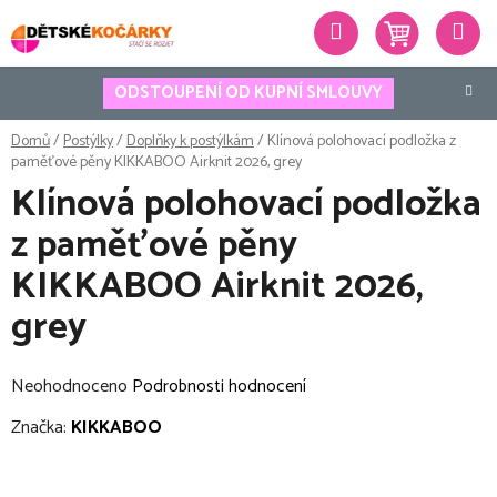
Přejít
Hledat
na
obsah
ODSTOUPENÍ OD KUPNÍ SMLOUVY
Domů
/
Postýlky
/
Doplňky k postýlkám
/
Klínová polohovací podložka z
paměťové pěny KIKKABOO Airknit 2026, grey
Klínová polohovací podložka
z paměťové pěny
KIKKABOO Airknit 2026,
grey
Průměrné
Neohodnoceno
Podrobnosti hodnocení
hodnocení
Značka:
KIKKABOO
produktu
je