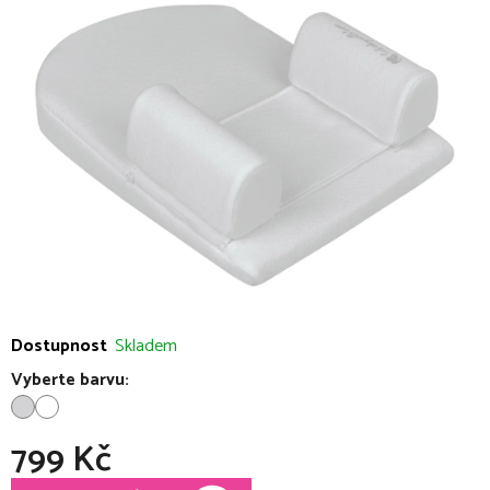
0,0
z
5
hvězdiček.
Dostupnost
Skladem
Vyberte barvu:
799 Kč