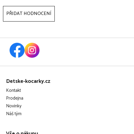
PŘIDAT HODNOCENÍ
Z
á
Detske-kocarky.cz
p
Kontakt
a
Prodejna
t
Novinky
í
Náš tým
Vše o nákupu