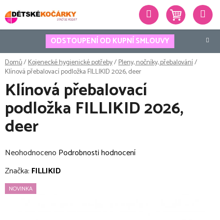
Přejít
Hledat
na
obsah
ODSTOUPENÍ OD KUPNÍ SMLOUVY
Domů
/
Kojenecké hygienické potřeby
/
Pleny, nočníky, přebalování
/
Klínová přebalovací podložka FILLIKID 2026, deer
Klínová přebalovací
podložka FILLIKID 2026,
deer
Průměrné
Neohodnoceno
Podrobnosti hodnocení
hodnocení
Značka:
FILLIKID
produktu
NOVINKA
je
0,0
z