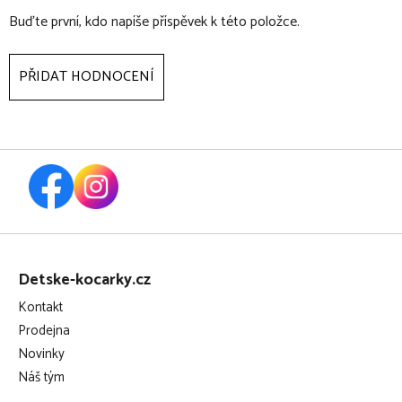
Buďte první, kdo napíše příspěvek k této položce.
PŘIDAT HODNOCENÍ
Z
á
Detske-kocarky.cz
p
Kontakt
a
Prodejna
t
Novinky
í
Náš tým