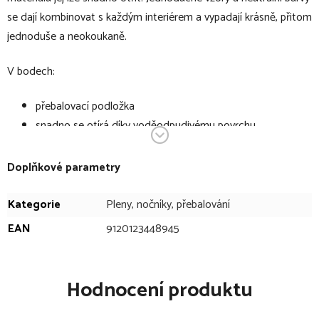
se dají kombinovat s každým interiérem a vypadají krásně, přitom
jednoduše a neokoukaně.
V bodech:
přebalovací podložka
snadno se otírá díky voděodpudivému povrchu
měkce polstrovaná
praktická velikost
Doplňkové parametry
jednoduché barvy a vzory
rozměr (D x Š x V): 50 x 70 x 10 cm
Kategorie
Pleny, nočníky, přebalování
EAN
9120123448945
Hodnocení produktu