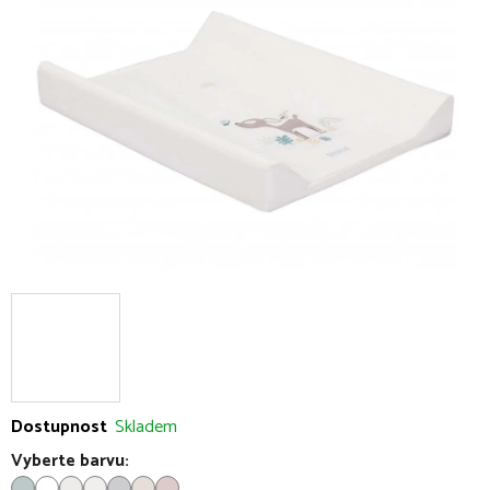
5
hvězdiček.
Dostupnost
Skladem
Vyberte barvu: