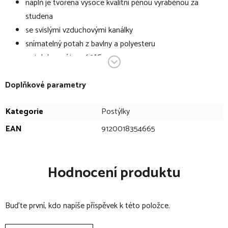
náplň je tvořena vysoce kvalitní pěnou vyráběnou za
studena
se svislými vzduchovými kanálky
snímatelný potah z bavlny a polyesteru
potah lze prát na 60°C
Technické specifikace se mohou změnit bez výslovného
Doplňkové parametry
upozornění. Obrázky mají pouze informativní charakter.
Kategorie
Postýlky
EAN
9120018354665
Hodnocení produktu
Buďte první, kdo napíše příspěvek k této položce.