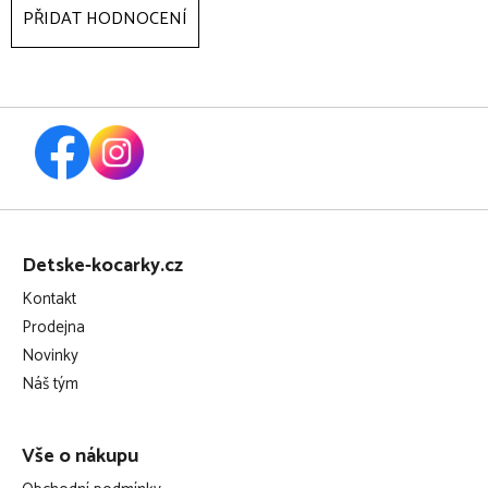
PŘIDAT HODNOCENÍ
Z
á
Detske-kocarky.cz
p
Kontakt
a
Prodejna
t
Novinky
í
Náš tým
Vše o nákupu