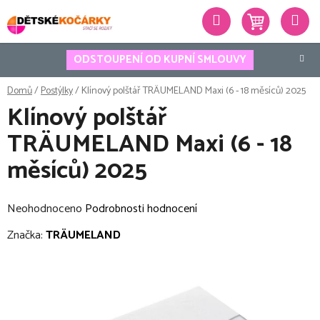
Přejít
Hledat
na
obsah
ODSTOUPENÍ OD KUPNÍ SMLOUVY
Domů
/
Postýlky
/
Klínový polštář TRÄUMELAND Maxi (6 - 18 měsíců) 2025
Klínový polštář
TRÄUMELAND Maxi (6 - 18
měsíců) 2025
Průměrné
Neohodnoceno
Podrobnosti hodnocení
hodnocení
Značka:
TRÄUMELAND
produktu
je
0,0
z