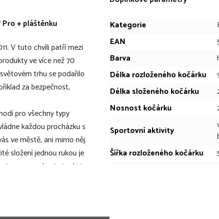
 Pro + pláštěnku
Kategorie
EAN
1. V tuto chvíli patří mezi
Barva
 produkty ve více než 70
a světovém trhu se podařilo
Délka rozloženého kočárku
příklad za bezpečnost,
Délka složeného kočárku
Nosnost kočárku
hodí pro všechny typy
vládne každou procházku s
Sportovní aktivity
vás ve městě, ani mimo něj.
té složení jednou rukou je
Šířka rozloženého kočárku
ete za popruh a je to. Je to
Šířka složeného kočárku
Váha kočárku
Výška rozloženého kočárku