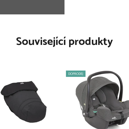
robnosti
 potahem
Související produkty
t autosedačky Gemm™, i-
korbu Ramble™ XL
k určen: 22 kg nebo 4 roky,
DOPRODEJ