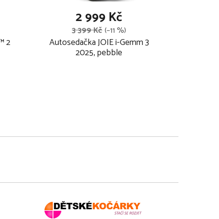
2 999 Kč
3 399 Kč
(–11 %)
™ 2
Autosedačka JOIE i-Gemm 3
2025, pebble