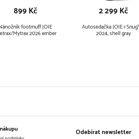
899 Kč
2 299 Kč
Nánožník footmuff JOIE
Autosedačka JOIE i-Snug
tetrax/Mytrax 2026 ember
2024, shell gray
 nákupu
Odebírat newsletter
ní podmínky