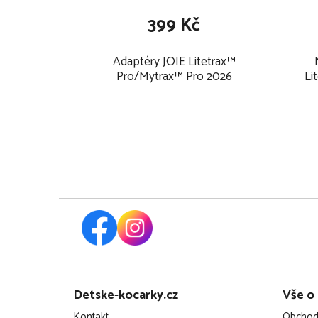
399 Kč
Adaptéry JOIE Litetrax™
Pro/Mytrax™ Pro 2026
Li
Z
Detske-kocarky.cz
Vše o
á
Kontakt
Obchod