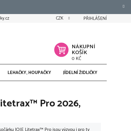
ky.cz
CZK
PŘIHLÁŠENÍ
NÁKUPNÍ
KOŠÍK
0 KČ
LEHAČKY, HOUPAČKY
JÍDELNÍ ŽIDLIČKY
CHODÍTK
itetrax™ Pro 2026,
očárku JOIE Litetrax™ Pro jsou výzvou i pro ty