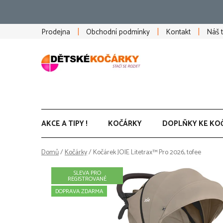
Přejít
na
obsah
Prodejna
Obchodní podmínky
Kontakt
Náš 
AKCE A TIPY !
KOČÁRKY
DOPLŇKY KE KO
Domů
/
Kočárky
/
Kočárek JOIE Litetrax™ Pro 2026, tofee
SLEVA PRO
REGISTROVANÉ
DOPRAVA ZDARMA