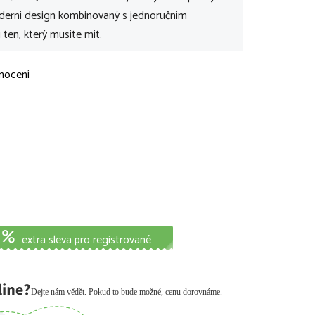
oderní design kombinovaný s jednoručním
ten, který musíte mít.
nocení
extra sleva pro registrované