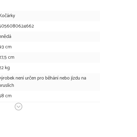
Kočárky
5056080624662
hnědá
93 cm
27,5 cm
22 kg
výrobek není určen pro běhání nebo jízdu na
bruslích
58 cm
58 cm
9,7 kg
104 cm