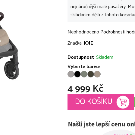
nejnáročnější malé pasažéry. M
skládáním dělá z tohoto kočárku 
Průměrné
Neohodnoceno
Podrobnosti hod
hodnocení
Značka:
JOIE
produktu
je
Dostupnost
Skladem
0,0
Vyberte barvu:
z
5
4 999 Kč
hvězdiček.
Měrná cena:
DO KOŠÍKU