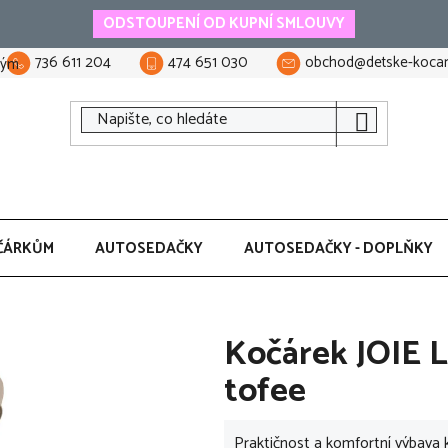
ODSTOUPENÍ OD KUPNÍ SMLOUVY
736 611 204
474 651 030
obchod@detske-kocar
tým
ČÁRKŮM
AUTOSEDAČKY
AUTOSEDAČKY - DOPLŇKY
Kočárek JOIE L
tofee
Praktičnost a komfortní výbava k