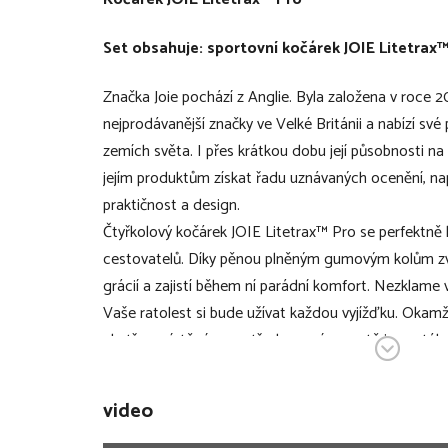
Set obsahuje: sportovní kočárek JOIE Litetrax™
Značka Joie pochází z Anglie. Byla založena v roce 201
nejprodávanější značky ve Velké Británii a nabízí své
zemích světa. I přes krátkou dobu její působnosti n
jejím produktům získat řadu uznávaných ocenění, na
praktičnost a design.
Čtyřkolový kočárek JOIE Litetrax™ Pro se perfektně 
cestovatelů. Díky pěnou plněným gumovým kolům z
grácií a zajistí během ní parádní komfort. Nezklame 
Vaše ratolest si bude užívat každou vyjížďku. Okamži
chytře umístěné uprostřed sezení - prostě jen zatáhn
tak snadné, že to zvládne opravdu každý.
video
V bodech: