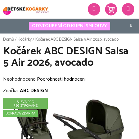
Přejít
Hledat
na
obsah
ODSTOUPENÍ OD KUPNÍ SMLOUVY
Domů
/
Kočárky
/
Kočárek ABC DESIGN Salsa 5 Air 2026, avocado
Kočárek ABC DESIGN Salsa
5 Air 2026, avocado
Průměrné
Neohodnoceno
Podrobnosti hodnocení
hodnocení
Značka:
ABC DESIGN
produktu
SLEVA PRO
je
REGISTROVANÉ
0,0
DOPRAVA ZDARMA
z
5
hvězdiček.