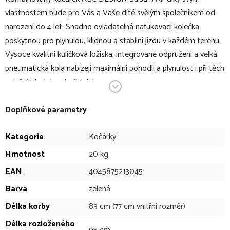
vlastnostem bude pro Vás a Vaše dítě svělým společníkem od
narození do 4 let. Snadno ovladatelná nafukovací kolečka
poskytnou pro plynulou, klidnou a stabilní jízdu v každém terénu.
Vysoce kvalitní kuličková ložiska, integrované odpružení a velká
pneumatická kola nabízejí maximální pohodlí a plynulost i při těch
největších dobrodružstvích.
Hluboká korba ABC DESIGN Salsa 5 Air nabízí maximální pohodlí
pro vaše novorozené miminko. Dvě samostatně použitelná
Doplňkové parametry
ventilační okna zajišťují optimální cirkulaci vzduchu. Svůj poklad
Kategorie
Kočárky
máte navíc stále na očích. Ergonomická matrace CozyCloud®
má na hlavovém konci klínovitý tvar, takže hlavička dítěte je vždy
Hmotnost
20 kg
zvednutá. Integrované větrací otvory v pěně matrace
EAN
4045875213045
CozyCloud® zajišťují optimální ventilaci. Navíc má extra měkký a
Barva
zelená
zvýšený ochranný okraj, aby se citlivá pokožka hlavy vašeho
Délka korby
83 cm (77 cm vnitřní rozměr)
miláčka nedostala do přímého kontaktu s ventilačním okénkem.
Když cestujete autem, můžete dětskou vaničku složit, abyste
Délka rozloženého