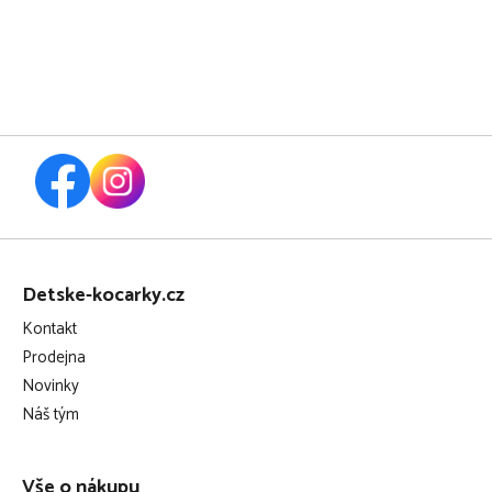
2026
Z
á
Detske-kocarky.cz
p
Kontakt
a
Prodejna
t
Novinky
í
Náš tým
Vše o nákupu