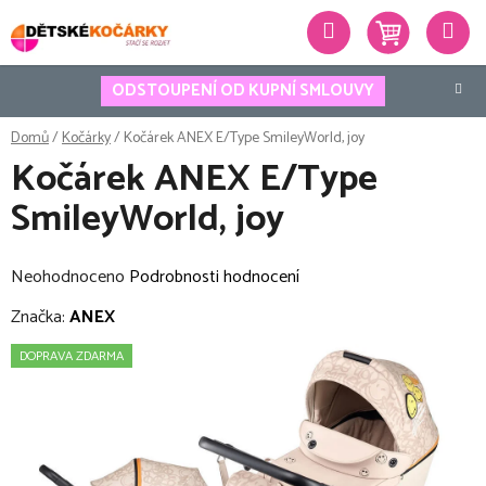
Přejít
Hledat
na
obsah
ODSTOUPENÍ OD KUPNÍ SMLOUVY
Domů
/
Kočárky
/
Kočárek ANEX E/Type SmileyWorld, joy
Kočárek ANEX E/Type
SmileyWorld, joy
Průměrné
Neohodnoceno
Podrobnosti hodnocení
hodnocení
Značka:
ANEX
produktu
DOPRAVA ZDARMA
je
0,0
z
5
hvězdiček.