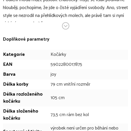
hlouběji, pochopíme, že jde o čisté vyjádření svobody. Ano, street
style se nezrodil na přehlídkových molech, ale právě tam si nyní
získává na popularitě.
Je to mix stylů, přehodnocení stávajících pravidel, odvážnější
barvy, materiály, tvary. Ale zároveň je tento styl o pohodlí. O
Doplňkové parametry
jedinečnosti být sám sebou.
Kategorie
Kočárky
Kombinovaný kočárek ANEX E/Type je elegantní kočárek, který
EAN
5902280017875
vyniká zejména kombinací eko-kůže, moderních materiálů a
Barva
joy
propracovaných detailů. Malá, ale pevná kola zajišťují měkký
Délka korby
79 cm vnitřní rozměr
pohyb v městském prostředí, zatímco kompaktní a praktická
taška obsahuje všechny potřebné věci pro matku a dítě během
Délka rozloženého
105 cm
každodenního cestování. Vlastnosti kočárků jsou založeny na
kočárku
použitelnosti pro rodiče, stejně jako pohodlí a bezpečnost pro
Délka složeného
73,5 cm rám bez kol
děti. Proto kočárek umožňuje získat skutečné potěšení z
kočárku
všestranných a terénních procházek.
výrobek není určen pro běhání nebo