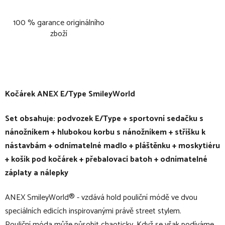
100 % garance originálního
zboží
Kočárek ANEX E/Type SmileyWorld
Set obsahuje: podvozek E/Type + sportovní sedačku s
nánožníkem + hlubokou korbu s nánožníkem + stříšku k
nástavbám + odnímatelné madlo + pláštěnku + moskytiéru
+ košík pod kočárek + přebalovací batoh + odnímatelné
záplaty a nálepky
ANEX SmileyWorld® - vzdává hold pouliční módě ve dvou
speciálních edicích inspirovanými právě street stylem.
Pouliční móda může působit chaoticky. Když se však podíváme