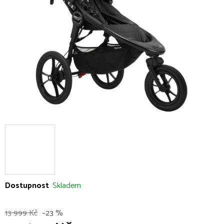
5
hvězdiček.
Dostupnost
Skladem
13 999 Kč
–23 %