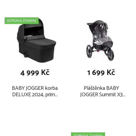
bylo vaše dítě v pohodlí
vylepšené použité textilní materiály s novými barvami a
DOPRAVA ZDARMA
reflexními prvky na boudičce a polstrování pásů
pohodlný úložný prostor na opěradla sedátka a velký koš
pod sedadlem poskytují dostatek prostoru pro přepravu
všeho, co potřebujete
Maximální hmotnost a věk dítěte pro které je kočárek určen:
22 kg nebo 4 roky, podle toho, co nastane dříve.
4 999 Kč
1 699 Kč
BABY JOGGER korba
Pláštěnka BABY
DELUXE 2024, prime
JOGGER Summit X3
black
Single 2024
DOPRAVA ZDARMA