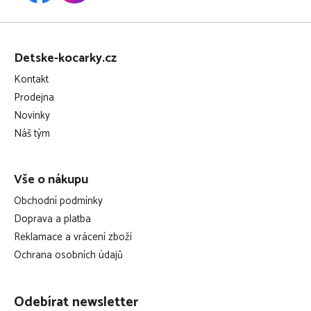
Z
á
Detske-kocarky.cz
p
Kontakt
a
Prodejna
t
Novinky
í
Náš tým
Vše o nákupu
Obchodní podmínky
Doprava a platba
Reklamace a vrácení zboží
Ochrana osobních údajů
Odebírat newsletter