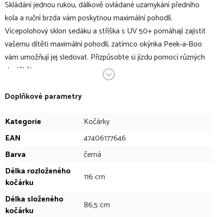
Skládání jednou rukou, dálkově ovládané uzamykání předního
kola a ruční brzda vám poskytnou maximální pohodlí.
Vícepolohový sklon sedáku a stříška s UV 50+ pomáhají zajistit
vašemu dítěti maximální pohodlí, zatímco okýnka Peek-a-Boo
vám umožňují jej sledovat. Přizpůsobte si jízdu pomocí různých
doplňků!
V bodech:
Doplňkové parametry
špičkový tříkolový kočárek do každého terénu
Kategorie
Kočárky
vhodný pro procházky pro děti od 6 měsíců s nosností do
EAN
47406177646
22 kg (děti do cca 4 let) / nebo pro děti vyšší 112 cm
Barva
černá
12 "a 16" vzduchem naplněná gumová kola
odpružení 3x3
Délka rozloženého
116 cm
kočárku
přední kolo otočné s možností aretace
madlo s dálkovým uzamykáním předního kola, které vám
Délka složeného
86,5 cm
umožní rychle přepínat mezi režimem pro jogging a pro
kočárku