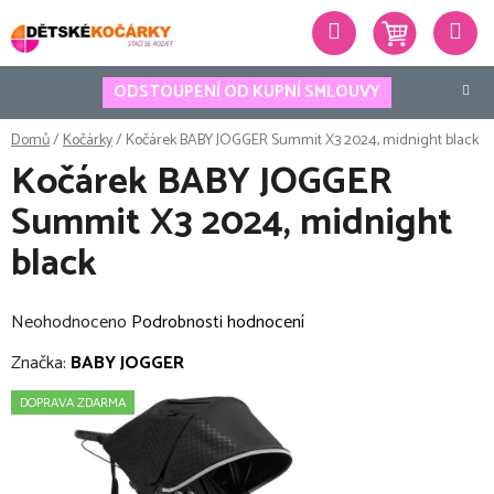
Přejít
Hledat
na
obsah
ODSTOUPENÍ OD KUPNÍ SMLOUVY
Domů
/
Kočárky
/
Kočárek BABY JOGGER Summit X3 2024, midnight black
Kočárek BABY JOGGER
Summit X3 2024, midnight
black
Průměrné
Neohodnoceno
Podrobnosti hodnocení
hodnocení
Značka:
BABY JOGGER
produktu
DOPRAVA ZDARMA
je
0,0
z