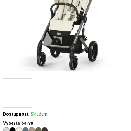
5
hvězdiček.
Dostupnost
Skladem
Vyberte barvu: