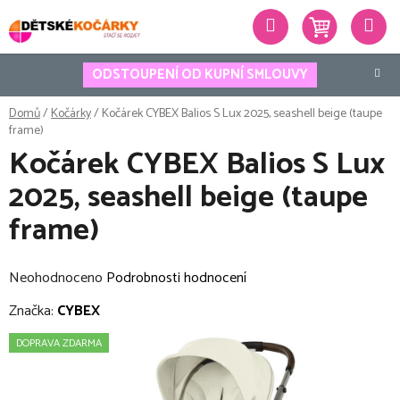
Přejít
Hledat
na
obsah
ODSTOUPENÍ OD KUPNÍ SMLOUVY
Domů
/
Kočárky
/
Kočárek CYBEX Balios S Lux 2025, seashell beige (taupe
frame)
Kočárek CYBEX Balios S Lux
2025, seashell beige (taupe
frame)
Průměrné
Neohodnoceno
Podrobnosti hodnocení
hodnocení
Značka:
CYBEX
produktu
DOPRAVA ZDARMA
je
0,0
z