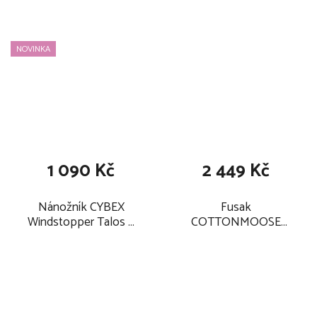
NOVINKA
1 090 Kč
2 449 Kč
Nánožník CYBEX
Fusak
Windstopper Talos S
COTTONMOOSE
Lux/Balios S Lux, lava
Combi Prime 3v1 2026,
grey
cozy beige