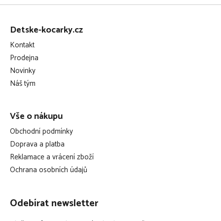
Z
á
Detske-kocarky.cz
p
Kontakt
a
Prodejna
t
Novinky
í
Náš tým
Vše o nákupu
Obchodní podmínky
Doprava a platba
Reklamace a vrácení zboží
Ochrana osobních údajů
Odebírat newsletter