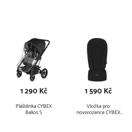
1 290 Kč
1 590 Kč
Pláštěnka CYBEX
Vložka pro
Balios S
novorozence CYBEX
Newborn Nest , black