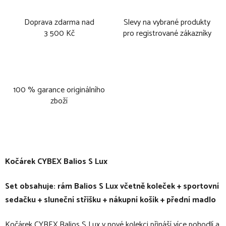
Doprava zdarma nad
Slevy na vybrané produkty
3 500 Kč
pro registrované zákazníky
100 % garance originálního
zboží
Kočárek CYBEX Balios S Lux
Set obsahuje: rám Balios S Lux včetně koleček + sportovní
sedačku + sluneční stříšku + nákupní košík + přední madlo
Kočárek CYBEX Balios S Lux v nové kolekci přináší více pohodlí a