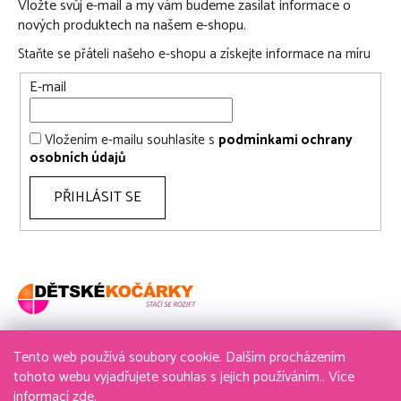
Vložte svůj e-mail a my vám budeme zasílat informace o
nových produktech na našem e-shopu.
Staňte se přáteli našeho e-shopu a získejte informace na míru
E-mail
Vložením e-mailu souhlasíte s
podmínkami ochrany
osobních údajů
PŘIHLÁSIT SE
Tento web používá soubory cookie. Dalším procházením
736 611 204
tohoto webu vyjadřujete souhlas s jejich používáním.. Více
informací
zde
.