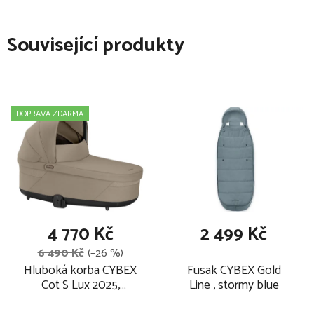
Související produkty
DOPRAVA ZDARMA
4 770 Kč
2 499 Kč
6 490 Kč
(–26 %)
Hluboká korba CYBEX
Fusak CYBEX Gold
Cot S Lux 2025,
Line , stormy blue
almond beige