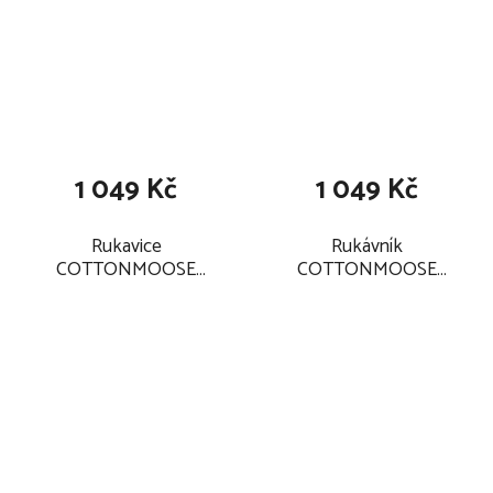
1 049 Kč
1 049 Kč
Rukavice
Rukávník
COTTONMOOSE
COTTONMOOSE
Classic Prime 2026,
Classic Prime 2026,
cozy beige
cozy beige