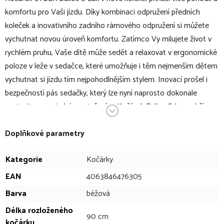
komfortu pro Vaši jízdu. Díky kombinaci odpružení předních
koleček a inovativního zadního rámového odpružení si můžete
vychutnat novou úroveň komfortu. Zatímco Vy milujete život v
rychlém pruhu, Vaše dítě může sedět a relaxovat v ergonomické
poloze v leže v sedačce, které umožňuje i těm nejmenším dětem
vychutnat si jízdu tím nejpohodlnějším stylem. Inovací prošel i
bezpečností pás sedačky, který lze nyní naprosto dokonale
nastavit pouze jedním zatažením. Kočárek Balios S Lux udrží
vaše dítě v bezpečí a pohodlí, což vám pomůže procházet
městem s jistotou. Jeho cestovní systém vám dává na výběr
Doplňkové parametry
mezi naší novou dětskou autosedačkou Cot S Lux nebo
Kategorie
Kočárky
kočárkovou sedačkou – nebo můžete přidat Cocoon S pro útulné
cestování novorozenců.
EAN
4063846476305
Barva
béžová
Sportovní kočárek v bodech:
Délka rozloženého
90 cm
kočárku
komfortní čtyřkolový sportovní kočárek