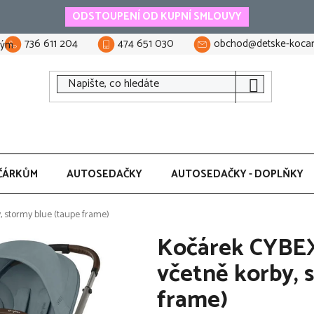
ODSTOUPENÍ OD KUPNÍ SMLOUVY
736 611 204
474 651 030
obchod@detske-kocar
tým
ČÁRKŮM
AUTOSEDAČKY
AUTOSEDAČKY - DOPLŇKY
, stormy blue (taupe frame)
Kočárek CYBEX
včetně korby, 
frame)