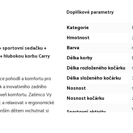
Doplňkové parametry
Kategorie
Hmotnost
Barva
+ sportovní sedačku +
 + hlubokou korbu Carry
Délka korby
Délka rozloženého kočárku
Délka složeného kočárku
íce pohodlí a komfortu pro
k a inovativního zadního
Nosnost
oveň komfortu. Zatímco Vy
Nosnost kočárku
t a relaxovat v ergonomické
enším dětem vychutnat si
Sportovní aktivity
ezpečností pás sedačky, který
Šířka korby
atažením. Kočárek Balios S