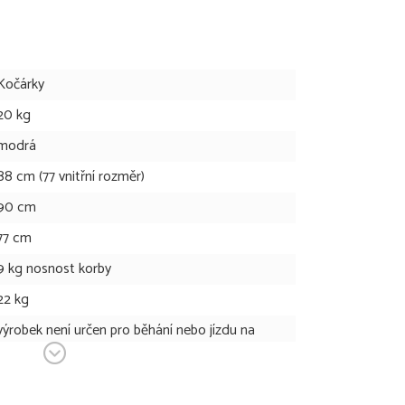
Kočárky
20 kg
modrá
88 cm (77 vnitřní rozměr)
90 cm
77 cm
9 kg nosnost korby
22 kg
výrobek není určen pro běhání nebo jízdu na
bruslích
41 cm (32 cm vnitřní rozměr)