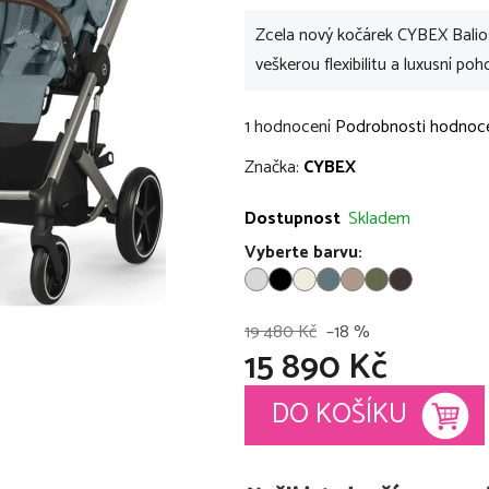
Zcela nový kočárek CYBEX Balios
veškerou flexibilitu a luxusní poh
Průměrné
1 hodnocení
Podrobnosti hodnoc
hodnocení
Značka:
CYBEX
produktu
je
Dostupnost
Skladem
5,0
Vyberte barvu:
z
5
hvězdiček.
19 480 Kč
–18 %
15 890 Kč
Měrná cena:
DO KOŠÍKU