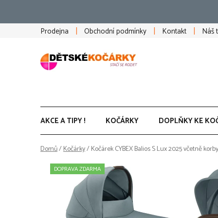
Přejít
na
obsah
Prodejna
Obchodní podmínky
Kontakt
Náš 
AKCE A TIPY !
KOČÁRKY
DOPLŇKY KE KO
Domů
/
Kočárky
/
Kočárek CYBEX Balios S Lux 2025 včetně korby
DOPRAVA ZDARMA