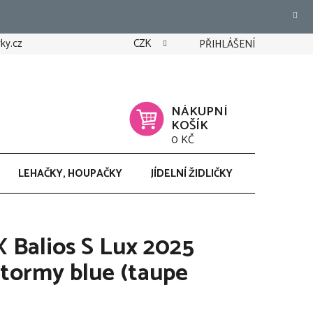
ky.cz
CZK
PŘIHLÁŠENÍ
NÁKUPNÍ
KOŠÍK
0 KČ
LEHAČKY, HOUPAČKY
JÍDELNÍ ŽIDLIČKY
CHODÍTK
 Balios S Lux 2025
stormy blue (taupe