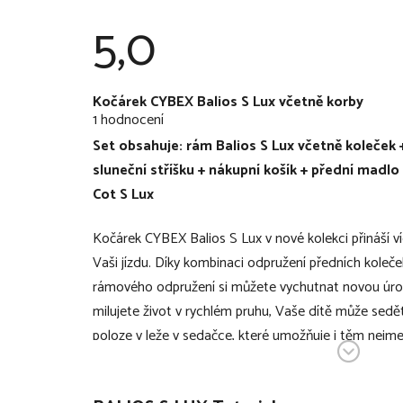
5,0
Průměrné
Kočárek CYBEX Balios S Lux včetně korby
hodnocení
1 hodnocení
produktu
je
Set obsahuje: rám Balios S Lux včetně koleček 
5,0
z
sluneční stříšku + nákupní košík + přední madlo
5
hvězdiček.
Cot S Lux
Kočárek CYBEX Balios S Lux v nové kolekci přináší v
Vaši jízdu. Díky kombinaci odpružení předních koleče
rámového odpružení si můžete vychutnat novou úr
milujete život v rychlém pruhu, Vaše dítě může sedě
poloze v leže v sedačce, které umožňuje i těm nejm
jízdu tím nejpohodlnějším stylem. Inovací prošel i b
lze nyní naprosto dokonale nastavit pouze jedním z