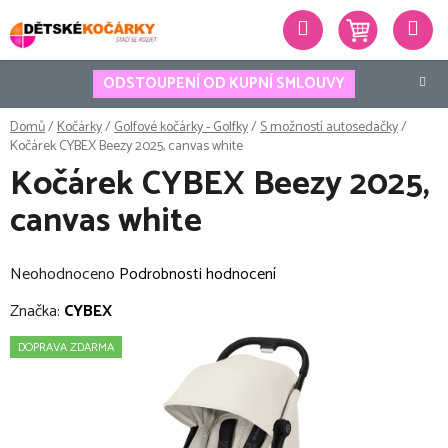
Přejít
Hledat
na
obsah
ODSTOUPENÍ OD KUPNÍ SMLOUVY
Domů
/
Kočárky
/
Golfové kočárky - Golfky
/
S možností autosedačky
/
Kočárek CYBEX Beezy 2025, canvas white
Kočárek CYBEX Beezy 2025,
canvas white
Průměrné
Neohodnoceno
Podrobnosti hodnocení
hodnocení
Značka:
CYBEX
produktu
DOPRAVA ZDARMA
je
0,0
z
5