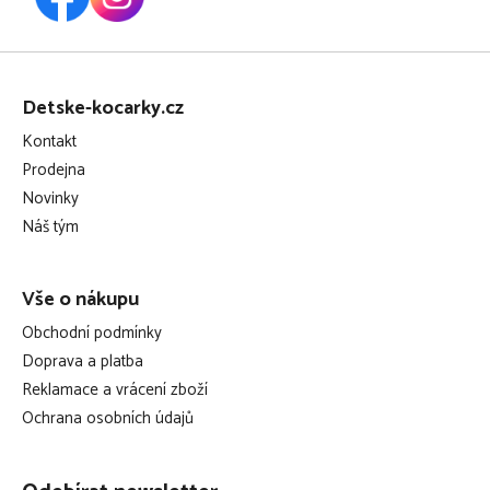
Z
á
Detske-kocarky.cz
p
Kontakt
a
Prodejna
t
Novinky
í
Náš tým
Vše o nákupu
Obchodní podmínky
Doprava a platba
Reklamace a vrácení zboží
Ochrana osobních údajů