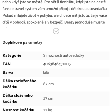
nebo když jste ve městě. Pro větší flexibilitu, když jste na cestě,
funkce travel system vám umožní připojit dětskou autosedačku.
Pokud milujete život v pohybu, ale chcete mít jistotu, že je vaše
dítě v pohodlí, spokojené a v bezpečí, Beezy jednoduše musíte
mít.
V bodech:
Doplňkové parametry
praktický golfový kočárek
Kategorie
S možností autosedačky
vhodný pro děti od narození do 22 kg
EAN
4063846451005
pro hladkou jízdu udržuje odpružení všech kol stabilní
Barva
bílá
ovládání a pohodlnou cestu
nová, větší terénní kola pro všechny typy povrchů
Délka rozloženého
82 cm
kočárku
přední kola otočná s možností aretace
nožní brzda
Délka složeného
27 cm
rychle a snadno jej složí do kompaktního samostatně
kočárku
stojícího balíčku
Nosnost kočárku
22 kg