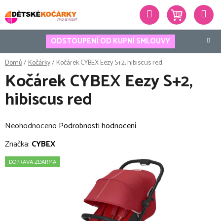
Přejít
Hledat
na
obsah
ODSTOUPENÍ OD KUPNÍ SMLOUVY
Domů
/
Kočárky
/
Kočárek CYBEX Eezy S+2, hibiscus red
Kočárek CYBEX Eezy S+2,
hibiscus red
Průměrné
Neohodnoceno
Podrobnosti hodnocení
hodnocení
Značka:
CYBEX
produktu
DOPRAVA ZDARMA
je
0,0
z
5
hvězdiček.