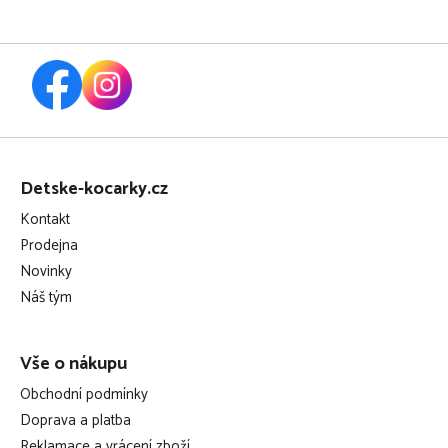
Z
á
Detske-kocarky.cz
p
Kontakt
a
Prodejna
t
Novinky
í
Náš tým
Vše o nákupu
Obchodní podmínky
Doprava a platba
Reklamace a vrácení zboží