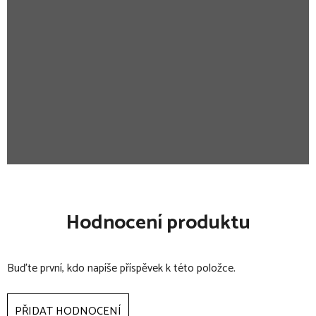
Maximální hmotnost a věk dítěte pro které je kočárek určen:
22 kg nebo 4 roky, podle toho, co nastane dříve.
Hodnocení produktu
Buďte první, kdo napíše příspěvek k této položce.
PŘIDAT HODNOCENÍ