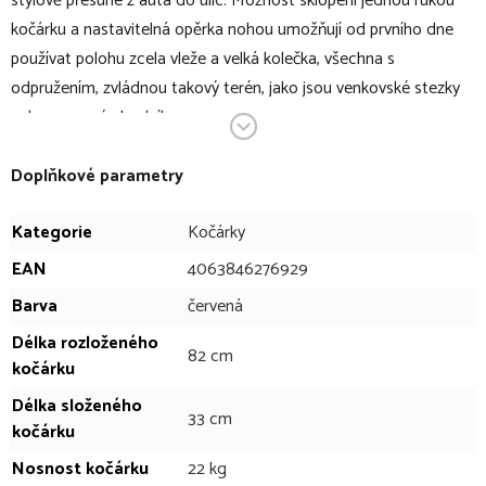
stylově přesune z auta do ulic. Možnost sklopení jednou rukou
kočárku a nastavitelná opěrka nohou umožňují od prvního dne
používat polohu zcela vleže a velká kolečka, všechna s
odpružením, zvládnou takový terén, jako jsou venkovské stezky
nebo nerovný chodník.
V bodech:
Doplňkové parametry
sportovní kočárek vhodný pro děti od narození
Kategorie
Kočárky
3 v 1 cestovní systém - jeden podvozek, tři možnosti
EAN
4063846276929
cestování
Barva
červená
vhodný do každého terénu
nízká hmotnost a snadná ovladatelnost
Délka rozloženého
82 cm
kočárku
kromě standardního sportovního sezení je podvozek
kompatibilní s korbičkou Cot S, dětskou autosedačkou a
Délka složeného
33 cm
vložnou taškou Cocoon S
kočárku
velká odpružená kola
Nosnost kočárku
22 kg