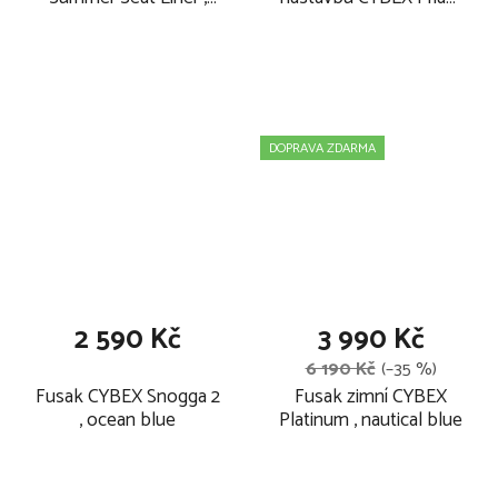
beige
2025
DOPRAVA ZDARMA
2 590 Kč
3 990 Kč
6 190 Kč
(–35 %)
Fusak CYBEX Snogga 2
Fusak zimní CYBEX
, ocean blue
Platinum , nautical blue