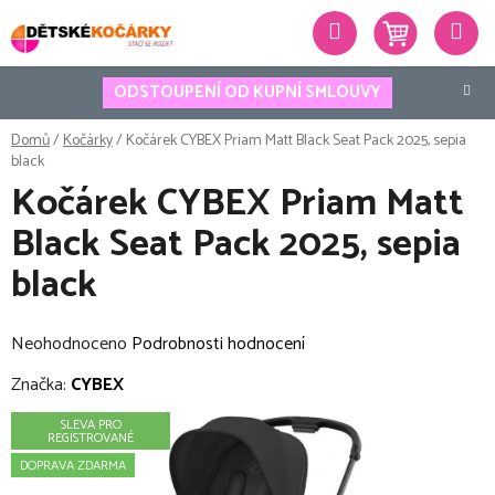
Přejít
Hledat
na
obsah
ODSTOUPENÍ OD KUPNÍ SMLOUVY
Domů
/
Kočárky
/
Kočárek CYBEX Priam Matt Black Seat Pack 2025, sepia
black
Kočárek CYBEX Priam Matt
Black Seat Pack 2025, sepia
black
Průměrné
Neohodnoceno
Podrobnosti hodnocení
hodnocení
Značka:
CYBEX
produktu
SLEVA PRO
je
REGISTROVANÉ
0,0
DOPRAVA ZDARMA
z