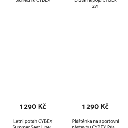
Slunečník CYBEX
Držák nápojů CYBEX
2v1
1 290 Kč
1 290 Kč
Letní potah CYBEX
Pláštěnka na sportovní
Summer Seat Liner ,
nástavbu CYBEX Priam