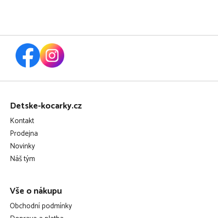
Z
á
Detske-kocarky.cz
p
Kontakt
a
Prodejna
t
Novinky
í
Náš tým
Vše o nákupu
Obchodní podmínky