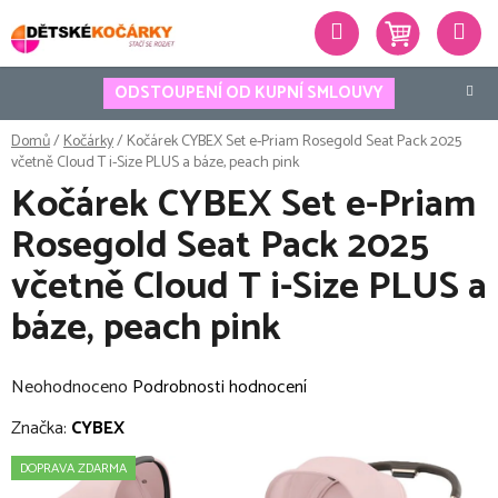
Přejít
Hledat
na
obsah
ODSTOUPENÍ OD KUPNÍ SMLOUVY
Domů
/
Kočárky
/
Kočárek CYBEX Set e-Priam Rosegold Seat Pack 2025
včetně Cloud T i-Size PLUS a báze, peach pink
Kočárek CYBEX Set e-Priam
Rosegold Seat Pack 2025
včetně Cloud T i-Size PLUS a
báze, peach pink
Průměrné
Neohodnoceno
Podrobnosti hodnocení
hodnocení
Značka:
CYBEX
produktu
DOPRAVA ZDARMA
je