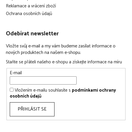
pohodlná vnitřní vložka
Reklamace a vrácení zboží
vnitřní vložka poskytuje vhodnou oporu sedícímu dítěti
Ochrana osobních údajů
polstrování bezpečnostních pásů poskytuje dodatečné
pohodlí
Odebírat newsletter
roztahovací XXL sluneční stříška
stříška s UPF50+ ochranou před sluncem
Vložte svůj e-mail a my vám budeme zasílat informace o
nových produktech na našem e-shopu.
Hluboká korba v bodech:
Staňte se přáteli našeho e-shopu a získejte informace na míru
hluboká korba pro kočárek CYBEX Priam 2023-2024
E-mail
vhodná pro děti od narození až do 9 kg (cca 6 měsíců)
umožňuje důmyslné a pohodlné rodinné cestování
Vložením e-mailu souhlasíte s
podmínkami ochrany
integrované madlo na nošení
osobních údajů
pro pohodlné nošení je madlo součástí sluneční stříšky
paměťová tlačítka pro snadné nasazování a sundavání
PŘIHLÁSIT SE
korbičky z podvozku
sluneční střška poskytuje dokonalou ochranu s UPF50+