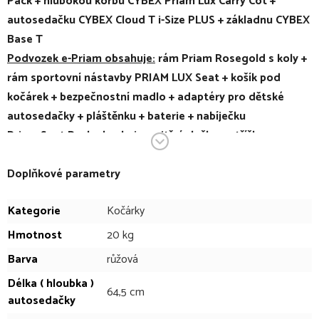
Pack + hlubokou korbu CYBEX Priam Lux Carry Cot +
autosedačku CYBEX Cloud T i-Size PLUS + základnu CYBEX
Base T
Podvozek e-Priam obsahuje:
rám Priam Rosegold s koly +
rám sportovní nástavby PRIAM LUX Seat + košík pod
kočárek + bezpečnostní madlo + adaptéry pro dětské
autosedačky + pláštěnku + baterie + nabíječku
Priam Seat Pack obsahuje:
vnitřní vložku + stříšku +
polstrování pásů + potah opěrky nohou
Hluboká korba obsahuje:
Doplňkové parametry
hlubokou okorbu CYBEX Priam
Lux Carry Cot + pláštěnku + prodyšnou matraci z měkké
Kategorie
Kočárky
pěny
Hmotnost
20 kg
SEAT PACK 2023-2024 NENÍ KOMPATIBILNÍ S
Barva
růžová
KONTRUKCÍ MODELU 2019-2021!
Délka ( hloubka )
HLUBOKÁ KORBA PRIAM CARRY COT 2023-2024 NENÍ
64,5 cm
autosedačky
KOMPATIBILNÍ S KOČÁRKEM PRIAM 2019-2021!