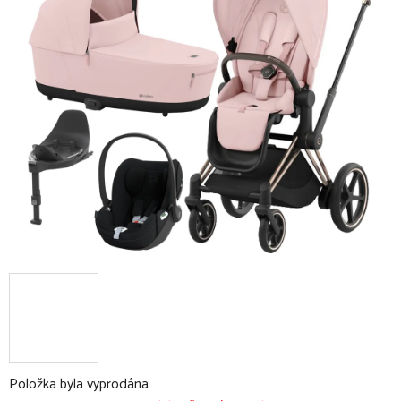
0,0
z
5
hvězdiček.
Položka byla vyprodána…