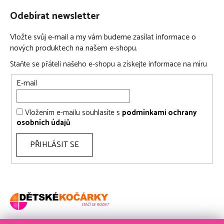
prodyšná matrace
Odebírat newsletter
nová, měkká pěnová matrace nabízí maximální pohodlí a
zdravé prostředí pro vaše dítě
Vložte svůj e-mail a my vám budeme zasílat informace o
nových produktech na našem e-shopu.
integrované madlo na nošení
pro pohodlné nošení je madlo součástí sluneční stříšky
Staňte se přáteli našeho e-shopu a získejte informace na míru
sluneční stříška s UPF50+
E-mail
interiér 100% z bavlny
sluneční stínítko
Vložením e-mailu souhlasíte s
podmínkami ochrany
paměťová tlačítka pro snadné nasazování a sundavání
osobních údajů
korbičky z podvozku
PŘIHLÁSIT SE
Autosedačka v bodech:
skupina i-Size
doporučená výška dítěte: 45 – 87 cm
doporučený věk dítěte: od narození do 24 měsíců
doporučená váha dítěte: do 13 kg