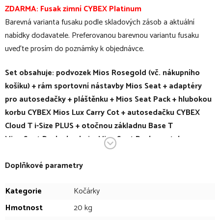
ZDARMA: Fusak zimní CYBEX Platinum
Barevná varianta fusaku podle skladových zásob a aktuální
nabídky dodavatele. Preferovanou barevnou variantu fusaku
uveďte prosím do poznámky k objednávce.
Set obsahuje: podvozek Mios Rosegold (vč. nákupního
košíku) + rám sportovní nástavby Mios Seat + adaptéry
pro autosedačky + pláštěnku + Mios Seat Pack + hlubokou
korbu CYBEX Mios Lux Carry Cot + autosedačku CYBEX
Cloud T i-Size PLUS + otočnou základnu Base T
Mios Seat Pack obsahuje: Mios Seat Pack s potahem
opěrky nohou + stříšku + polstrování pásů + vnitřní vložku
Doplňkové parametry
Nový kočárek CYBEX Mios je milníkem v oblasti kompaktnosti,
flexibility a designového ztvárnění - elegantní a praktický
Kategorie
Kočárky
společník do moderní rodiny. Jeho pevná konstrukce a nízká
Hmotnost
20 kg
hmotnost podporují aktivní a dobrodružný životní styl. MIOS byl