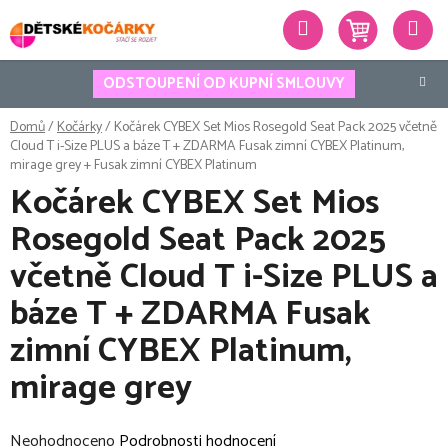
Přejít
Hledat
na
obsah
ODSTOUPENÍ OD KUPNÍ SMLOUVY
Domů
/
Kočárky
/
Kočárek CYBEX Set Mios Rosegold Seat Pack 2025 včetně
Cloud T i-Size PLUS a báze T + ZDARMA Fusak zimní CYBEX Platinum,
mirage grey
+ Fusak zimní CYBEX Platinum
Kočárek CYBEX Set Mios
Rosegold Seat Pack 2025
včetně Cloud T i-Size PLUS a
báze T + ZDARMA Fusak
zimní CYBEX Platinum,
mirage grey
Průměrné
Neohodnoceno
Podrobnosti hodnocení