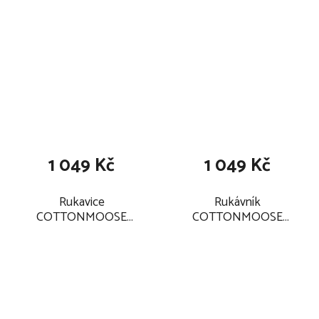
1 049 Kč
1 049 Kč
Rukavice
Rukávník
COTTONMOOSE
COTTONMOOSE
Classic Prime 2026,
Classic Prime 2026,
soft black
soft black