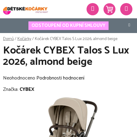
Přejít
Hledat
na
obsah
ODSTOUPENÍ OD KUPNÍ SMLOUVY
Domů
/
Kočárky
/
Kočárek CYBEX Talos S Lux 2026, almond beige
Kočárek CYBEX Talos S Lux
2026, almond beige
Průměrné
Neohodnoceno
Podrobnosti hodnocení
hodnocení
Značka:
CYBEX
produktu
je
0,0
z
5
hvězdiček.