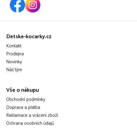
Z
á
Detske-kocarky.cz
p
Kontakt
a
Prodejna
t
Novinky
í
Náš tým
Vše o nákupu
Obchodní podmínky
Doprava a platba
Reklamace a vrácení zboží
Ochrana osobních údajů