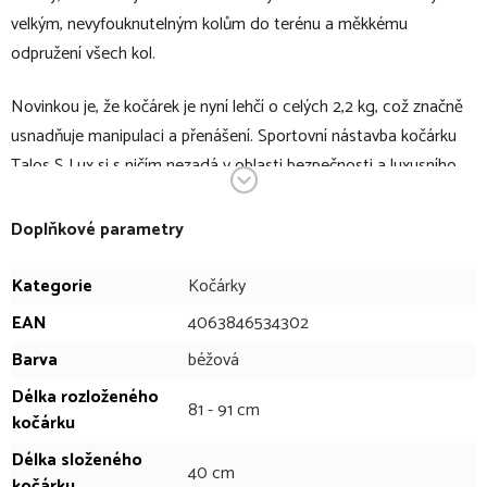
velkým, nevyfouknutelným kolům do terénu a měkkému
odpružení všech kol.
Novinkou je, že kočárek je nyní lehčí o celých 2,2 kg, což značně
usnadňuje manipulaci a přenášení. Sportovní nástavba kočárku
Talos S Lux si s ničím nezadá v oblasti bezpečnosti a luxusního
pohodlí a je vybavená vylepšenou boční ochranou kyčlí a horní
poloviny těla dítěte. Inovací prošel například bezpečnostní pás,
Doplňkové parametry
který je nyní nastavitelný pouze jednou rukou, pouze jedním
pohybem. Kočárek je nyní dostupný i v nových barvách: elegantní
Kategorie
Kočárky
zelené, béžové, klasické černé a moderní modré, s novou
EAN
4063846534302
potahovou látkou pro ještě luxusnější dojem.
Barva
béžová
Terénní kočárek Talos S Lux lze nastavit do ergonomické polohy
Délka rozloženého
81 - 91 cm
kočárku
zcela vleže, která umožňuje použití kočárku již od narození.
Sluneční stříška Supreme XXL poskytuje 360° ochranu před
Délka složeného
40 cm
sluncem, větrem nebo deštěm, ačkoliv je nově kratší o jeden slot
kočárku