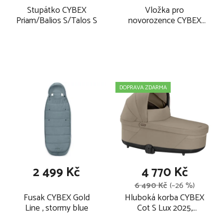
kočárek je lehčí o 2,2 kg
Stupátko CYBEX
Vložka pro
Priam/Balios S/Talos S
novorozence CYBEX
nová potahová látka
Newborn Nest , black
nově v barvách zelená, béžová, černá a modrá
stříška kratší o jeden slot
designové blatníky
otevřené držení nohou
DOPRAVA ZDARMA
oblá rukojeť
užší kolečka, stejný průměr - splňuje kritéria do terénu
Maximální hmotnost a věk dítěte pro které je kočárek určen:
22 kg nebo 4 roky, podle toho, co nastane dříve.
2 499 Kč
4 770 Kč
6 490 Kč
(–26 %)
Fusak CYBEX Gold
Hluboká korba CYBEX
Line , stormy blue
Cot S Lux 2025,
almond beige