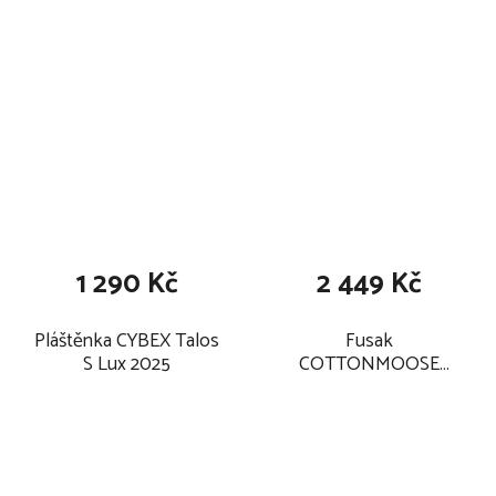
1 290 Kč
2 449 Kč
Pláštěnka CYBEX Talos
Fusak
S Lux 2025
COTTONMOOSE
Combi Prime 3v1 2026,
soft black