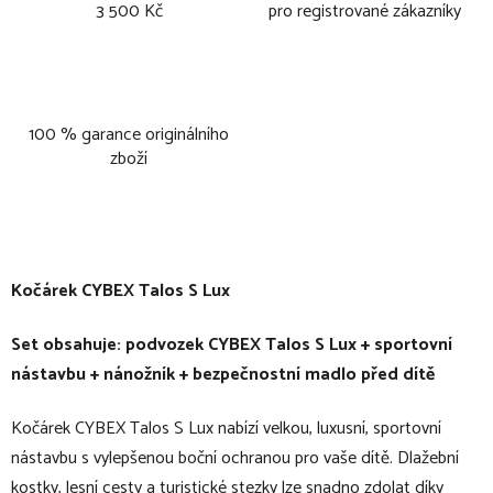
3 500 Kč
pro registrované zákazníky
100 % garance originálního
zboží
Kočárek CYBEX Talos
S Lux
Set obsahuje: podvozek CYBEX Talos S Lux + sportovní
nástavbu + nánožník + bezpečnostní madlo před dítě
Kočárek CYBEX Talos S Lux nabízí velkou, luxusní, sportovní
nástavbu s vylepšenou boční ochranou pro vaše dítě. Dlažební
kostky, lesní cesty a turistické stezky lze snadno zdolat díky