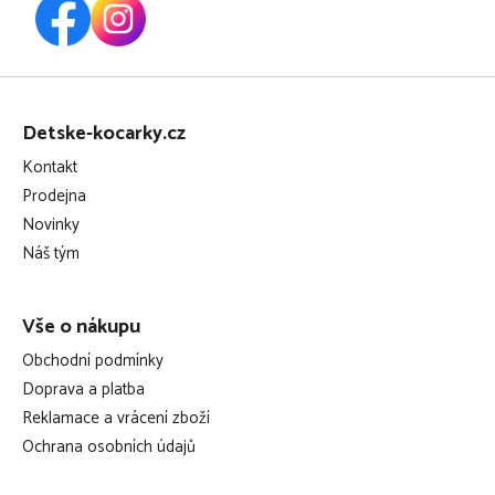
Z
á
Detske-kocarky.cz
p
Kontakt
a
Prodejna
t
Novinky
í
Náš tým
Vše o nákupu
Obchodní podmínky
Doprava a platba
Reklamace a vrácení zboží
Ochrana osobních údajů