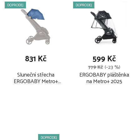
DOPRODEJ
DOPRODEJ
variant autosedaček
klid v duši – dvouletá záruka na všechny kočárky Metro
pláštěnka je součástí kočárku – součástí kočárků je
pláštěnka pro komfort při nepřízni počasí
samostatně lze zakoupit přenosnou tašku, fusak a přední
madýlko
831 Kč
599 Kč
Maximální hmotnost a věk dítěte pro které je kočárek určen:
779 Kč
(–23 %)
22 kg nebo 4 roky, podle toho, co nastane dříve.
Sluneční střecha
ERGOBABY pláštěnka
ERGOBABY Metro+
na Metro+ 2025
2025, azure
DOPRODEJ