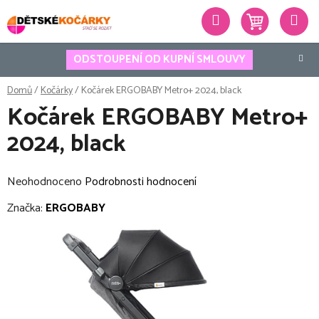
Přejít
Hledat
na
obsah
ODSTOUPENÍ OD KUPNÍ SMLOUVY
Domů
/
Kočárky
/
Kočárek ERGOBABY Metro+ 2024, black
Kočárek ERGOBABY Metro+
2024, black
Průměrné
Neohodnoceno
Podrobnosti hodnocení
hodnocení
Značka:
ERGOBABY
produktu
je
0,0
z
5
hvězdiček.