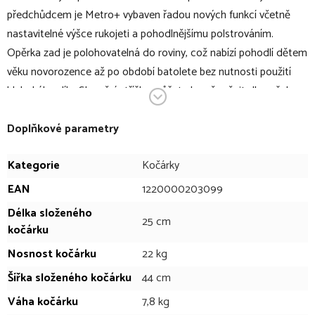
předchůdcem je Metro+ vybaven řadou nových funkcí včetně
nastavitelné výšce rukojeti a pohodlnějšímu polstrováním.
Opěrka zad je polohovatelná do roviny, což nabízí pohodlí dětem
věku novorozence až po období batolete bez nutnosti použití
hlubokého dílu. Sluneční stříšku můžete hravě měnit dle vašeho
stylu do barevných variant.
S hmotností pouhých 7,8 kg a skládáním jednou rukou na
Doplňkové parametry
velikost příručního zavazadla je Metro+ dostatečně malý a
Kategorie
Kočárky
dostatečně lehký tak, aby ho rodiny mohly vzít kamkoliv kam
potřebují, a aby pokročilé odpružení a odolné PU gumové
EAN
1220000203099
pneumatiky bez propíchnutí lehce zvládly stoupání a jízdu
Délka složeného
25 cm
každodenního života. Metro+ bezproblémově zapadá do
kočárku
rodinného života díky své nastavitelné rukojeti, díky snadnému
Nosnost kočárku
22 kg
skládání jednou rukou a také pro dostatek úložného prostoru.
Šířka složeného kočárku
44 cm
Kompatibilita s autosedačkami činí z kočárku Metro+ utra
kompaktního pomocníka pro každou rodinu s dětmi.
Váha kočárku
7,8 kg