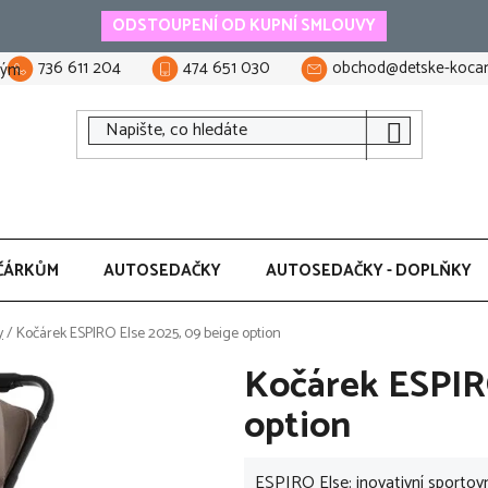
ODSTOUPENÍ OD KUPNÍ SMLOUVY
736 611 204
474 651 030
obchod@detske-kocar
tým
ČÁRKŮM
AUTOSEDAČKY
AUTOSEDAČKY - DOPLŇKY
y
/
Kočárek ESPIRO Else 2025, 09 beige option
Kočárek ESPIRO
option
ESPIRO Else: inovativní sportov