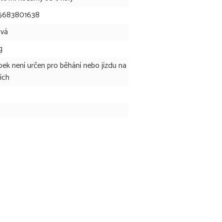
5683801638
ová
g
bek není určen pro běhání nebo jízdu na
lích