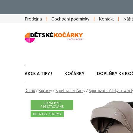
Přejít
na
obsah
Prodejna
Obchodní podmínky
Kontakt
Náš 
AKCE A TIPY !
KOČÁRKY
DOPLŇKY KE KO
Domů
/
Kočárky
/
Sportovní kočárky
/
Sportovní kočárky se 4 kol
SLEVA PRO
REGISTROVANÉ
DOPRAVA ZDARMA