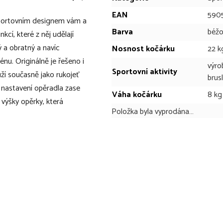
EAN
590
sportovním designem vám a
Barva
béž
kcí, které z něj udělají
ý a obratný a navíc
Nosnost kočárku
22 k
nu. Originálně je řešeno i
výro
Sportovní aktivity
ží současně jako rukojeť
brus
 nastavení opěradla zase
Váha kočárku
8 kg
výšky opěrky, která
Položka byla vyprodána…
í 360°