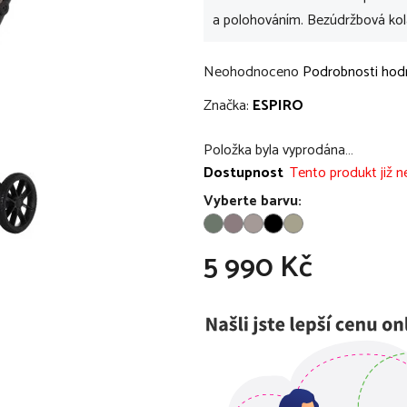
a polohováním. Bezúdržbová kola
Průměrné
Neohodnoceno
Podrobnosti hod
hodnocení
Značka:
ESPIRO
produktu
je
Položka byla vyprodána…
0,0
Dostupnost
Tento produkt již ne
z
Vyberte barvu:
5
hvězdiček.
5 990 Kč
Měrná cena: