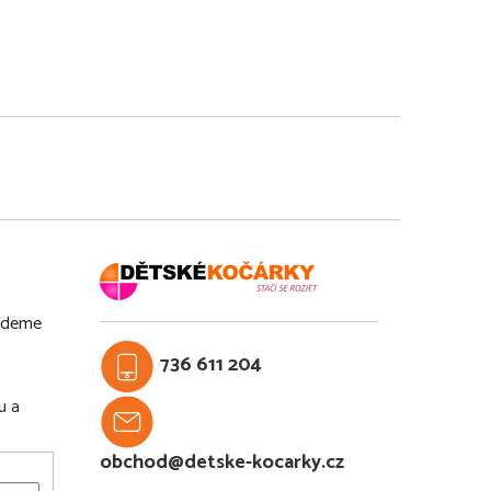
budeme
736 611 204
u a
obchod@detske-kocarky.cz