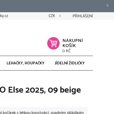
ky.cz
CZK
PŘIHLÁŠENÍ
NÁKUPNÍ
KOŠÍK
0 KČ
LEHAČKY, HOUPAČKY
JÍDELNÍ ŽIDLIČKY
CHODÍTK
 Else 2025, 09 beige
ní kočárek s lehkou konstrukcí, snadným skládáním