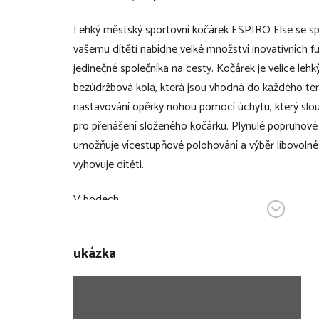
Lehký městský sportovní kočárek ESPIRO Else se 
vašemu dítěti nabídne velké množství inovativních fun
jedinečné společníka na cesty. Kočárek je velice lehk
bezúdržbová kola, která jsou vhodná do každého teré
nastavování opěrky nohou pomocí úchytu, který slou
pro přenášení složeného kočárku. Plynulé popruhové
umožňuje vícestupňové polohování a výběr libovolné 
vyhovuje dítěti.
V bodech:
lehký sportovní kočárek
ukázka
vhodný pro děti od 6 měsíců do 22 kg
kompaktní rozměry
bezúdržbová kola vhodná do každého terénu
pohodlná otočná bezpečnostní hrazda s rotac