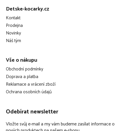
á
miminko pod dohledem
Detske-kocarky.cz
p
stříška sportovní sedačky je mimořádně prostorná a má
Kontakt
a
funkci prodloužení
Prodejna
t
stříška dokonale chrání děti před sluncem a větrem
Novinky
í
Náš tým
Lůžko/korbička: Tento výrobek je vhodný pro děti, které se neumí
bez pomoci posadit, převalit a nemohou se samy zvednout na
ruce a kolena. Maximální hmotnost dítěte: 9kg.
Vše o nákupu
Maximální hmotnost a věk dítěte pro které je kočárek určen: 22
Obchodní podmínky
kg nebo 4 roky, podle toho, co nastane dříve.
Doprava a platba
Reklamace a vrácení zboží
Ochrana osobních údajů
Odebírat newsletter
Vložte svůj e-mail a my vám budeme zasílat informace o
nových produktech na našem e-shopu.