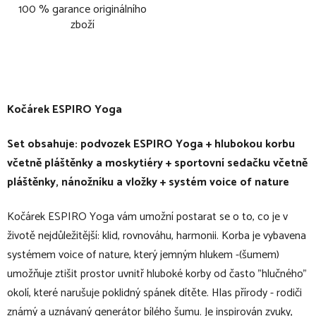
100 % garance originálního
zboží
Kočárek ESPIRO Yoga
Set obsahuje: podvozek ESPIRO Yoga + hlubokou korbu
včetně pláštěnky a moskytiéry + sportovní sedačku včetně
pláštěnky, nánožníku a vložky + systém voice of nature
Kočárek ESPIRO Yoga vám umožní postarat se o to, co je v
životě nejdůležitější: klid, rovnováhu, harmonii. Korba je vybavena
systémem voice of nature, který jemným hlukem -(šumem)
umožňuje ztišit prostor uvnitř hluboké korby od často "hlučného"
okolí, které narušuje poklidný spánek dítěte. Hlas přírody - rodiči
známý a uznávaný generátor bílého šumu. Je inspirován zvuky,