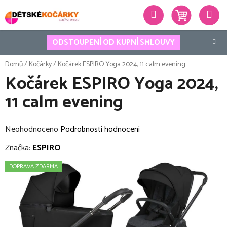
Přejít
Hledat
na
obsah
ODSTOUPENÍ OD KUPNÍ SMLOUVY
Domů
/
Kočárky
/
Kočárek ESPIRO Yoga 2024, 11 calm evening
Kočárek ESPIRO Yoga 2024,
11 calm evening
Průměrné
Neohodnoceno
Podrobnosti hodnocení
hodnocení
Značka:
ESPIRO
produktu
DOPRAVA ZDARMA
je
0,0
z
5
hvězdiček.