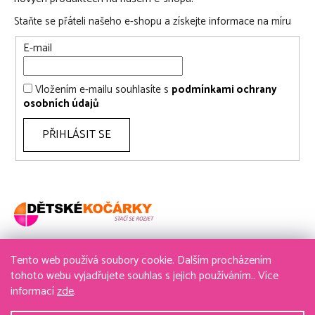
Staňte se přáteli našeho e-shopu a získejte informace na míru
E-mail
Vložením e-mailu souhlasíte s
podmínkami ochrany
osobních údajů
PŘIHLÁSIT SE
Tento web používá soubory cookie. Dalším procházením
736 611 204
tohoto webu vyjadřujete souhlas s jejich používáním.. Více
informací
zde
.
obchod@detske-kocarky.cz