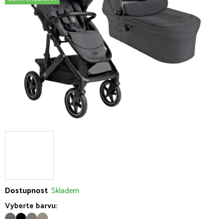
5
hvězdiček.
Dostupnost
Skladem
Vyberte barvu: