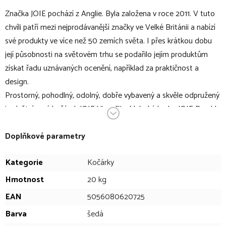
Značka JOIE pochází z Anglie. Byla založena v roce 2011. V tuto
chvíli patří mezi nejprodávanější značky ve Velké Británii a nabízí
své produkty ve více než 50 zemích světa. I přes krátkou dobu
její působnosti na světovém trhu se podařilo jejím produktům
získat řadu uznávaných ocenění, například za praktičnost a
design.
Prostorný, pohodlný, odolný, dobře vybavený a skvěle odpružený
i odvětrávaný kočárek JOIE Vinca™ a hluboká korba JOIE Ramble
XL budou skvělými parťáky pro první roky s vaší ratolestí. Zcela
unikátní možnost nastavení výšky sezení nebo korby ušetří záda
Doplňkové parametry
vysokých rodičů, kteří se k potomkovi nemusí tolik sklánět.
Kategorie
Kočárky
Nastavení výšky sezení využijete i třeba v restauraci kdy z
kočárku uděláte takřka jídelní židličku v ideální výšce u stolu.
Hmotnost
20 kg
Odpružení všech kol je zde doplněno ještě o dodatečné
EAN
5056080620725
odpružení sezení a společně nabízí skvělý komfort. Kočárek nabízí
Barva
šedá
fantastické zastínění i odvětrávání, jedno z nejlepších na trhu.