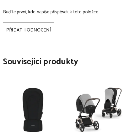
nichž jedna je uzavíratelná s nosností 10 kg
Buďte první, kdo napíše příspěvek k této položce.
přiložené adaptéry jsou kompatibilní s autosedačkami i-
Gemm™, i-Level™, nebo i-Snug™ i dalšími autosedačkami
PŘIDAT HODNOCENÍ
jiných značek s uchycením typu Maxi Cosi (autosedačka
není součástí balení)
Hluboká korba v bodech:
Související produkty
hluboká korba schválená pro děti od narození do 9 kg
korbu je díky adaptérům možné nasadit na kočárek
VincaTM
příjemná a plně polstrovaná vnitřní výplň korby pro
maximální pohodlí
vyjímatelná komfortní vnitřní matrace
nastavitelná bouda s možností skvělého zastínění i
odvětrání
klopa pro ochranu před větrem