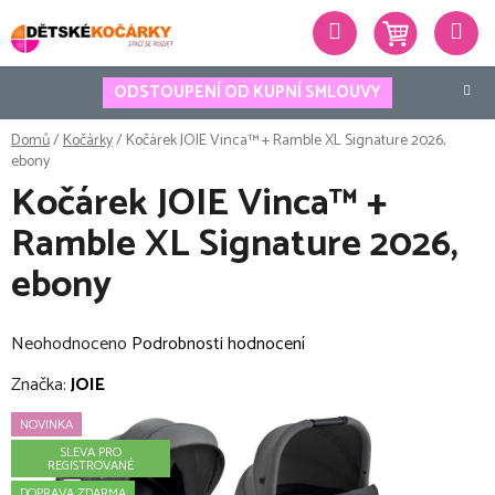
Přejít
Hledat
na
obsah
ODSTOUPENÍ OD KUPNÍ SMLOUVY
Domů
/
Kočárky
/
Kočárek JOIE Vinca™ + Ramble XL Signature 2026,
ebony
Kočárek JOIE Vinca™ +
Ramble XL Signature 2026,
ebony
Průměrné
Neohodnoceno
Podrobnosti hodnocení
hodnocení
Značka:
JOIE
produktu
NOVINKA
je
SLEVA PRO
0,0
REGISTROVANÉ
z
DOPRAVA ZDARMA