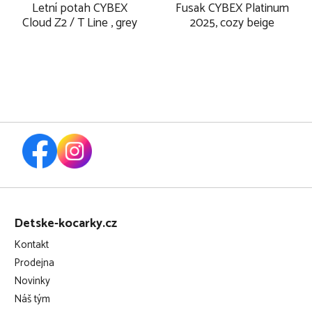
Letní potah CYBEX
Fusak CYBEX Platinum
Cloud Z2 / T Line , grey
2025, cozy beige
Z
á
Detske-kocarky.cz
p
Kontakt
a
Prodejna
t
Novinky
í
Náš tým