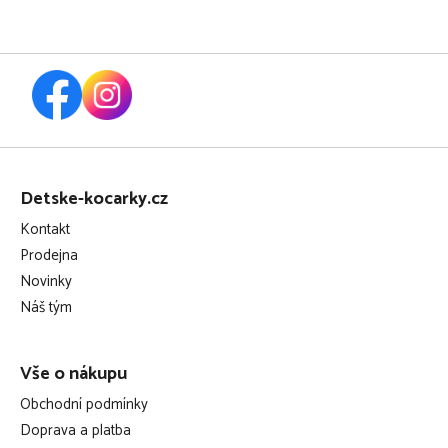
Z
á
Detske-kocarky.cz
p
Kontakt
a
Prodejna
t
Novinky
í
Náš tým
Vše o nákupu
Obchodní podmínky
Doprava a platba