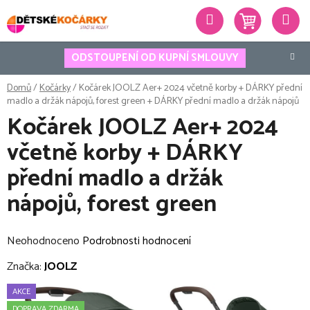
Přejít
Hledat
na
obsah
ODSTOUPENÍ OD KUPNÍ SMLOUVY
Domů
/
Kočárky
/
Kočárek JOOLZ Aer+ 2024 včetně korby + DÁRKY přední
madlo a držák nápojů, forest green
+ DÁRKY přední madlo a držák nápojů
Kočárek JOOLZ Aer+ 2024
včetně korby + DÁRKY
přední madlo a držák
nápojů, forest green
Průměrné
Neohodnoceno
Podrobnosti hodnocení
hodnocení
Značka:
JOOLZ
produktu
AKCE
je
DOPRAVA ZDARMA