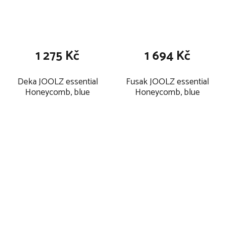
jednoduše kočárek sklopíte, přehodíte přes rameno (váží
pouze 8 kg) a jdete
obsahuje prodyšnou matraci
stříšku hlubokého dílu lze zcela odepnout
1 275 Kč
1 694 Kč
NOVINKOU JE PŘENOSNÁ 10 LETÁ ZÁRUKA
Deka JOOLZ essential
Fusak JOOLZ essential
Honeycomb, blue
Honeycomb, blue
+ Pro uspokojení mnohých rodin
+ Přenos záruky je velkou výhodou pro spotřebitele
https://www.dropbox.com/s/zd5l63vp8s3qltb/Joolz%20-
%20Warranty%20book_z%C3%A1ruky_2023.pdf?dl=0
Odkaz pro aktivaci prodloužené záruky:
https://www.joolz.com/nl/en/joolz-warranty.html