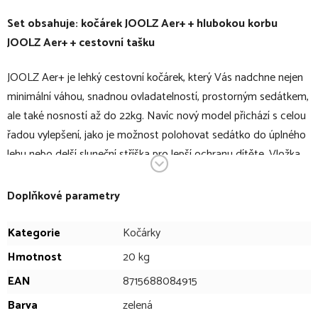
Set obsahuje: kočárek JOOLZ Aer+ + hlubokou korbu
JOOLZ Aer+ + cestovní tašku
JOOLZ Aer+ je lehký cestovní kočárek, který Vás nadchne nejen
minimální váhou, snadnou ovladatelností, prostorným sedátkem,
ale také nosností až do 22kg. Navíc nový model přichází s celou
řadou vylepšení, jako je možnost polohovat sedátko do úplného
lehu nebo delší sluneční stříška pro lepší ochranu dítěte. Vložka
sedadla, ramenní popruhy a opěradlo jsou rovněž inovované a
poskytují dítěti ještě větší pohodlí na cestách. Tento
Doplňkové parametry
ergonomický kočárek má nejen atraktivní design, ale je také
maximálně funkční. Po složení má kompaktní tvar a díky nízké
Kategorie
Kočárky
hmotnosti a popruhu na přenášení je ideálním společníkem na
Hmotnost
20 kg
cestování. Nová kolekce 2024 se pyšní vylepšenou strukturou
EAN
8715688084915
látky.
Barva
zelená
Hluboký díl ke kočárku JOOLZ Aer+ Vám umožní tento kočárek