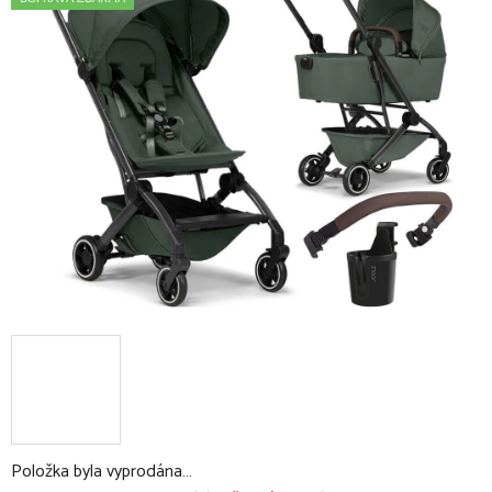
0,0
z
5
hvězdiček.
Položka byla vyprodána…