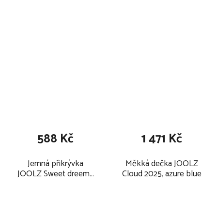
cloudy grey
588 Kč
1 471 Kč
Jemná přikrývka
Měkká dečka JOOLZ
JOOLZ Sweet dreems
Cloud 2025, azure blue
Flat sheet 2025, dawn
rose