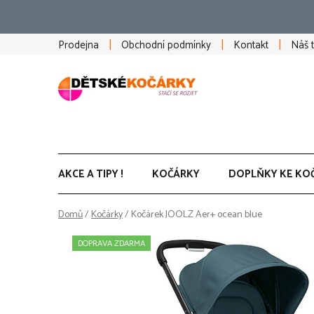
Přejít
na
obsah
Prodejna
Obchodní podmínky
Kontakt
Náš 
AKCE A TIPY !
KOČÁRKY
DOPLŇKY KE KO
Domů
/
Kočárky
/
Kočárek JOOLZ Aer+ ocean blue
DOPRAVA ZDARMA