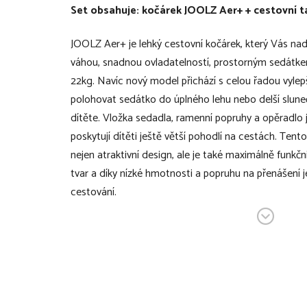
Set obsahuje: kočárek JOOLZ Aer+ + cestovní 
JOOLZ Aer+ je lehký cestovní kočárek, který Vás na
váhou, snadnou ovladatelností, prostorným sedátkem
22kg. Navíc nový model přichází s celou řadou vylep
polohovat sedátko do úplného lehu nebo delší sluneč
dítěte. Vložka sedadla, ramenní popruhy a opěradlo
poskytují dítěti ještě větší pohodlí na cestách. Te
nejen atraktivní design, ale je také maximálně funkč
tvar a díky nízké hmotnosti a popruhu na přenášení 
cestování.
Inovace kočárků JOOLZ Aer+:
možnost polohování do roviny - úplný leh posky
možnost klidného spánku
širší a hlubší sluneční střecha (až o 25 stupňů)