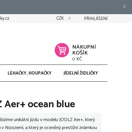
ky.cz
CZK
PŘIHLÁŠENÍ
NÁKUPNÍ
KOŠÍK
0 KČ
LEHAČKY, HOUPAČKY
JÍDELNÍ ŽIDLIČKY
CHODÍTK
 Aer+ ocean blue
bízíme unikátní jízdu v modelu JOOLZ Aer+, který
ů v Nizozemí, a který je oceněný prestižní známkou