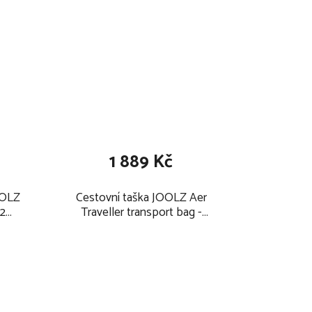
1 889 Kč
OOLZ
Cestovní taška JOOLZ Aer
r2
Traveller transport bag -
lack
přepravní taška - batoh 2026