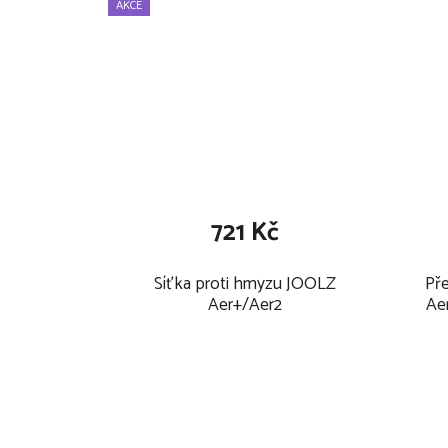
AKCE
721 Kč
Síťka proti hmyzu JOOLZ
Př
Aer+/Aer2
Ae