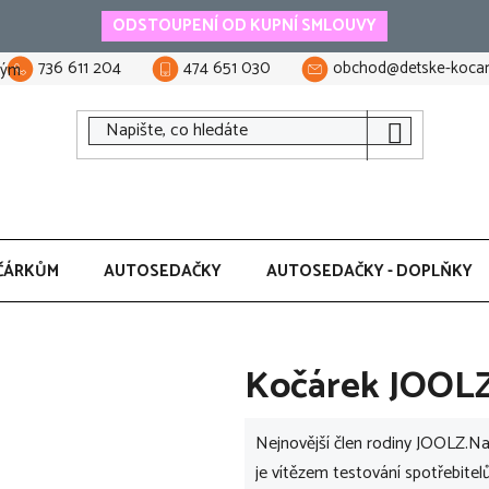
ODSTOUPENÍ OD KUPNÍ SMLOUVY
736 611 204
474 651 030
obchod@detske-kocar
tým
ČÁRKŮM
AUTOSEDAČKY
AUTOSEDAČKY - DOPLŇKY
Kočárek JOOLZ
Nejnovější člen rodiny JOOLZ.Na
je vítězem testování spotřebitel