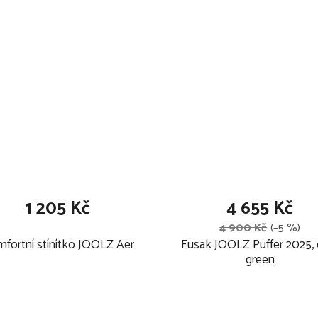
ní tvar
í
tříšce
1 205 Kč
4 655 Kč
í
4 900 Kč
(–5 %)
zení dítěte
fortní stínítko JOOLZ Aer
Fusak JOOLZ Puffer 2025, 
F 50+ ochranou
green
aných Pet materiálů