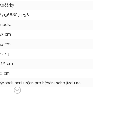
Kočárky
8715688074756
modrá
83 cm
53 cm
22 kg
12,5 cm
15 cm
výrobek není určen pro běhání nebo jízdu na
bruslích
44 cm
44 cm
6,1 kg