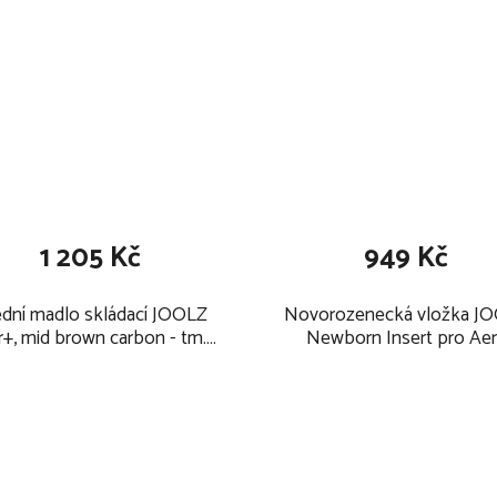
1 205 Kč
949 Kč
ední madlo skládací JOOLZ
Novorozenecká vložka J
r+, mid brown carbon - tm.
Newborn Insert pro Ae
Hnědá
/Aer+/Day5 2026, space b