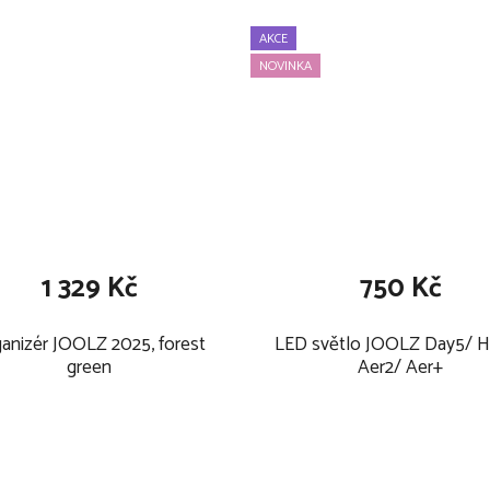
AKCE
NOVINKA
z%20-
l=0
1 329 Kč
750 Kč
anizér JOOLZ 2025, forest
LED světlo JOOLZ Day5/ 
green
Aer2/ Aer+
k určen: 22 kg nebo 4 roky,