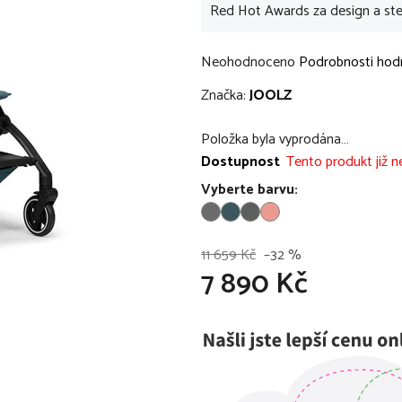
Red Hot Awards za design a ste
Průměrné
Neohodnoceno
Podrobnosti hod
hodnocení
Značka:
JOOLZ
produktu
je
Položka byla vyprodána…
0,0
Dostupnost
Tento produkt již ne
z
Vyberte barvu:
5
hvězdiček.
11 659 Kč
–32 %
7 890 Kč
Měrná cena: