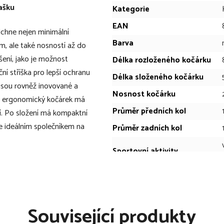
tašku
Kategorie
EAN
dchne nejen minimální
Barva
, ale také nosností až do
šení, jako je možnost
Délka rozloženého kočárku
ní stříška pro lepší ochranu
Délka složeného kočárku
 jsou rovněž inovované a
Nosnost kočárku
nto ergonomický kočárek má
Průměr předních kol
ní. Po složení má kompaktní
je ideálním společníkem na
Průměr zadních kol
Sportovní aktivity
Šířka rozloženého kočárku
tne dítěti více pohodlí a
Šířka složeného kočárku
Související produkty
Váha kočárku
 a UPF 50+ pro lepší