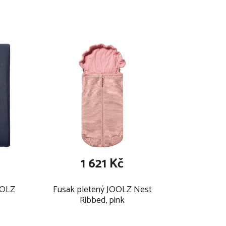
105,5 cm
23 cm
1 621 Kč
OOLZ
Fusak pletený JOOLZ Nest
Ribbed, pink