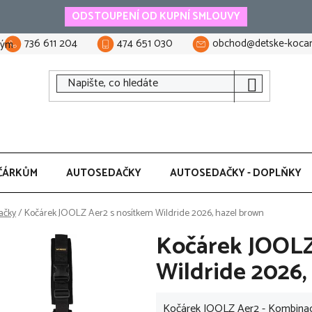
ODSTOUPENÍ OD KUPNÍ SMLOUVY
736 611 204
474 651 030
obchod@detske-kocar
tým
ČÁRKŮM
AUTOSEDAČKY
AUTOSEDAČKY - DOPLŇKY
ačky
/
Kočárek JOOLZ Aer2 s nosítkem Wildride 2026, hazel brown
Kočárek JOOLZ
Wildride 2026,
Kočárek JOOLZ Aer2 - Kombina