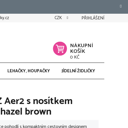
ky.cz
CZK
PŘIHLÁŠENÍ
NÁKUPNÍ
KOŠÍK
0 KČ
LEHAČKY, HOUPAČKY
JÍDELNÍ ŽIDLIČKY
CHODÍTK
 Aer2 s nosítkem
 hazel brown
ce pohodlí s kompaktním cestovním designem