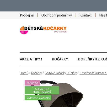
Přejít
na
obsah
Prodejna
Obchodní podmínky
Kontakt
Náš 
AKCE A TIPY !
KOČÁRKY
DOPLŇKY KE KO
Domů
/
Kočárky
/
Golfové kočárky - Golfky
/
S možností autosed
NOVINKA
SLEVA PRO
REGISTROVANÉ
DOPRAVA ZDARMA