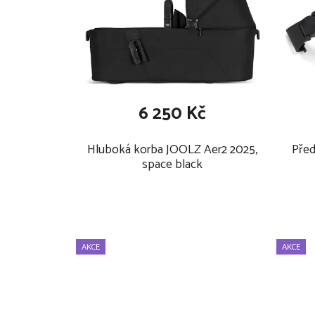
https://www.joolz.com/nl/en/joolz-warranty.html
Maximální hmotnost a věk dítěte pro které je kočáre
podle toho, co nastane dříve.
6 250 Kč
Hluboká korba JOOLZ Aer2 2025,
Před
space black
AKCE
AKCE