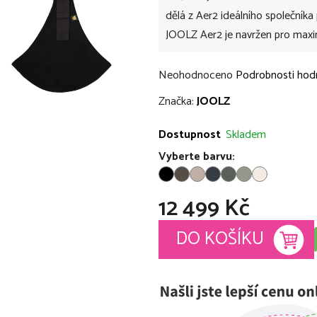
dělá z Aer2 ideálního společníka 
JOOLZ Aer2 je navržen pro maximá
Průměrné
Neohodnoceno
Podrobnosti hod
hodnocení
Značka:
JOOLZ
produktu
je
Dostupnost
Skladem
0,0
Vyberte barvu:
z
5
12 499 Kč
hvězdiček.
Měrná cena:
DO KOŠÍKU