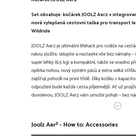
Set obsahuje: kočárek JOOLZ Aer2 + integrova
nová vylepšená cestovní taška pro transport l
Wildride
JOOLZ Aer2 je ultimátní lifehack pro rodiče na cestá
rukou složíte, sklopíte a nastavíte vše bez námahy – i
super lehký (6,5 kg) a kompaktní, takže se snadno př
opěrka nohou, nový systém pásů a extra velká stří
zajišťují pohodlí na první třídě. Díky košíku s kapaci
odpružení bude každá cesta příjemnější. Ať už projí
dovolenou, JOOLZ Aer2 vám umožní pohyb – bez n
JOOLZ Aer² x Wildride spojuje lehký sportovní kočá
nosítkem pro batole, takže jste vždy připraveni pru
Joolz Aer² - How to: Accessories
praktické a stylové řešení pro rodiče, kteří chtějí b
Když malé nožičky odmítnou kočárek, ale zároveň ne