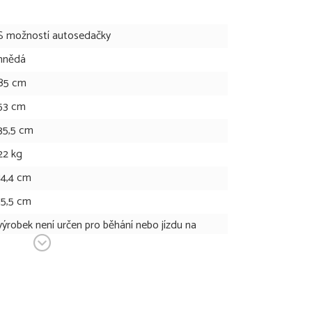
S možností autosedačky
hnědá
85 cm
53 cm
35,5 cm
22 kg
14,4 cm
15,5 cm
výrobek není určen pro běhání nebo jízdu na
bruslích
34 cm
45 cm