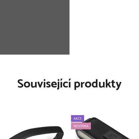
y zajišťují pohodlí i pro
telném a znovu použitelném
 pro předání dalším
Související produkty
z%20-
l=0
AKCE
NOVINKA