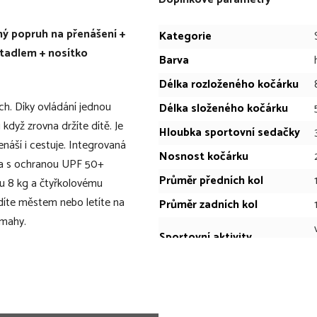
ný popruh na přenášení +
Kategorie
etadlem + nosítko
Barva
Délka rozloženého kočárku
ch. Díky ovládání jednou
Délka složeného kočárku
 když zrovna držíte dítě. Je
Hloubka sportovní sedačky
enáší i cestuje. Integrovaná
Nosnost kočárku
ška s ochranou UPF 50+
Průměr předních kol
tou 8 kg a čtyřkolovému
ždíte městem nebo letíte na
Průměr zadních kol
ámahy.
Sportovní aktivity
rek s ergonomickým
Šířka opěrky zad
žně reagovat. Výsledkem je
Šířka rozloženého kočárku
ýt v pohybu bez kompromisů.
zvládnou celou trasu, dítě