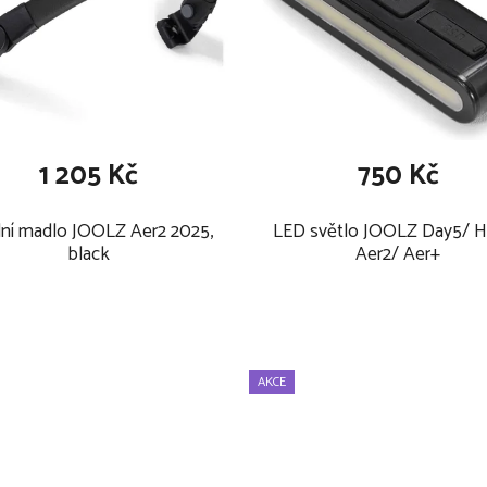
k určen: 22 kg nebo 4 roky,
1 205 Kč
750 Kč
ní madlo JOOLZ Aer2 2025,
LED světlo JOOLZ Day5/ 
black
Aer2/ Aer+
AKCE