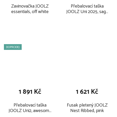
Zavinovačka JOOLZ
Přebalovací taška
essentials, off white
JOOLZ Uni 2025, sage
green NOVÁ
DOPRODEJ
1 891 Kč
1 621 Kč
Přebalovací taška
Fusak pletený JOOLZ
JOOLZ Uni2, awesome
Nest Ribbed, pink
anthracite