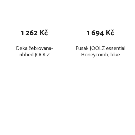
bez pomoci posadit, převalit a nemohou se samy zvednout na
ruce a kolena. Maximální hmotnost dítěte: 9kg.
Maximální hmotnost a věk dítěte pro které je kočárek určen:
22 kg nebo 4 roky, podle toho, co nastane dříve.
1 262 Kč
1 694 Kč
Deka žebrovaná-
Fusak JOOLZ essential
ribbed JOOLZ
Honeycomb, blue
essential, blue