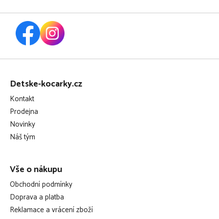
Z
á
Detske-kocarky.cz
p
Kontakt
a
Prodejna
t
Novinky
í
Náš tým
Vše o nákupu
Obchodní podmínky
Doprava a platba
Reklamace a vrácení zboží