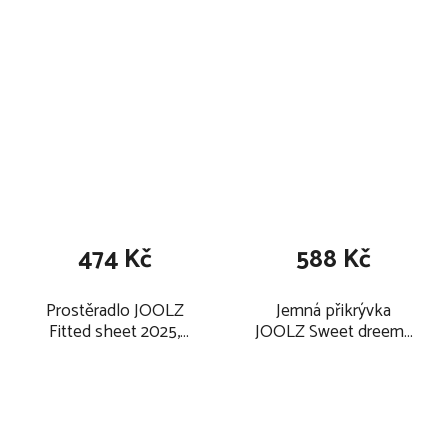
474 Kč
588 Kč
Prostěradlo JOOLZ
Jemná přikrývka
Fitted sheet 2025,
JOOLZ Sweet dreems
cloudy grey
Flat sheet 2025, dawn
rose