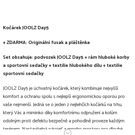
Kočárek JOOLZ Day5
+ ZDARMA: Originální fusak a pláštěnka
Set obsahuje: podvozek JOOLZ Day5 + rám hluboké korby
a sportovní sedačky + textilie hlubokého dílu + textilie
sportovní sedačky
JOOLZ Day5 je úchvatný kočárek, který kombinuje nejvyšší
komfort a ochranu spolu s nejlepší ergonomickou oporou pro
vaše nejmenší. Jedná se o jeden z nejlehčích kočárků na trhu,
který Vás a miminko díky komfortnímu odpružení a kolům
odolným proti defektu bezpečně a pohodlně proveze každým
terénem. Nastavitelná rukojeť a mnoho prostoru pro dlouhé