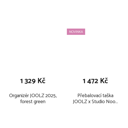
NOVINKA
1 329 Kč
1 472 Kč
Organizér JOOLZ 2025,
Přebalovací taška
forest green
JOOLZ x Studio Noos
Mom Bag, sage green