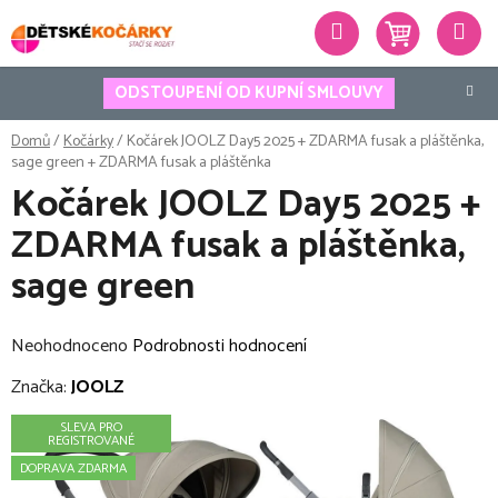
Přejít
Hledat
na
obsah
ODSTOUPENÍ OD KUPNÍ SMLOUVY
Domů
/
Kočárky
/
Kočárek JOOLZ Day5 2025 + ZDARMA fusak a pláštěnka,
sage green
+ ZDARMA fusak a pláštěnka
Kočárek JOOLZ Day5 2025 +
ZDARMA fusak a pláštěnka,
sage green
Průměrné
Neohodnoceno
Podrobnosti hodnocení
hodnocení
Značka:
JOOLZ
produktu
SLEVA PRO
je
REGISTROVANÉ
0,0
DOPRAVA ZDARMA
z