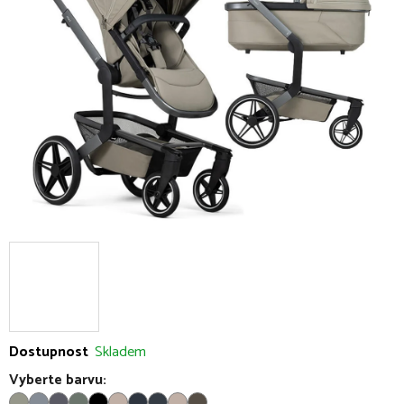
5
hvězdiček.
Dostupnost
Skladem
Vyberte barvu: