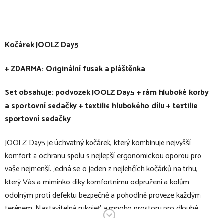
Kočárek JOOLZ Day5
+ ZDARMA: Originální fusak a pláštěnka
Set obsahuje: podvozek JOOLZ Day5 + rám hluboké korby
a sportovní sedačky + textilie hlubokého dílu + textilie
sportovní sedačky
JOOLZ Day5 je úchvatný kočárek, který kombinuje nejvyšší
komfort a ochranu spolu s nejlepší ergonomickou oporou pro
vaše nejmenší. Jedná se o jeden z nejlehčích kočárků na trhu,
který Vás a miminko díky komfortnímu odpružení a kolům
odolným proti defektu bezpečně a pohodlně proveze každým
terénem. Nastavitelná rukojeť a mnoho prostoru pro dlouhé