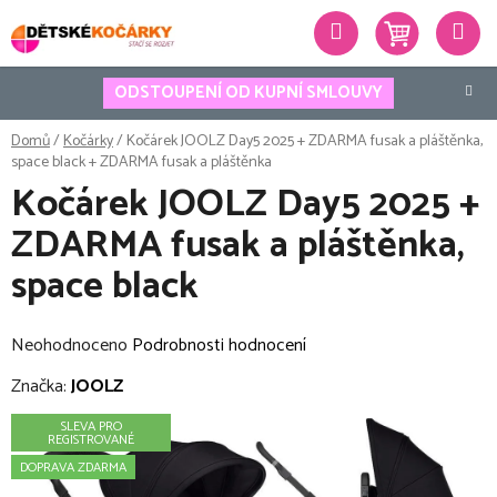
Přejít
Hledat
na
obsah
ODSTOUPENÍ OD KUPNÍ SMLOUVY
Domů
/
Kočárky
/
Kočárek JOOLZ Day5 2025 + ZDARMA fusak a pláštěnka,
space black
+ ZDARMA fusak a pláštěnka
Kočárek JOOLZ Day5 2025 +
ZDARMA fusak a pláštěnka,
space black
Průměrné
Neohodnoceno
Podrobnosti hodnocení
hodnocení
Značka:
JOOLZ
produktu
SLEVA PRO
je
REGISTROVANÉ
0,0
DOPRAVA ZDARMA
z