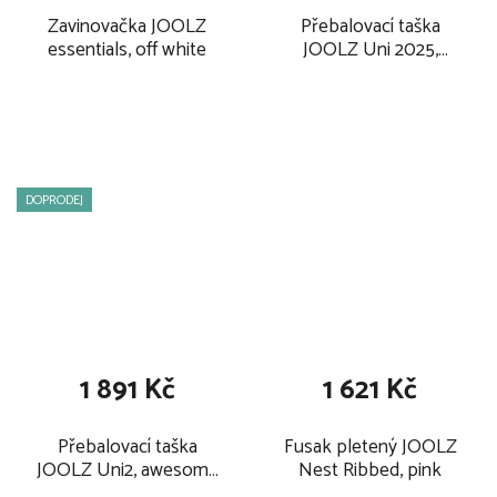
Zavinovačka JOOLZ
Přebalovací taška
essentials, off white
JOOLZ Uni 2025,
space black NOVÁ
DOPRODEJ
1 891 Kč
1 621 Kč
Přebalovací taška
Fusak pletený JOOLZ
JOOLZ Uni2, awesome
Nest Ribbed, pink
anthracite