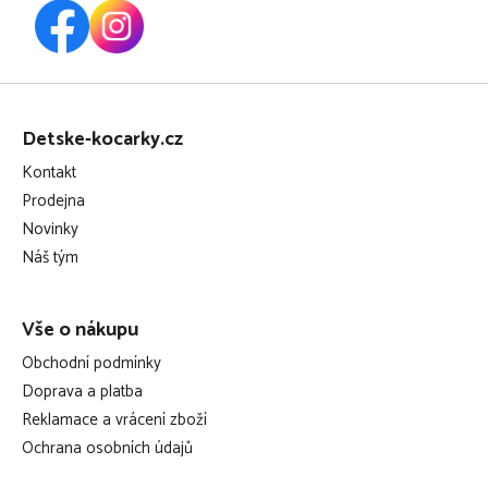
Z
á
Detske-kocarky.cz
p
Kontakt
a
Prodejna
t
Novinky
í
Náš tým
Vše o nákupu
Obchodní podmínky
Doprava a platba
Reklamace a vrácení zboží
Ochrana osobních údajů