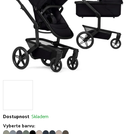
5
hvězdiček.
Dostupnost
Skladem
Vyberte barvu: