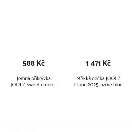
588 Kč
1 471 Kč
Jemná přikrývka
Měkká dečka JOOLZ
JOOLZ Sweet dreems
Cloud 2025, azure blue
Flat sheet 2025, dawn
rose