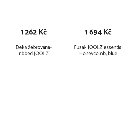
bez pomoci posadit, převalit a nemohou se samy zvednout na
ruce a kolena. Maximální hmotnost dítěte: 9kg.
Maximální hmotnost a věk dítěte pro které je kočárek určen:
22 kg nebo 4 roky, podle toho, co nastane dříve.
1 262 Kč
1 694 Kč
Deka žebrovaná-
Fusak JOOLZ essential
ribbed JOOLZ
Honeycomb, blue
essential, blue