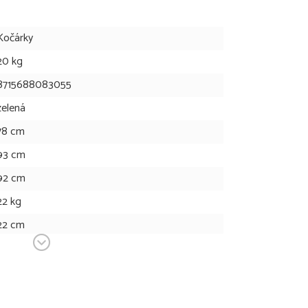
Kočárky
20 kg
8715688083055
zelená
78 cm
93 cm
92 cm
22 kg
22 cm
30 cm
výrobek není určen pro běhání nebo jízdu na
bruslích