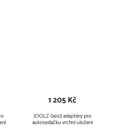
Day/Geo/Hub 2025
1 205 Kč
ro
JOOLZ Geo3 adaptéry pro
ení
autosedačku vrchní uložení