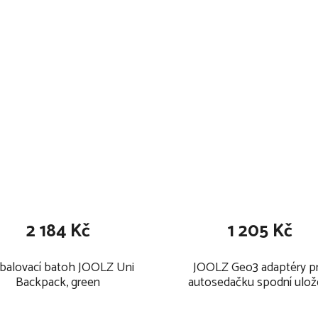
okoupením pouze adaptérů
možňuje využít korby u i
 objem koše je nyní 60 litrů
2 184 Kč
1 205 Kč
z%20-
balovací batoh JOOLZ Uni
JOOLZ Geo3 adaptéry p
l=0
Backpack, green
autosedačku spodní ulož