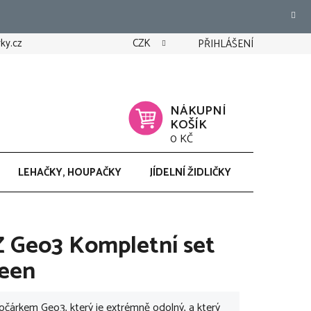
ky.cz
CZK
PŘIHLÁŠENÍ
NÁKUPNÍ
KOŠÍK
0 KČ
LEHAČKY, HOUPAČKY
JÍDELNÍ ŽIDLIČKY
CHODÍTK
 Geo3 Kompletní set
reen
očárkem Geo3, který je extrémně odolný, a který