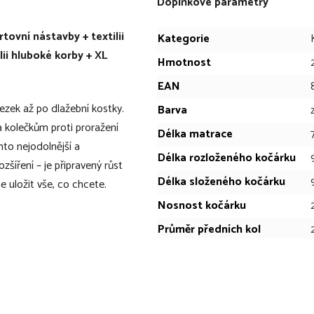
Doplňkové parametry
ovní nástavby + textilii
Kategorie
ii hluboké korby + XL
Hmotnost
EAN
zek až po dlažební kostky.
Barva
 kolečkům proti proražení
Délka matrace
to nejodolnější a
Délka rozloženého kočárku
šíření – je připravený růst
Délka složeného kočárku
 uložit vše, co chcete.
.
Nosnost kočárku
Průměr předních kol
Průměr zadních kol
Sportovní aktivity
zu, pod schody nebo do