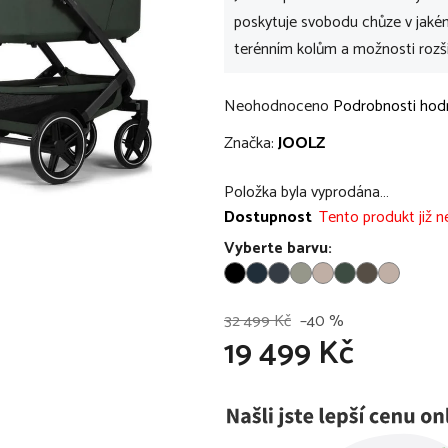
poskytuje svobodu chůze v jakém
terénním kolům a možnosti rozší
Průměrné
Neohodnoceno
Podrobnosti hod
hodnocení
Značka:
JOOLZ
produktu
je
Položka byla vyprodána…
0,0
Dostupnost
Tento produkt již ne
z
Vyberte barvu:
5
hvězdiček.
32 499 Kč
–40 %
19 499 Kč
Měrná cena: