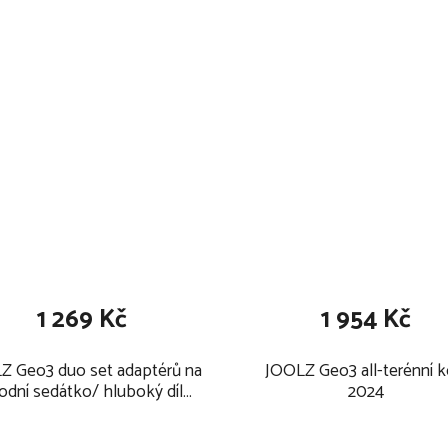
které se neumí bez pomoci
ce a kolena. Maximální
k určen: 22 kg nebo 4 roky,
1 269 Kč
1 954 Kč
Z Geo3 duo set adaptérů na
JOOLZ Geo3 all-terénní k
odní sedátko/ hluboký díl
2024
2024