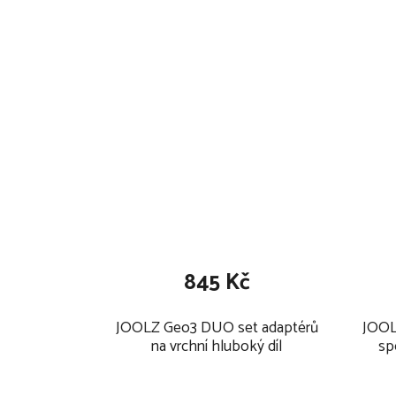
https://www.joolz.com/nl/en/joolz-warranty.html
Lůžko/korbička: Tento výrobek je vhodný pro děti, 
posadit, převalit a nemohou se samy zvednout na ru
hmotnost dítěte: 9kg.
Maximální hmotnost a věk dítěte pro které je kočáre
podle toho, co nastane dříve.
845 Kč
JOOLZ Geo3 DUO set adaptérů
JOOL
na vrchní hluboký díl
sp