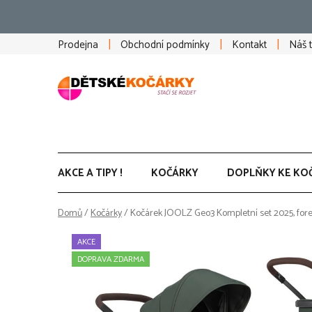
Přejít
na
obsah
Prodejna
Obchodní podmínky
Kontakt
Náš 
AKCE A TIPY !
KOČÁRKY
DOPLŇKY KE KO
Domů
/
Kočárky
/
Kočárek JOOLZ Geo3 Kompletní set 2025, for
AKCE
DOPRAVA ZDARMA