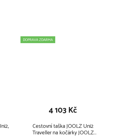
DOPRAVA ZDARMA
4 103 Kč
ni2,
Cestovní taška JOOLZ Uni2
Traveller na kočárky JOOLZ