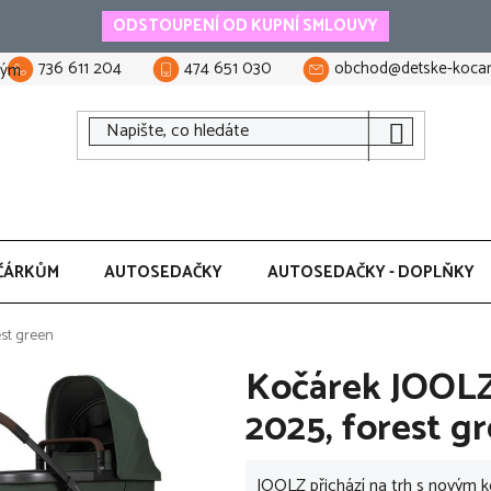
ODSTOUPENÍ OD KUPNÍ SMLOUVY
736 611 204
474 651 030
obchod@detske-kocar
tým
ČÁRKŮM
AUTOSEDAČKY
AUTOSEDAČKY - DOPLŇKY
est green
Kočárek JOOLZ
2025, forest g
JOOLZ přichází na trh s novým k