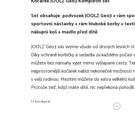
Kočárek JOOLZ Geo3 Kompletní set
Set obsahuje: podvozek JOOLZ Geo3 + rám sport
sportovní nástavby + rám hluboké korby + textil
nákupní koš + madlo před dítě
JOOLZ Geo3 vás vezme všude od drsných lesních ste
Díky ochraně korbičky a sedadla za každého počasí a
můžete bez námahy vyjet mimo vyšlapané cesty. Ten
nejprostornější kočárek nabízí nekonečné možnosti roz
s vaší rodinou. Mezitím můžete do extra velkého koše
Protože teď, když máte dítě, nic nepřekoná pohodlí
V bodech:
mimořádně lehký a praktický
po složení se snadno vejde do zadní části vo
skříně