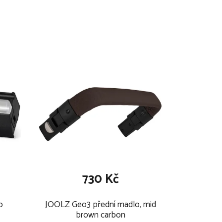
33 cm
60 cm
57 cm
13 kg (14,1 kg s hlubokou korbou)
4,4 kg
3 cm
47 cm (30 sm bez sedačky)
730 Kč
o
JOOLZ Geo3 přední madlo, mid
brown carbon