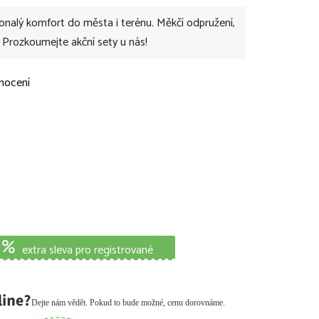
alý komfort do města i terénu. Měkčí odpružení,
. Prozkoumejte akční sety u nás!
nocení
extra sleva pro registrované