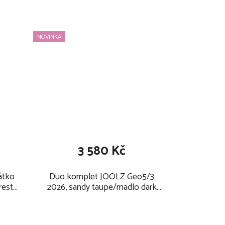
NOVINKA
3 580 Kč
átko
Duo komplet JOOLZ Geo5/3
rest
2026, sandy taupe/madlo dark
brown carbon