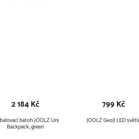
o TPE materiálu
šší rodiče
s integrovaným krytem
žkem nebo sedadlem pro
g
2 184 Kč
799 Kč
ětem
ehu a sedu
balovací batoh JOOLZ Uni
JOOLZ Geo3 LED světl
Backpack, green
at u jednoho stolu spolu s