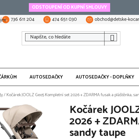
ODSTOUPENÍ OD KUPNÍ SMLOUVY
736 611 204
474 651 030
obchod@detske-kocar
tým
ČÁRKŮM
AUTOSEDAČKY
AUTOSEDAČKY - DOPLŇKY
ly
/
Kočárek JOOLZ Geo5 Kompletní set 2026 + ZDARMA fusak a pláštěnka, sa
Kočárek JOOLZ
2026 + ZDARMA
sandy taupe