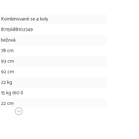
Kombinované se 4 koly
8715688102749
béžová
78 cm
93 cm
92 cm
22 kg
15 kg (60 l)
22 cm
30 cm
výrobek není určen pro běhání nebo jízdu na bruslích
33 cm