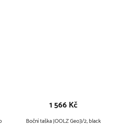
1 566 Kč
o
Boční taška JOOLZ Geo3/2, black