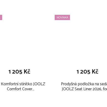
 9 kg
vativnímu klikacímu
A
NOVINKA
l do kompaktní placky
ký díl zpět do rozloženého
1 205 Kč
1 205 Kč
ickým oknem
sti
 Komfortní stínítko JOOLZ
Prodyšná podložka na sed
Comfort Cover
JOOLZ Seat Liner 2026, fo
tříšky se zipem
/Geo3/5/Hub2/Aer+/2 2026
green