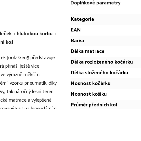
Doplňkové parametry
Kategorie
EAN
eček + hlubokou korbu +
Barva
ní koš
Délka matrace
ek Joolz Geo5 představuje
Délka rozloženého kočárku
 přináší ještě více
Délka složeného kočárku
á ve výrazně měkčím,
vém“ vzorku pneumatik, díky
Nosnost kočárku
y, tak náročný lesní terén.
Nosnost košíku
cká matrace a vylepšená
Průměr předních kol
egrovaný kryt na legendárním
Průměr zadních kol
 odnímatelné vnitřní látky.
, takže ho během chvíle
Sportovní aktivity
ecký kočárek nebo verzi
Šířka matrace