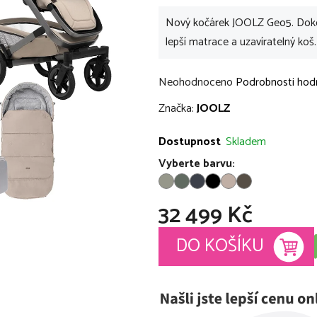
Nový kočárek JOOLZ Geo5. Dokon
lepší matrace a uzavíratelný koš
Průměrné
Neohodnoceno
Podrobnosti hod
hodnocení
Značka:
JOOLZ
produktu
je
Dostupnost
Skladem
0,0
Vyberte barvu:
z
5
32 499 Kč
hvězdiček.
Měrná cena:
DO KOŠÍKU