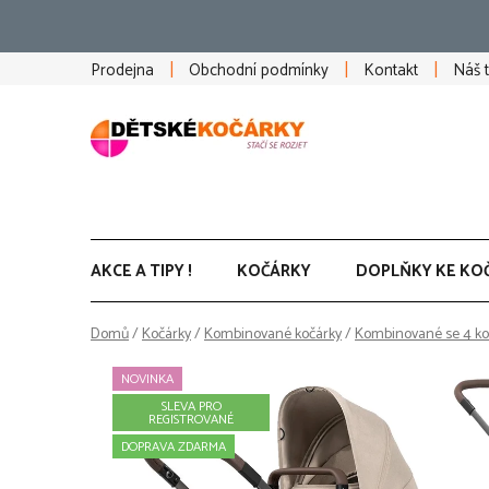
Přejít
na
obsah
Prodejna
Obchodní podmínky
Kontakt
Náš 
AKCE A TIPY !
KOČÁRKY
DOPLŇKY KE KO
Domů
/
Kočárky
/
Kombinované kočárky
/
Kombinované se 4 ko
NOVINKA
SLEVA PRO
REGISTROVANÉ
DOPRAVA ZDARMA