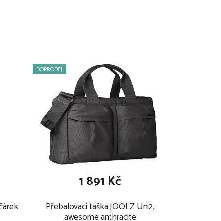
60 cm
57 cm
14,1 kg
DOPRODEJ
13 kg
4,4 kg
3 cm
47 cm (30 sm bez sedačky)
1 891 Kč
čárek
Přebalovací taška JOOLZ Uni2,
awesome anthracite