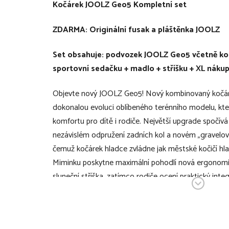
Kočárek JOOLZ Geo5 Kompletní set
ZDARMA: Originální fusak a pláštěnka JOOLZ
Set obsahuje: podvozek JOOLZ Geo5 včetně kol
sportovní sedačku + madlo + stříšku + XL nákup
Objevte nový JOOLZ Geo5! Nový kombinovaný kočár
dokonalou evoluci oblíbeného terénního modelu, která
komfortu pro dítě i rodiče. Největší upgrade spočív
nezávislém odpružení zadních kol a novém „gravelo
čemuž kočárek hladce zvládne jak městské kočičí hlav
Miminku poskytne maximální pohodlí nová ergonomi
sluneční stříška, zatímco rodiče ocení praktický int
15kg nákupním koši a snadno udržovatelné, kompletně
Geo5 si navíc zachovává svou jedinečnou modularitu
proměníte z monokočárku na plnohodnotný sourozen