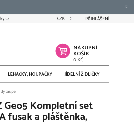
ky.cz
CZK
PŘIHLÁŠENÍ
NÁKUPNÍ
KOŠÍK
0 KČ
LEHAČKY, HOUPAČKY
JÍDELNÍ ŽIDLIČKY
CHODÍTK
ndy taupe
 Geo5 Kompletní set
 fusak a pláštěnka,