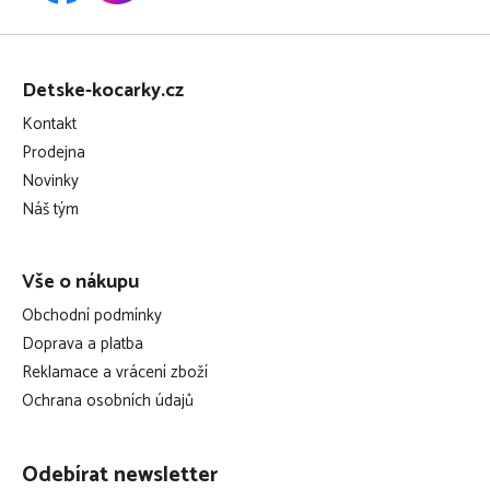
výroba schválena dle: ISO 14001, ISO 9001 a OHSAS
Z
18001
á
Detske-kocarky.cz
Maximální hmotnost a věk dítěte pro které je kočárek určen: 22
p
Kontakt
kg nebo 4 roky, podle toho, co nastane dříve.
a
Prodejna
t
Novinky
í
Náš tým
Vše o nákupu
Obchodní podmínky
Doprava a platba
Reklamace a vrácení zboží
Ochrana osobních údajů
Odebírat newsletter