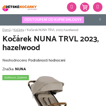
Přejít
Hledat
na
obsah
ODSTOUPENÍ OD KUPNÍ SMLOUVY
Domů
/
Kočárky
/
Kočárek NUNA TRVL 2023, hazelwood
Kočárek NUNA TRVL 2023,
hazelwood
Průměrné
Neohodnoceno
Podrobnosti hodnocení
hodnocení
Značka:
NUNA
produktu
DOPRAVA ZDARMA
je
0,0
z
5
hvězdiček.