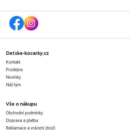
Z
á
Detske-kocarky.cz
p
Kontakt
a
Prodejna
t
Novinky
í
Náš tým
Vše o nákupu
Obchodní podmínky
Doprava a platba
Reklamace a vrácení zboží