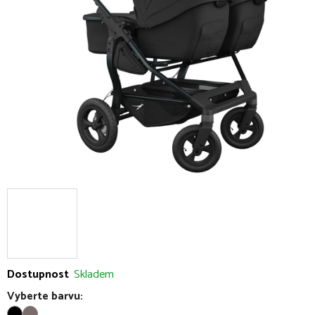
5
hvězdiček.
Dostupnost
Skladem
Vyberte barvu: