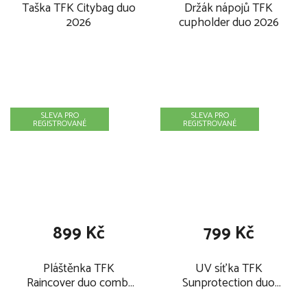
Konfigurace pro sportovní kočárek pro dvojčata:
Taška TFK Citybag duo
Držák nápojů TFK
2026
cupholder duo 2026
1× konstrukce tfk duo: T-D-FA-A
2× tfk sportovní sedačka T-D-S-
celková nosnost kočárku s možností pro sourozence: 59
kg
SLEVA PRO
SLEVA PRO
REGISTROVANÉ
REGISTROVANÉ
899 Kč
799 Kč
Pláštěnka TFK
UV síťka TFK
Raincover duo combi
Sunprotection duo
pushchair 2026
combi pushchair 2026