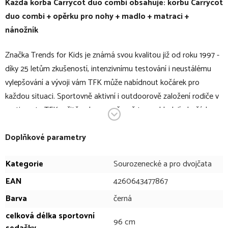
Každá korba Carrycot duo combi obsahuje: korbu Carrycot
duo combi + opěrku pro nohy + madlo + matraci +
nánožník
Značka Trends for Kids je známá svou kvalitou již od roku 1997 -
díky 25 letům zkušeností, intenzivnímu testování i neustálému
vylepšování a vývoji vám TFK může nabídnout kočárek pro
každou situaci. Sportovně aktivní i outdoorově založení rodiče v
sortimentu TFK určitě naleznou přesně to, co hledají - kočárky
TFK jsou nepřekonatelné nejen při běžném převozu vašeho
miminka či při jednoduché procházce městem, ale i při sportu, v
Doplňkové parametry
lese, v členitém terénu.
Kategorie
Sourozenecké a pro dvojčata
Jeden kočárek, který zvládne všechno. Nový kočárek pro
EAN
4260643477867
dvojčata anebo sourozence TFK Duo je něčím víc - je skutečným
Barva
černá
vyjádřením pohodlí, kvality a designu. Od narození bezpečně,
celková délka sportovní
pohodlně a stylově doprovází vaše děti v jakémkoli terénu. Ať už
96 cm