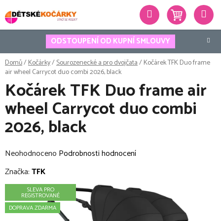
Přejít
Hledat
na
obsah
ODSTOUPENÍ OD KUPNÍ SMLOUVY
Domů
/
Kočárky
/
Sourozenecké a pro dvojčata
/
Kočárek TFK Duo frame
air wheel Carrycot duo combi 2026, black
Kočárek TFK Duo frame air
wheel Carrycot duo combi
2026, black
Průměrné
Neohodnoceno
Podrobnosti hodnocení
hodnocení
Značka:
TFK
produktu
SLEVA PRO
je
REGISTROVANÉ
0,0
DOPRAVA ZDARMA
z