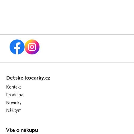
Z
á
Detske-kocarky.cz
p
Kontakt
a
Prodejna
t
Novinky
í
Náš tým
Vše o nákupu