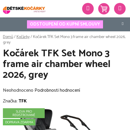
Přejít
Hledat
na
obsah
ODSTOUPENÍ OD KUPNÍ SMLOUVY
Domů
/
Kočárky
/
Kočárek TFK Set Mono 3 frame air chamber wheel 2026,
grey
Kočárek TFK Set Mono 3
frame air chamber wheel
2026, grey
Průměrné
Neohodnoceno
Podrobnosti hodnocení
hodnocení
Značka:
TFK
produktu
SLEVA PRO
je
REGISTROVANÉ
0,0
DOPRAVA ZDARMA
z