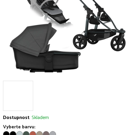
5
hvězdiček.
Dostupnost
Skladem
Vyberte barvu: