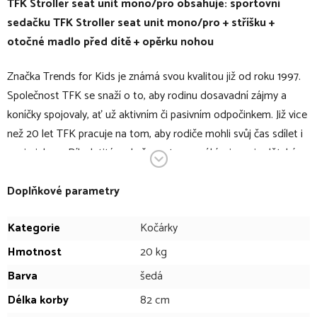
TFK Stroller seat unit mono/pro obsahuje: sportovní
sedačku TFK Stroller seat unit mono/pro + stříšku +
otočné madlo před dítě + opěrku nohou
Značka Trends for Kids je známá svou kvalitou již od roku 1997.
Společnost TFK se snaží o to, aby rodinu dosavadní zájmy a
koníčky spojovaly, ať už aktivním či pasivním odpočinkem. Již vice
než 20 let TFK pracuje na tom, aby rodiče mohli svůj čas sdílet i
s miminkem. Díky letitým zkušenostem vyrábí a inovuje dětské
kočárky pro outdoorové a sportovní využití.
TFK Mono 3 frame air Wheel je kočárek, který nabízí dětem a
Doplňkové parametry
rodičům nejen mnoho praktických funkcí, ale také nejvyšší úroveň
Kategorie
Kočárky
pohodlí. Jako kombinovaný kočárek s hlubokou korbou a
sportovní sedačkou lze TFK Mono 3 používat od narození. V
Hmotnost
20 kg
kombinaci s hlubokou korbou Carrycot Mono/Pro combi unit
Barva
šedá
vaše dítě bezpečně a pohodlně doprovází hned od narození.
Délka korby
82 cm
Bezpečný pocit z jízdy nabízí kompletně přepracovaný brzdový