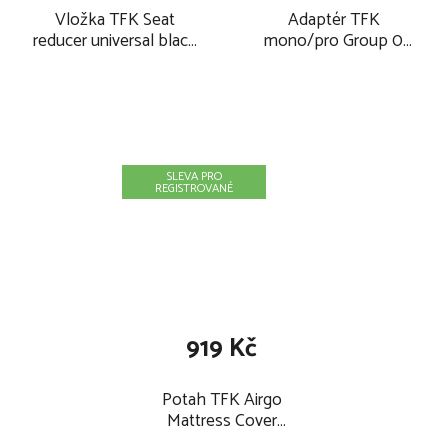
Vložka TFK Seat
Adaptér TFK
reducer universal black
mono/pro Group 0
2026
2026
SLEVA PRO
REGISTROVANÉ
919 Kč
Potah TFK Airgo
Mattress Cover
Mono3,4 2026