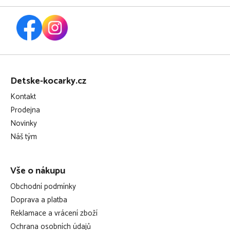
Z
á
Detske-kocarky.cz
p
Kontakt
a
Prodejna
t
Novinky
í
Náš tým
Vše o nákupu
Obchodní podmínky
Doprava a platba
Reklamace a vrácení zboží
Ochrana osobních údajů