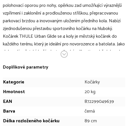
polohovací oporou pro nohy, opěrkou zad umožňující výraznější
vzpřímení i zaklonění a prodlouženou stříškou, přepracovanou
parkovací brzdou a inovovaným uložením předního kola. Nabízí
zjednodušenou přestavbu sportovního kočárku na hluboký.
Kočárek THULE Urban Glide se 4 koly je městský kočárek do
každého terénu, který je ideální pro novorozence a batolata. Jako
dokonalý městský kočárek standardní velikosti v sobě dokonale
spojuje pohodlí, funkčnost, velkorysý úložný prostor a skvělé
jízdní vlastnosti na jakémkoli povrchu. Je navržen pro každodenní
Doplňkové parametry
použití a umožňuje bezkonkurenční ovladatelnost. Hladce
Kategorie
Kočárky
projede úzkými zatáčkami i přeplněnými prostory, ať už se
procházíte ulicemi města, nebo zdoláváte nerovný terén.
Hmotnost
20 kg
EAN
872299049639
Kočárek v bodech:
Barva
černá
čtyřkolová verze kočárku THULE Urban Glide
Délka rozloženého kočárku
89 cm
městský kočárek do každého terénu