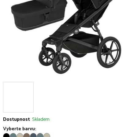
5
hvězdiček.
Dostupnost
Skladem
Vyberte barvu: