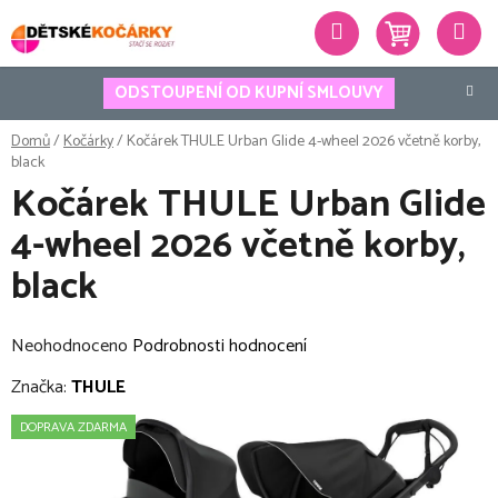
Přejít
Hledat
na
obsah
ODSTOUPENÍ OD KUPNÍ SMLOUVY
Domů
/
Kočárky
/
Kočárek THULE Urban Glide 4-wheel 2026 včetně korby,
black
Kočárek THULE Urban Glide
4-wheel 2026 včetně korby,
black
Průměrné
Neohodnoceno
Podrobnosti hodnocení
hodnocení
Značka:
THULE
produktu
DOPRAVA ZDARMA
je
0,0
z