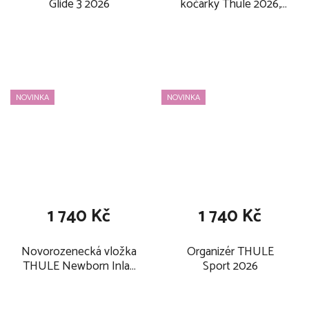
Glide 3 2026
kočárky Thule 2026,
black
NOVINKA
NOVINKA
1 740 Kč
1 740 Kč
Novorozenecká vložka
Organizér THULE
THULE Newborn Inlay
Sport 2026
2026, soft grey