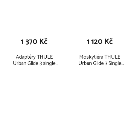
gumová krytka odpružení již není přinýtovaná, ale je
připevněna maticí - bude tedy možnost ji v případě
poškození vyměnit
maminky menšího vzrůstu ocení skutečnost, že
madlo získalo další nižší polohu
1 370 Kč
1 120 Kč
plastový kryt přední části kočárku je osazen
gumovou krytkou s logem Thule
Adaptéry THULE
Moskytiéra THULE
gumová krytka tak zamezí poškození plastu při
Urban Glide 3 single
Urban Glide 3 Single
2026 na autosedačky
2026
skládání kočárku
Maxi-Cosi, BeSafe,
oproti předchozímu modelu jsou reflexní pásky na
Cybex a Nuna
kolech umístěny na ráfku, nikoli na plášti
nosnost košíku pod kočárkem se zvýšila na 7,5kg
nové upevnění adapterů korbičky, vajíčka a hrazdičky
- vše je nově řešeno profilovanými otvory v horní
části rámu
Sedačka kočárku: