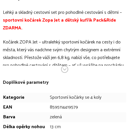
Lehký a skladný cestovní set pro pohodlné cestování s dětmi –
sportovní kočárek Zopa Jet a dětský kufřík Pack&Ride
ZDARMA.
Kočárek ZOPA Jet – ultralehký sportovní kočárek na cesty i do
města, který vás nadchne svým chytrým designem a extrémní
skladností. Přestože váží jen 6,8 kg, nabízí vše, co potřebujete
pro pohodlné cestování s dítětem – ať už vyrážíte na procházku
městem, nebo na dovolenou letadlem. ZOPA Jet se vyrábí v
moderních barevných variantách. Detaily jako prodyšné
Doplňkové parametry
polstrování pásů, zadní kapsa na drobnosti nebo nášlapná brzda
podtrhují jeho prémiové provedení. ZOPA Jet je ideální volbou
Kategorie
Sportovní kočárky se 4 koly
pro rodiče, kteří často cestují, ale nechtějí slevit z pohodlí ani
EAN
8595114419579
bezpečnosti. Je perfektní jako druhý kočárek do auta, na výlety
Barva
zelená
nebo do letadla. Nabízí skvělý poměr ceny a výbavy, navíc bez
Délka opěrky nohou
13 cm
nutnosti dokupování doplňků.