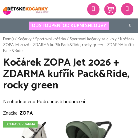
Přejít
Hledat
na
obsah
ODSTOUPENÍ OD KUPNÍ SMLOUVY
Domů
/
Kočárky
/
Sportovní kočárky
/
Sportovní kočárky se 4 koly
/
Kočárek
ZOPA Jet 2026 + ZDARMA kufřík Pack&Ride, rocky green
+ ZDARMA kufřík
Pack&Ride
Kočárek ZOPA Jet 2026 +
ZDARMA kufřík Pack&Ride,
rocky green
Průměrné
Neohodnoceno
Podrobnosti hodnocení
hodnocení
Značka:
ZOPA
produktu
DOPRAVA ZDARMA
je
0,0