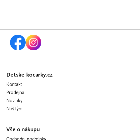
Z
á
Detske-kocarky.cz
p
Kontakt
a
Prodejna
t
Novinky
í
Náš tým
Vše o nákupu
Obchodní podmínky