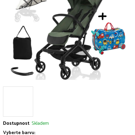
z
5
hvězdiček.
Dostupnost
Skladem
Vyberte barvu: