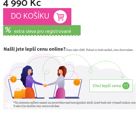
4 990 Kč
Měrná cena:
DO KOŠÍKU
extra sleva pro registrované