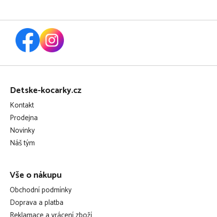
Z
á
Detske-kocarky.cz
p
Kontakt
a
Prodejna
t
Novinky
í
Náš tým
Vše o nákupu
Obchodní podmínky
Doprava a platba
Reklamace a vrácení zboží