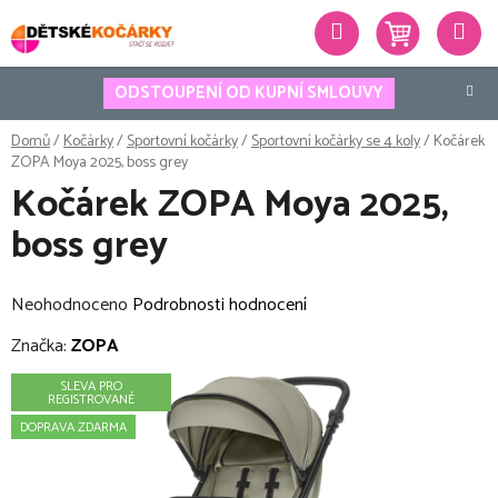
Přejít
Hledat
na
obsah
ODSTOUPENÍ OD KUPNÍ SMLOUVY
Domů
/
Kočárky
/
Sportovní kočárky
/
Sportovní kočárky se 4 koly
/
Kočárek
ZOPA Moya 2025, boss grey
Kočárek ZOPA Moya 2025,
boss grey
Průměrné
Neohodnoceno
Podrobnosti hodnocení
hodnocení
Značka:
ZOPA
produktu
SLEVA PRO
je
REGISTROVANÉ
0,0
DOPRAVA ZDARMA
z
5