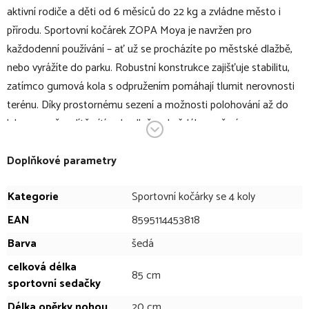
aktivní rodiče a děti od 6 měsíců do 22 kg a zvládne město i
přírodu. Sportovní kočárek ZOPA Moya je navržen pro
každodenní používání – ať už se procházíte po městské dlažbě,
nebo vyrážíte do parku. Robustní konstrukce zajišťuje stabilitu,
zatímco gumová kola s odpružením pomáhají tlumit nerovnosti
terénu. Díky prostornému sezení a možnosti polohování až do
lehu se v něm dítě cítí pohodlně za každého počasí.
V bodech:
Doplňkové parametry
sportovní kočárek vhodný pro děti od 6 měsíců do 22 kg
Kategorie
Sportovní kočárky se 4 koly
bezpečnostní norma EN 1888 – certifikovaná kvalita
EAN
8595114453818
navržen s ohledem na potřeby rodičů i dětí
Barva
šedá
kompaktní skládání
při skládání nezabírá téměř žádné místo a snadno se vejde
celková délka
85 cm
sportovní sedačky
i do menšího kufru auta
pojistka proti nechtěnému rozložení
Délka opěrky nohou
20 cm