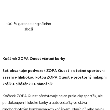
100 % garance originálního
zboží
Kočárek ZOPA Quest včetně korby
Set obsahuje: podvozek ZOPA Quest + otočné sportovní
sezení + hlubokou kotbu ZOPA Quest + prostorný nákupní
košík + pláštěnku + nánožník
Kočárek ZOPA Quest představuje nejen praktický sporťák, ale
po dokoupení hluboké korby a autosedačky se stává
plnohodnotným kombinovaným kočárkem. Navíc při jeho vývoji