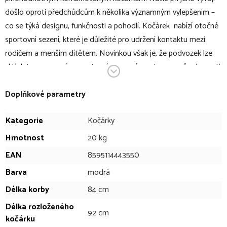
došlo oproti předchůdcům k několika významným vylepšením –
co se týká designu, funkčnosti a pohodlí. Kočárek nabízí otočné
sportovní sezení, které je důležité pro udržení kontaktu mezi
rodičem a menším dítětem. Novinkou však je, že podvozek lze
skládat s nasazeným sportovním sezením, a to ve směru i v proti
směru jízdy. Přičemž ve složeném stavu kočárek sám stojí a
nechtěnému rozložení brání pojistka umístěná po straně kočárku.
Doplňkové parametry
Navíc, složený kočárek se díky madlu snadno přenáší. Další
Kategorie
Kočárky
novinkou je systém pojistek Intelligent buttons pro hladkou
manipulaci a snadnější sundání sportovního sezení z podvozku.
Hmotnost
20 kg
Funguje to tak, že postupně odjistíte postranní pojistky a pak už
EAN
8595114443550
jen lehce sezení vyzvednete.
Barva
modrá
Další novinkou u kočárku ZOPA Quest je, že si přes pojistku
Délka korby
84 cm
můžete jednoduše nastavit výšku rukojeti. O virtuózní ovládání a
lehkou manipulaci s kočárkem ZOPA Quest se postará nejen
Délka rozloženého
92 cm
kvalitní odpružení a dostatečně veliká gumová kola, ale i výškově
kočárku