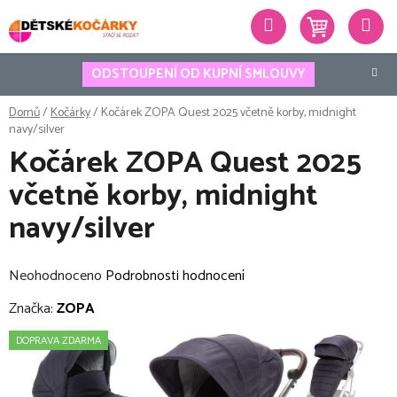
Přejít
Hledat
na
obsah
ODSTOUPENÍ OD KUPNÍ SMLOUVY
Domů
/
Kočárky
/
Kočárek ZOPA Quest 2025 včetně korby, midnight
navy/silver
Kočárek ZOPA Quest 2025
včetně korby, midnight
navy/silver
Průměrné
Neohodnoceno
Podrobnosti hodnocení
hodnocení
Značka:
ZOPA
produktu
DOPRAVA ZDARMA
je
0,0
z