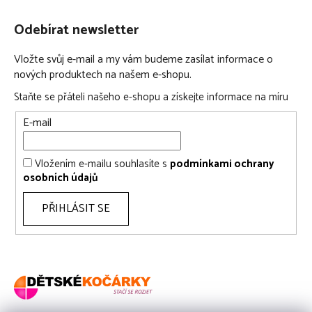
prodloužitelná stříška s větracím a pozorovacím okénkem
Odebírat newsletter
odklápěcí hrazda pro snadnější vkládání a vytahování
dítěte
Vložte svůj e-mail a my vám budeme zasílat informace o
nových produktech na našem e-shopu.
Hluboká korba v bodech:
Staňte se přáteli našeho e-shopu a získejte informace na míru
hluboká korba určená pro děti od narození do 9 kg
E-mail
výjimečně bohaté a měkké vnitřní polstrování
stříška se sluneční clonou a integrované madlo na
Vložením e-mailu souhlasíte s
podmínkami ochrany
přenášení
osobních údajů
praktická funkce kolébky
pojistky k zajištění proti houpání
PŘIHLÁSIT SE
4-polohové polohování opěrky hlavičky
velké větrací a pozorovací okno na stříšce a přední straně
korby
Easy folding systém pro jednoduché složení korby
inteligent buttons systém pro sundání korby z podvozku