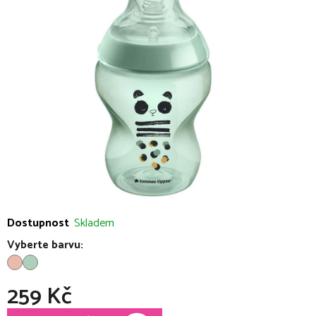
0,0
z
5
hvězdiček.
Dostupnost
Skladem
Vyberte barvu:
259 Kč