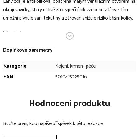
Lahvička je antikoliková, opatřená malým ventilačním otvorem na
okraji savičky, který citlivě zabezpečí únik vzduchu z láhve, tím
umožní plynulé sání tekutiny a zároveň snižuje riziko břišní koliky.
V bodech:
kojenecká lahvička
Doplňkové parametry
systém ANTI-COLIC
věk: 0+
Kategorie
Kojení, krmení, péče
objem lahvičky: 260 ml
EAN
5010415225016
balení: 1 ks
silikonová savička věrně napodobuje mateřský prs při kojení
savička tak umožňuje maminkám snadné a bezpečné
Hodnocení produktu
kombinování kojení a krmení z lahve
náhradní silikonové savičky k těmto lahvičkám nesou
Buďte první, kdo napíše příspěvek k této položce.
rovněž označení Advanced Anti-Colic
neobsahuje bisfenol