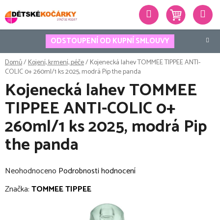
Přejít
Hledat
na
obsah
ODSTOUPENÍ OD KUPNÍ SMLOUVY
Domů
/
Kojení, krmení, péče
/
Kojenecká lahev TOMMEE TIPPEE ANTI-
COLIC 0+ 260ml/1 ks 2025, modrá Pip the panda
Kojenecká lahev TOMMEE
TIPPEE ANTI-COLIC 0+
260ml/1 ks 2025, modrá Pip
the panda
Průměrné
Neohodnoceno
Podrobnosti hodnocení
hodnocení
Značka:
TOMMEE TIPPEE
produktu
je