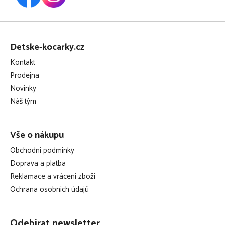
Z
á
Detske-kocarky.cz
p
Kontakt
a
Prodejna
t
Novinky
í
Náš tým
Vše o nákupu
Obchodní podmínky
Doprava a platba
Reklamace a vrácení zboží
Ochrana osobních údajů
Odebírat newsletter