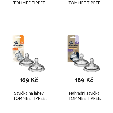
TOMMEE TIPPEE
TOMMEE TIPPEE
Advanced ANTI-COLIC
Advanced ANTI-COLIC
6m+ rychlý průtok/2
3m+ střední průtok/2
ks 2025
ks 2025
169 Kč
189 Kč
Savička na lahev
Náhradní savička
TOMMEE TIPPEE
TOMMEE TIPPEE
ANTI-COLIC 3m+
Advanced ANTI-COLIC
střední průtok/2 ks
0+ Vari Flow/2 ks 2025