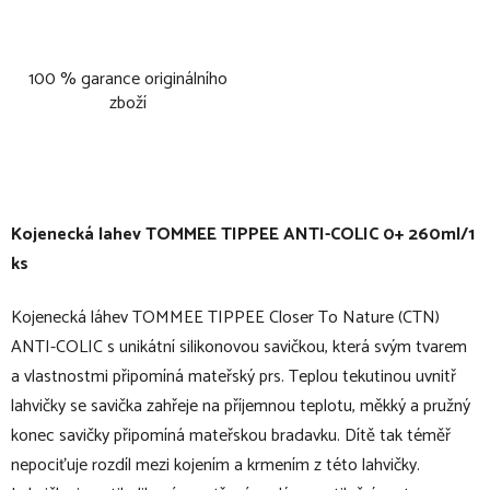
100 % garance originálního
zboží
Kojenecká lahev TOMMEE TIPPEE ANTI-COLIC 0+ 260ml/1
ks
Kojenecká láhev TOMMEE TIPPEE Closer To Nature (CTN)
ANTI-COLIC s unikátní silikonovou savičkou, která svým tvarem
a vlastnostmi připomíná mateřský prs. Teplou tekutinou uvnitř
lahvičky se savička zahřeje na příjemnou teplotu, měkký a pružný
konec savičky připomíná mateřskou bradavku. Dítě tak téměř
nepociťuje rozdíl mezi kojením a krmením z této lahvičky.