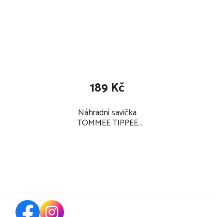
189 Kč
Náhradní savička
TOMMEE TIPPEE
Advanced ANTI-COLIC
3m+ střední průtok/2
ks 2025