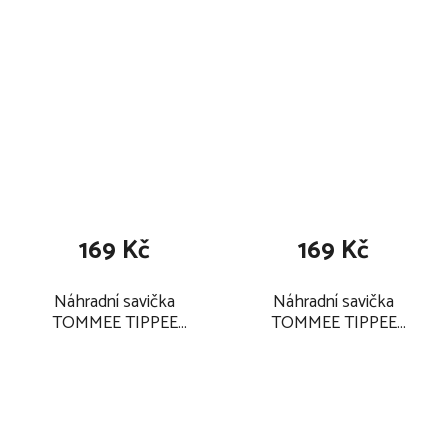
2025
169 Kč
169 Kč
Náhradní savička
Náhradní savička
TOMMEE TIPPEE
TOMMEE TIPPEE
ANTI-COLIC 0+ Vari
Advanced ANTI-COLIC
Flow/2 ks 2025
0+ pomalý průtok/2 ks
2025