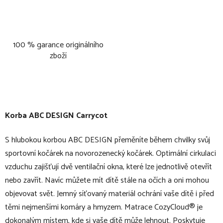
100 % garance originálního
zboží
Korba ABC DESIGN Carrycot
S hlubokou korbou ABC DESIGN přeměníte během chvilky svůj
sportovní kočárek na novorozenecký kočárek. Optimální cirkulaci
vzduchu zajišťují dvě ventilační okna, které lze jednotlivě otevřít
nebo zavřít. Navíc můžete mít dítě stále na očích a oni mohou
objevovat svět. Jemný síťovaný materiál ochrání vaše dítě i před
těmi nejmenšími komáry a hmyzem. Matrace CozyCloud® je
dokonalým místem, kde si vaše dítě může lehnout. Poskytuje