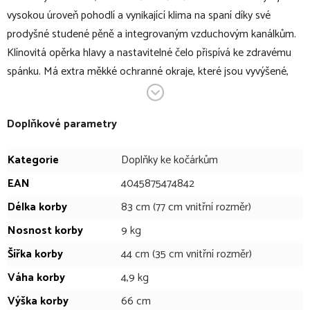
vysokou úroveň pohodlí a vynikající klima na spaní díky své
prodyšné studené pěně a integrovaným vzduchovým kanálkům.
Klínovitá opěrka hlavy a nastavitelné čelo přispívá ke zdravému
spánku. Má extra měkké ochranné okraje, které jsou vyvýšené,
takže citlivá pokožka vašeho děťátka neleží přímo na ventilačním
oknu. Paměťová funkce držáků korbičky poskytuje rodičům větší
Doplňkové parametry
pohodlí. Nová paměťová funkce držáku stříšky umožňuje snadné
a pohodlné nastavení střechy. Džáky můžete odemykat jeden po
Kategorie
Doplňky ke kočárkům
druhém a vždy mít jednu ruku volnou k držení rukojeti. Tímto
způsobem je sejmutí korbičky z rámu vašeho kočárku ještě
EAN
4045875474842
pohodlnější a bezpečnější. Lze jej složit a uložit do
Délka korby
83 cm (77 cm vnitřní rozměr)
zavazadlového prostoru vašeho auta, aniž by zabíralo mnoho
Nosnost korby
9 kg
místa. Součástí korbičky je praktický organizér s taškou na
Šířka korby
44 cm (35 cm vnitřní rozměr)
vybavení (dudlíky, ubrousky, lahve).
Váha korby
4,9 kg
V bodech:
Výška korby
66 cm