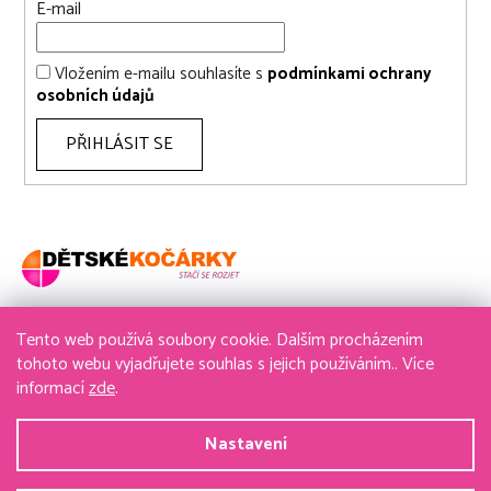
E-mail
Vložením e-mailu souhlasíte s
podmínkami ochrany
osobních údajů
PŘIHLÁSIT SE
Tento web používá soubory cookie. Dalším procházením
736 611 204
tohoto webu vyjadřujete souhlas s jejich používáním.. Více
informací
zde
.
obchod@detske-kocarky.cz
Nastavení