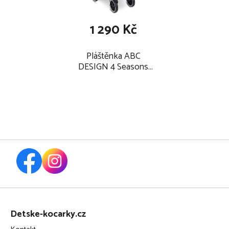
1 290 Kč
Pláštěnka ABC
DESIGN 4 Seasons
Pram 2026
Z
á
Detske-kocarky.cz
p