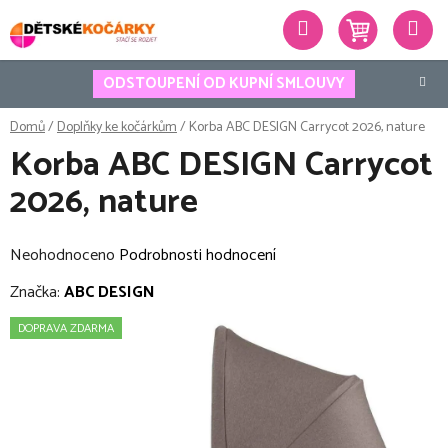
Přejít
Hledat
na
obsah
ODSTOUPENÍ OD KUPNÍ SMLOUVY
Domů
/
Doplňky ke kočárkům
/
Korba ABC DESIGN Carrycot 2026, nature
Korba ABC DESIGN Carrycot
2026, nature
Průměrné
Neohodnoceno
Podrobnosti hodnocení
hodnocení
Značka:
ABC DESIGN
produktu
DOPRAVA ZDARMA
je
0,0
z
5
hvězdiček.