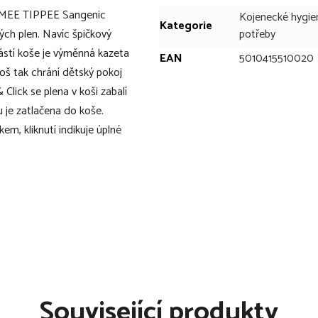
OMMEE TIPPEE Sangenic
Kojenecké hygie
Kategorie
ých plen. Navíc špičkový
potřeby
částí koše je výměnná kazeta
EAN
5010415510020
. Koš tak chrání dětský pokoj
Click se plena v koši zabalí
u je zatlačena do koše.
m, kliknutí indikuje úplné
n
řeba jej často vynášet
tibakteriální složka zničí
Související produkty
akteriemi