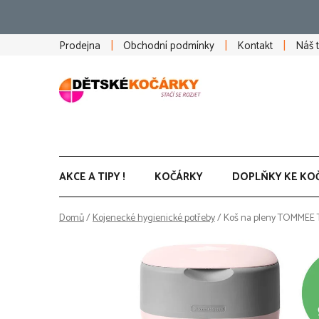
Přejít
na
obsah
Prodejna
Obchodní podmínky
Kontakt
Náš 
AKCE A TIPY !
KOČÁRKY
DOPLŇKY KE KO
Domů
/
Kojenecké hygienické potřeby
/
Koš na pleny TOMMEE TI