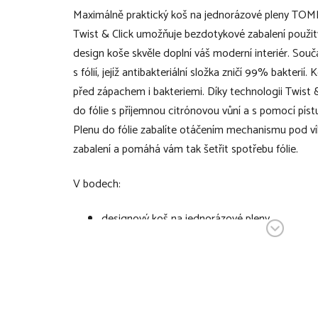
Maximálně praktický koš na jednorázové pleny T
Twist & Click umožňuje bezdotykové zabalení použit
design koše skvěle doplní váš moderní interiér. Sou
s fólií, jejíž antibakteriální složka zničí 99% bakterií
před zápachem i bakteriemi. Díky technologii Twist & 
do fólie s příjemnou citrónovou vůní a s pomocí píst
Plenu do fólie zabalíte otáčením mechanismu pod víke
zabalení a pomáhá vám tak šetřit spotřebu fólie.
V bodech:
designový koš na jednorázové pleny
umožňuje bezdotykové zabalení použitých ple
díky tomu, že koš pojme cca 30 plen, není pot
součástí koše je výměnná kazeta s fólií, jejíž an
99% bakterií
koš tak chrání dětský pokoj před zápachem i b