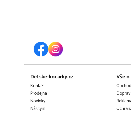
Z
Detske-kocarky.cz
Vše o
á
Kontakt
Obchod
p
Prodejna
Doprava
Novinky
Reklama
a
Náš tým
Ochrana
t