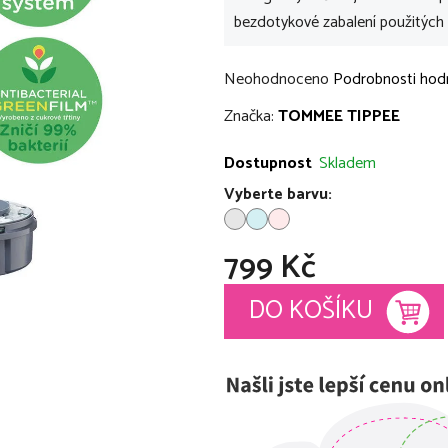
bezdotykové zabalení použitých 
Průměrné
Neohodnoceno
Podrobnosti hod
hodnocení
Značka:
TOMMEE TIPPEE
produktu
je
Dostupnost
Skladem
0,0
Vyberte barvu:
z
5
799 Kč
hvězdiček.
Měrná cena:
DO KOŠÍKU