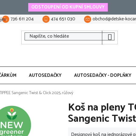
ODSTOUPENÍ OD KUPNÍ SMLOUVY
736 611 204
474 651 030
obchod@detske-kocar
tým
ČÁRKŮM
AUTOSEDAČKY
AUTOSEDAČKY - DOPLŇKY
PPEE Sangenic Twist & Click 2025, růžový
Koš na pleny
Sangenic Twist
Designový koš na jednorázové p