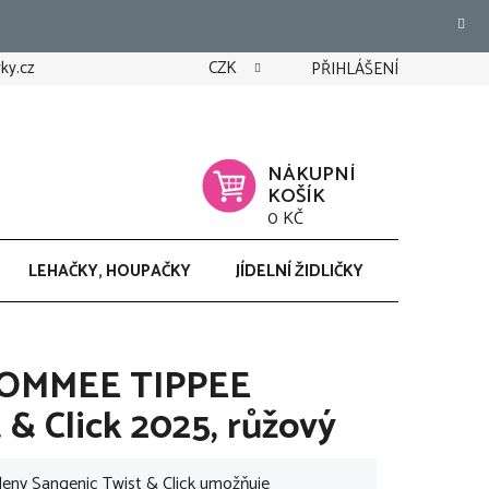
ky.cz
CZK
PŘIHLÁŠENÍ
NÁKUPNÍ
KOŠÍK
0 KČ
LEHAČKY, HOUPAČKY
JÍDELNÍ ŽIDLIČKY
CHODÍTK
 TOMMEE TIPPEE
 & Click 2025, růžový
leny Sangenic Twist & Click umožňuje