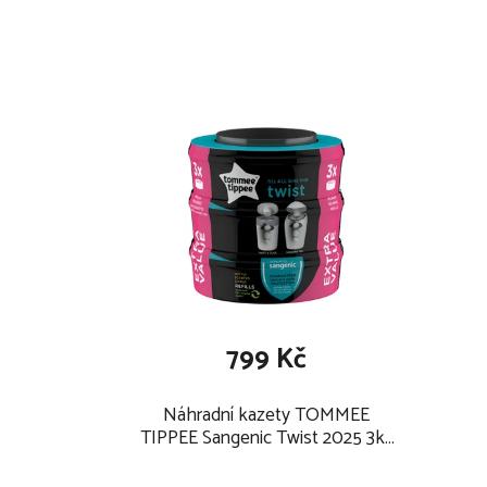
díky technologii Twist & Click se plena v koši z
citrónovou vůní a s pomocí pístu je zatlačena
plenu do fólie zabalíte otáčením mechanismu
kliknutí indikuje úplné zabalení a pomáhá vám t
kapacita jedné kazety je až 84 plen (vel. 5-9 kg
při spotřebě 3 plen denně tak jedna kazeta vyd
rozměry koše bez víka (š x h x v): 28 x 25 x 36
799 Kč
Náhradní kazety TOMMEE
TIPPEE Sangenic Twist 2025 3ks
(univerzální)