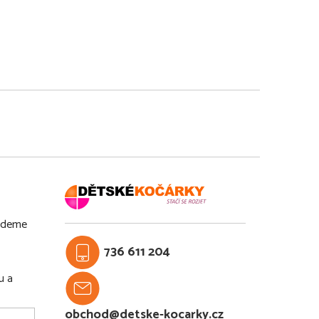
budeme
736 611 204
u a
obchod@detske-kocarky.cz