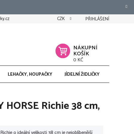
ky.cz
CZK
PŘIHLÁŠENÍ
NÁKUPNÍ
KOŠÍK
0 KČ
LEHAČKY, HOUPAČKY
JÍDELNÍ ŽIDLIČKY
CHODÍTK
Y HORSE Richie 38 cm,
hie o ideální velikosti 38 cm je nejoblíbenější