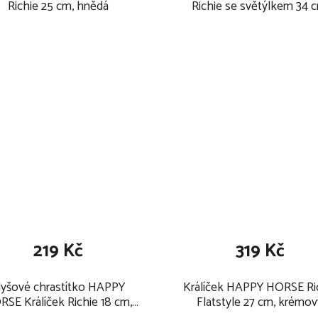
Richie 25 cm, hnědá
Richie se světýlkem 34 c
béžový
219 Kč
319 Kč
lyšové chrastítko HAPPY
Králíček HAPPY HORSE Ri
SE Králíček Richie 18 cm,
Flatstyle 27 cm, krémov
žluté