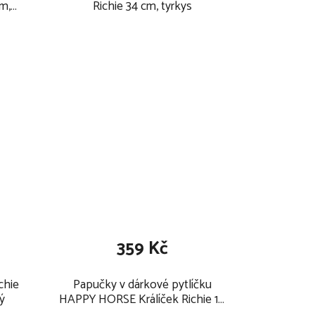
m,
Richie 34 cm, tyrkys
359 Kč
chie
Papučky v dárkové pytlíčku
ý
HAPPY HORSE Králíček Richie 10
cm, modré