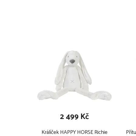
výplň: 100% polyester
perte v pračce při teplotě maximálně 30 °C př
barvám
nesmí se bělit, chemicky čistit, nesmí se žehlit
bubnové sušičce
2 499 Kč
Králíček HAPPY HORSE Richie
Přít