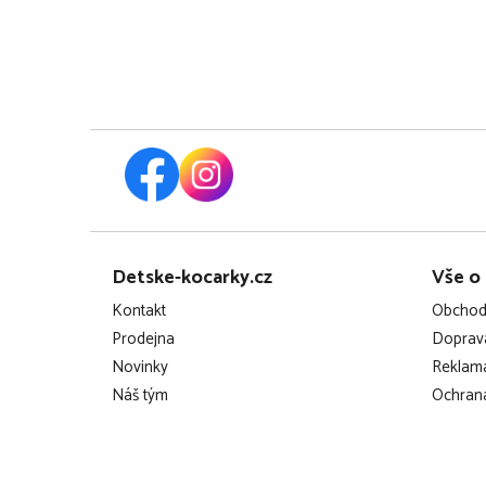
Z
Detske-kocarky.cz
Vše o
á
Kontakt
Obchod
p
Prodejna
Doprava
Novinky
Reklama
a
Náš tým
Ochrana
t
í