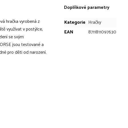
Doplňkové parametry
vá hračka vyrobená z
Kategorie
Hračky
tě využívat v postýlce,
EAN
8711811097630
zlení se svým
ORSE jsou testované a
dné pro děti od narození.