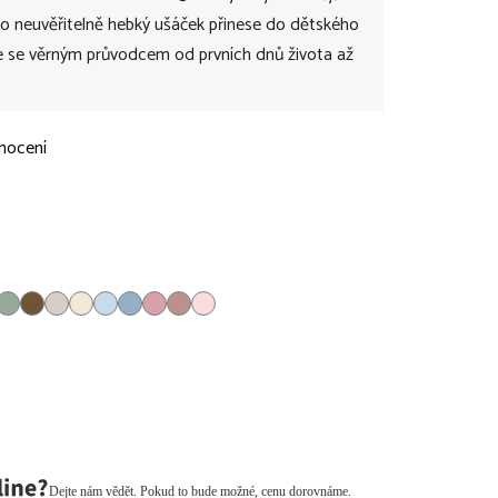
ento neuvěřitelně hebký ušáček přinese do dětského
ane se věrným průvodcem od prvních dnů života až
nocení