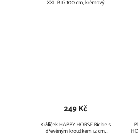
XXL BIG 100 cm, krémový
249 Kč
Králíček HAPPY HORSE Richie s
P
dřevěným kroužkem 12 cm,
HOR
krémový