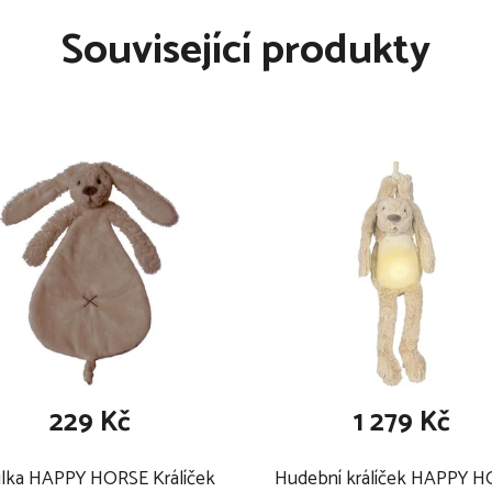
Související produkty
i šetrném programu k
 a nesmí se ani sušit v
229 Kč
1 279 Kč
ulka HAPPY HORSE Králíček
Hudební králíček HAPPY 