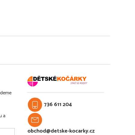
budeme
736 611 204
u a
obchod@detske-kocarky.cz