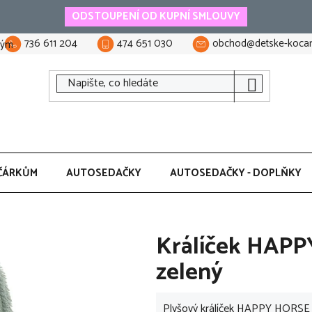
ODSTOUPENÍ OD KUPNÍ SMLOUVY
736 611 204
474 651 030
obchod@detske-kocar
tým
ČÁRKŮM
AUTOSEDAČKY
AUTOSEDAČKY - DOPLŇKY
Králíček HAPP
zelený
Plyšový králíček HAPPY HORSE Ric