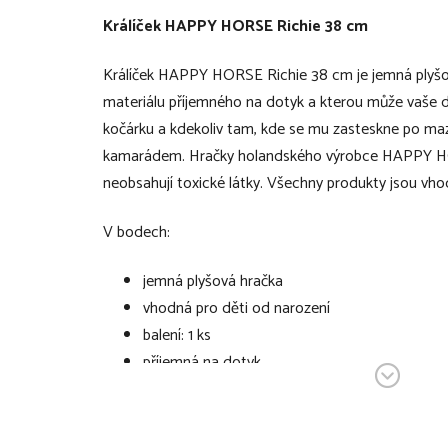
Králíček HAPPY HORSE Richie 38 cm
Králíček HAPPY HORSE Richie 38 cm je jemná plyšo
materiálu příjemného na dotyk a kterou může vaše dí
kočárku a kdekoliv tam, kde se mu zasteskne po ma
kamarádem. Hračky holandského výrobce HAPPY H
neobsahují toxické látky. Všechny produkty jsou vho
V bodech:
jemná plyšová hračka
vhodná pro děti od narození
balení: 1 ks
příjemná na dotyk
testované, neobsahuje toxické látky
velikost: 38 cm
materiál: 100% polyester