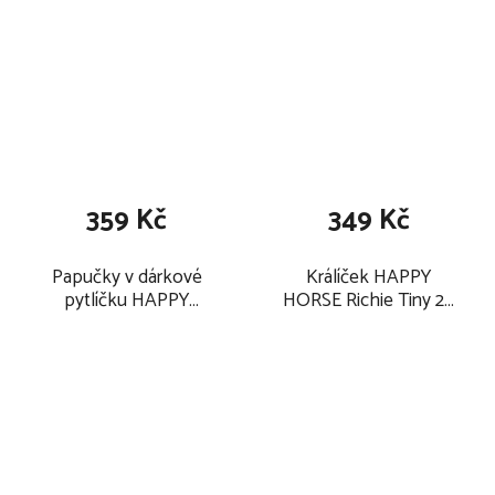
359 Kč
349 Kč
Papučky v dárkové
Králíček HAPPY
pytlíčku HAPPY
HORSE Richie Tiny 28
HORSE Králíček Richie
cm, zelený
10 cm, modré