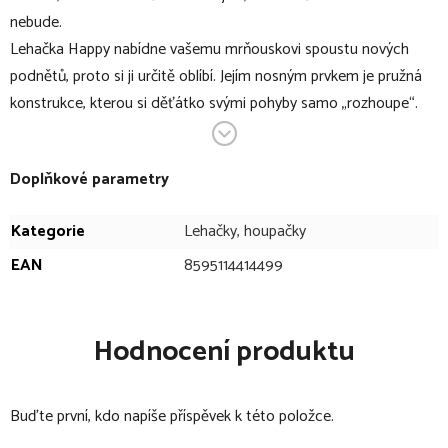
nebude.
Lehačka Happy nabídne vašemu mrňouskovi spoustu nových
podnětů, proto si ji určitě oblíbí. Jejím nosným prvkem je pružná
konstrukce, kterou si děťátko svými pohyby samo „rozhoupe“.
Zatímco 3-bodový bezpečnostní pás a protiskluzové nožičky
zajistí jeho bezpečnost. Pozornost dítěte v lehačce upoutá také
Doplňkové parametry
líbivá hrazdička se 3 omyvatelnými hračkami, které rozvíjí dětské
smysly a jemnou motoriku. 2-stupňové polohování pak vašemu
Kategorie
Lehačky, houpačky
miláčkovi poskytne příjemné posezení a ten nejlepší rozhled.
EAN
8595114414499
V bodech:
vibrační lehačka pro dět od narození do 9 kg
Hodnocení produktu
2 poziční polohování
pružná konstrukce umožňující houpání
Buďte první, kdo napíše příspěvek k této položce.
3-bodový bezpečnostní pás
protiskluzové nožičky