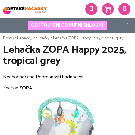
Přejít
Hledat
na
obsah
ODSTOUPENÍ OD KUPNÍ SMLOUVY
Domů
/
Lehačky, houpačky
/
Lehačka ZOPA Happy 2025, tropical grey
Lehačka ZOPA Happy 2025,
tropical grey
Průměrné
Neohodnoceno
Podrobnosti hodnocení
hodnocení
Značka:
ZOPA
produktu
je
0,0
z
5
hvězdiček.