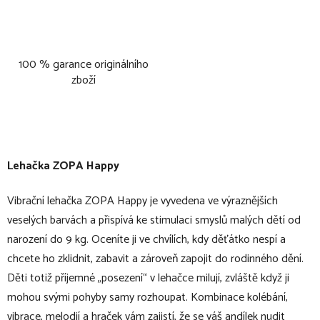
100 % garance originálního
zboží
Lehačka ZOPA Happy
Vibrační lehačka ZOPA Happy je vyvedena ve výraznějších
veselých barvách a přispívá ke stimulaci smyslů malých dětí od
narození do 9 kg. Oceníte ji ve chvílích, kdy děťátko nespí a
chcete ho zklidnit, zabavit a zároveň zapojit do rodinného dění.
Děti totiž příjemné „posezení“ v lehačce milují, zvláště když ji
mohou svými pohyby samy rozhoupat. Kombinace kolébání,
vibrace, melodií a hraček vám zajistí, že se váš andílek nudit