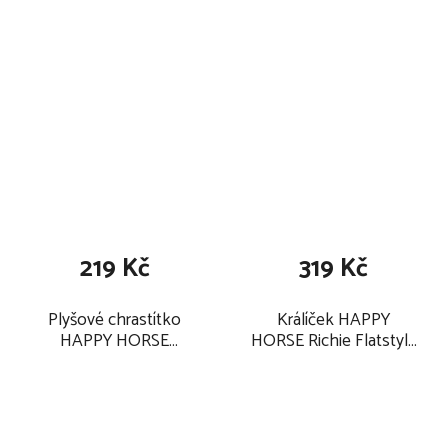
béžový
cm, krémový
219 Kč
319 Kč
Plyšové chrastítko
Králíček HAPPY
HAPPY HORSE
HORSE Richie Flatstyle
Králíček Richie 18 cm,
27 cm, krémový
žluté