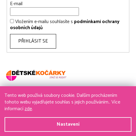
E-mail
Vložením e-mailu souhlasíte s
podmínkami ochrany
osobních údajů
PŘIHLÁSIT SE
Tento web používá soubory cookie. Dalším procházením
736 611 204
tohoto webu vyjadřujete souhlas s jejich používáním.. Více
informací
zde
.
obchod@detske-kocarky.cz
Nastavení