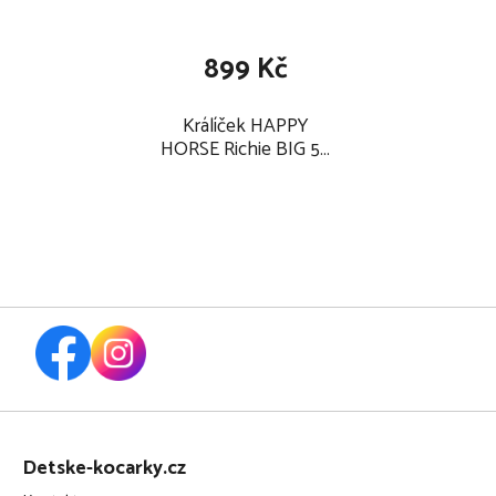
899 Kč
Králíček HAPPY
HORSE Richie BIG 58
cm, malinový
Z
á
Detske-kocarky.cz
p