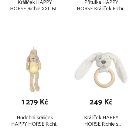
Králíček HAPPY
Přítulka HAPPY
HORSE Richie XXL BIG
HORSE Králíček Richie
100 cm, krémový
25 cm, hnědá
1 279 Kč
249 Kč
Hudební králíček
Králíček HAPPY
HAPPY HORSE Richie
HORSE Richie s
se světýlkem 34 cm,
dřevěným kroužkem 12