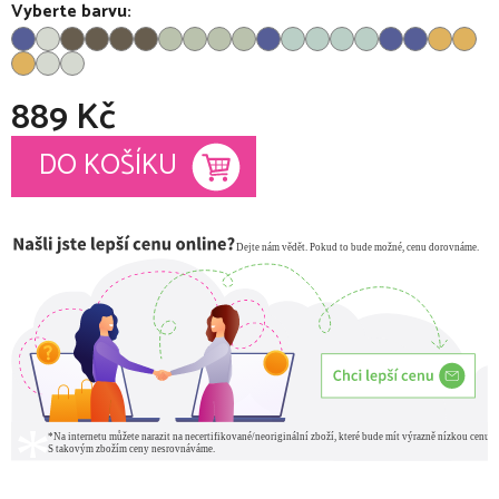
Vyberte barvu:
889 Kč
Měrná cena:
DO KOŠÍKU