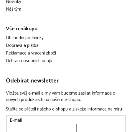
Novinky
údržba: lze prát na 60 °C
í
Náš tým
Technické specifikace se mohou změnit bez výslovného
upozornění. Obrázky mají pouze informativní charakter.
Vše o nákupu
Obchodní podmínky
Doprava a platba
Reklamace a vrácení zboží
Ochrana osobních údajů
Odebírat newsletter
Vložte svůj e-mail a my vám budeme zasílat informace o
nových produktech na našem e-shopu.
Staňte se přáteli našeho e-shopu a získejte informace na míru
E-mail