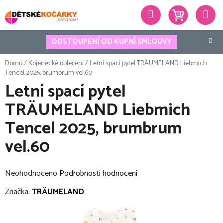
Přejít
Hledat
na
obsah
ODSTOUPENÍ OD KUPNÍ SMLOUVY
Domů
/
Kojenecké oblečení
/
Letní spací pytel TRÄUMELAND Liebmich
Tencel 2025, brumbrum vel.60
Letní spací pytel
TRÄUMELAND Liebmich
Tencel 2025, brumbrum
vel.60
Průměrné
Neohodnoceno
Podrobnosti hodnocení
hodnocení
Značka:
TRÄUMELAND
produktu
je