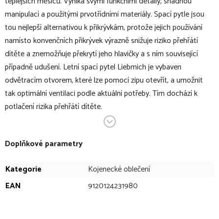
teplejších měsíců. Vyniká svými funkčními detaily, snadnou
manipulací a použitými prvotřídními materiály. Spací pytle jsou
tou nejlepší alternativou k přikrývkám, protože jejich používání
namísto konvenčních přikrývek výrazně snižuje riziko přehřátí
dítěte a znemožňuje překrytí jeho hlavičky a s ním související
případně udušení. Letní spací pytel Liebmich je vybaven
odvětracím otvorem, které lze pomocí zipu otevřít, a umožnit
tak optimální ventilaci podle aktuální potřeby. Tím dochází k
potlačení rizika přehřátí dítěte.
Inovativní vlákna TENCEL® pohlcují výrazně více vlhkosti než
bavlna, čímž zajišťují dokonale suché a zdravější spánkové klima.
Doplňkové parametry
TENCEL® v sobě spojuje výhody mnoha vláken: je jemný jako
hedvábí, silný jako polyester, chladivý a příjemný jako len, hřejivý
Kategorie
Kojenecké oblečení
jako bavlna.
EAN
9120124231980
V bodech: