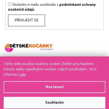
Vložením e-mailu souhlasíte s
podmínkami ochrany
osobních údajů
PŘIHLÁSIT SE
Tento web používá soubory cookie. Dalším procházením
736 611 204
tohoto webu vyjadřujete souhlas s jejich používáním.. Více
informací
zde
.
obchod@detske-kocarky.cz
Nastavení
Vytvořil Shoptet
&
PekneWeby
Souhlasím
Copyright 2026
detske-kocarky.cz
. Všechna práva