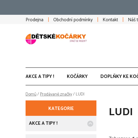
Přejít
na
obsah
Prodejna
Obchodní podmínky
Kontakt
Náš 
AKCE A TIPY !
KOČÁRKY
DOPLŇKY KE KO
Domů
/
Prodávané značky
/
LUDI
P
K
Přeskočit
LUDI
KATEGORIE
a
kategorie
o
t
e
AKCE A TIPY !
s
g
o