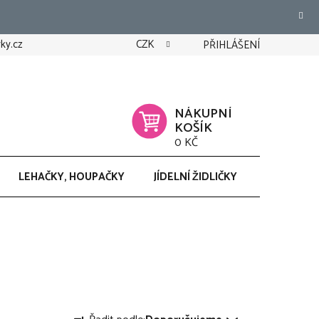
ky.cz
CZK
PŘIHLÁŠENÍ
NÁKUPNÍ
KOŠÍK
0 KČ
LEHAČKY, HOUPAČKY
JÍDELNÍ ŽIDLIČKY
CHODÍTK
Ř