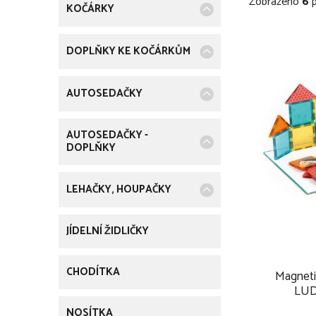
Zobrazeno
6
p
t
KOČÁRKY
r
i
r
V
e
DOPLŇKY KE KOČÁRKŮM
a
ý
n
AUTOSEDAČKY
p
n
i
AUTOSEDAČKY -
DOPLŇKY
í
s
p
p
LEHAČKY, HOUPAČKY
a
r
JÍDELNÍ ŽIDLIČKY
n
o
e
CHODÍTKA
d
Magneti
LUD
l
NOSÍTKA