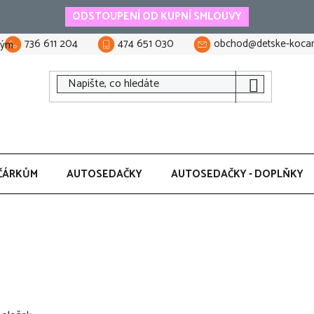
ODSTOUPENÍ OD KUPNÍ SMLOUVY
736 611 204
474 651 030
obchod@detske-kocar
tým
ČÁRKŮM
AUTOSEDAČKY
AUTOSEDAČKY - DOPLŇKY