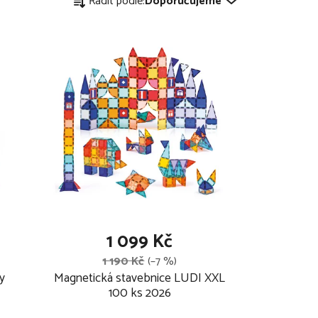
Řadit podle:
Doporučujeme
a
z
e
n
í
p
r
o
1 099 Kč
d
1 190 Kč
(–7 %)
y
Magnetická stavebnice LUDI XXL
u
100 ks 2026