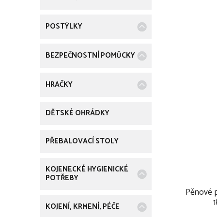
u
k
POSTÝLKY
t
ů
BEZPEČNOSTNÍ POMŮCKY
HRAČKY
DĚTSKÉ OHRÁDKY
PŘEBALOVACÍ STOLY
KOJENECKÉ HYGIENICKÉ
POTŘEBY
Pěnové 
KOJENÍ, KRMENÍ, PÉČE