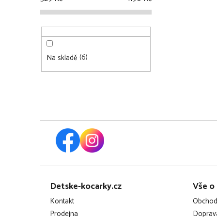
6
Na skladě
Z
Detske-kocarky.cz
Vše o
á
Kontakt
Obchod
p
Prodejna
Doprava